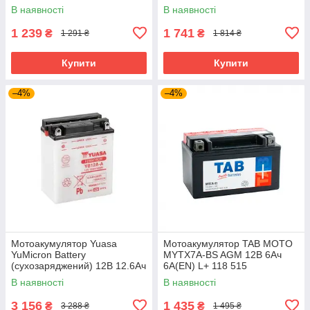
(сухозаряджений) YB3L-B
В наявності
В наявності
1 239
1 741
₴
₴
1 291 ₴
1 814 ₴
Купити
Купити
–4%
–4%
Мотоакумулятор Yuasa
Мотоакумулятор TAB MOTO
YuMicron Battery
MYTX7A-BS AGM 12В 6Ач
(сухозаряджений) 12В 12.6Ач
6А(EN) L+ 118 515
150А(EN) L+ YB12A-A
(сухозаряджений)
В наявності
В наявності
3 156
1 435
₴
₴
3 288 ₴
1 495 ₴