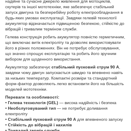
надійне та сучасне джерело живлення для мотоциклів,
скутерів та іншої мототехніки, яке забезпечує стабільний
запуск двигуна та безперебійну роботу електрообладнання в
будь-яких умовах експлуатації. Завдяки гелевій технології
акумулятор відзначається підвищеною безпекою, стійкістю до
вібрацій і тривалим терміном служби.
Гелева конструкція робить акумулятор повністю герметичним,
що виключає витік електроліту та дозволяє використовувати
його в різних положеннях. Він не потребує обслуговування,
що значно спрощує експлуатацію та робить його зручним
вибором для щоденного використання.
Акумулятор забезпечує
стабільний пусковий струм 90 А
,
завдяки чому двигун запускається швидко та впевнено навіть
за низьких температур. Компактні розміри та стандартний
форм-фактор дозволяють легко встановити його на більшість
моделей мототехніки.
Переваги та особливості:
•
Гелева технологія (GEL)
— висока надійність і безпека
•
Необслуговуваний тип
— не потребує доливання
електроліту
•
Стабільний пусковий струм 90 А
для впевненого запуску
•
Стійкість до вібрацій і нахилів
•
Тривалий термін служби