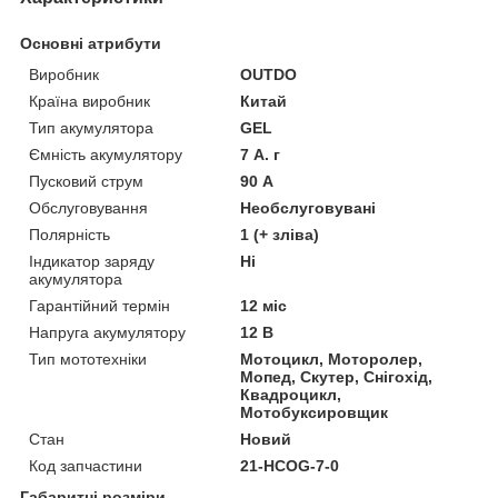
Основні атрибути
Виробник
OUTDO
Країна виробник
Китай
Тип акумулятора
GEL
Ємність акумулятору
7 А. г
Пусковий струм
90 А
Обслуговування
Необслуговувані
Полярність
1 (+ зліва)
Індикатор заряду
Ні
акумулятора
Гарантійний термін
12 міс
Напруга акумулятору
12 В
Тип мототехніки
Мотоцикл, Моторолер,
Мопед, Скутер, Снігохід,
Квадроцикл,
Мотобуксировщик
Стан
Новий
Код запчастини
21-HCOG-7-0
Габаритні розміри