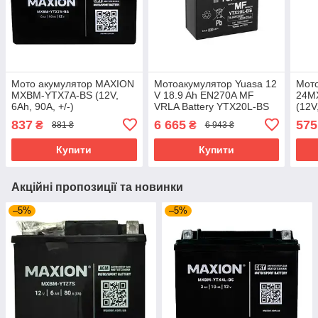
Мото акумулятор MAXION
Мотоакумулятор Yuasa 12
Мот
MXBM-YTX7A-BS (12V,
V 18.9 Ah EN270A MF
24M
6Ah, 90A, +/-)
VRLA Battery YTX20L-BS
(12V
сухозаряджений без
(сухозаряджений) (R+)
(пом
837
6 665
575
₴
₴
881 ₴
6 943 ₴
електролiту (чорн/жовт)
Купити
Купити
Акційні пропозиції та новинки
–5%
–5%