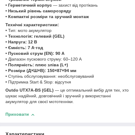
•
Герметичний корпус
— захист від протікань
•
Низький рівень саморозряду
•
Компактні розміри та зручний монтаж
Технічні характеристики:
• Тип: мото акумулятор
•
Технологія: гелевий (GEL)
•
Напруга: 12 В
•
Ємність: 7 А·год
•
Пусковий струм (EN): 90 А
• Діапазон пускового струму: 60–120 А
•
Полярність: плюс зліва (L+)
•
Розміри (Д×Ш×В): 150×87×94 мм
• Ступінь обслуговування: необслуговуваний
• Підтримка Start & Stop: відсутня
Outdo UTX7A-BS (GEL)
— це оптимальний вибір для тих, хто
шукає надійний, довговічний і зручний у використанні
акумулятор для своєї мототехніки.
Приховати
Характеристики