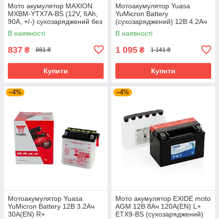
Мото акумулятор MAXION
Мотоакумулятор Yuasa
MXBM-YTX7A-BS (12V, 6Ah,
YuMicron Battery
90A, +/-) сухозаряджений без
(сухозаряджений) 12В 4.2Ач
електролiту (чорн/жовт)
45A(EN) R+ YB4L-B
В наявності
В наявності
837
1 095
₴
₴
881 ₴
1 141 ₴
Купити
Купити
–4%
–4%
Мотоакумулятор Yuasa
Мото акумулятор EXIDE moto
YuMicron Battery 12В 3.2Ач
AGM 12В 8Ач 120А(EN) L+
30А(EN) R+
ETX9-BS (сухозаряджений)