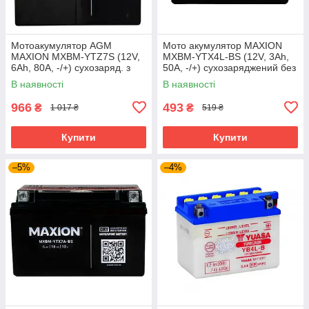
Мотоакумулятор AGM
Мото акумулятор MAXION
MAXION MXBM-YTZ7S (12V,
MXBM-YTX4L-BS (12V, 3Ah,
6Ah, 80A, -/+) сухозаряд. з
50A, -/+) сухозаряджений без
електролитом
електролiту (чорн/жовт)
В наявності
В наявності
966
493
₴
₴
1 017 ₴
519 ₴
Купити
Купити
–5%
–4%