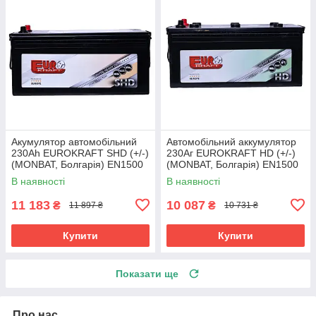
Акумулятор автомобільний
Автомобільний аккумулятор
230Ah EUROKRAFT SHD (+/-)
230Aг EUROKRAFT HD (+/-)
(MONBAT, Болгарія) EN1500
(MONBAT, Болгарія) EN1500
514x276x242
514x276x242
В наявності
В наявності
11 183
10 087
₴
₴
11 897 ₴
10 731 ₴
Купити
Купити
Показати ще
Про нас