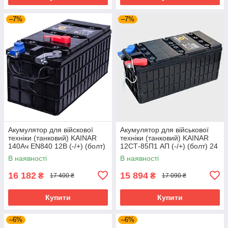
–7%
–7%
Акумулятор для війскової
Акумулятор для військової
техніки (танковий) KAINAR
техніки (танковий) KAINAR
140Ач EN840 12В (-/+) (болт)
12СТ-85П1 АП (-/+) (болт) 24
(сухозаряджениий)
В (сухозаряджениий)
В наявності
В наявності
570x240x235
574x240x235
16 182
15 894
₴
₴
17 400 ₴
17 090 ₴
Купити
Купити
–6%
–6%