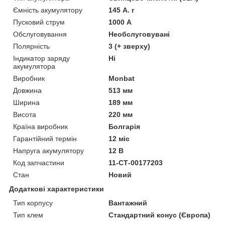
Ємність акумулятору
145 А. г
Пусковий струм
1000 А
Обслуговування
Необслуговувані
Полярність
3 (+ зверху)
Індикатор заряду
Ні
акумулятора
Виробник
Monbat
Довжина
513 мм
Ширина
189 мм
Висота
220 мм
Країна виробник
Болгарія
Гарантійний термін
12 міс
Напруга акумулятору
12 В
Код запчастини
11-СТ-00177203
Стан
Новий
Додаткові характеристики
Тип корпусу
Вантажний
Тип клем
Стандартний конус (Європа)