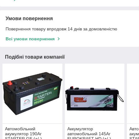
Умови повернення
Повернення товару впродовж 14 днів за домовленістю
Всі умови повернення
Подібні товари компанії
Автомобільний
Аккумулятор
Авто
акумулятор 190Aг
автомобільний 145Aг
акум
STARTER GE (+/-)
EUROKRAFT HD (+/-)
STAR