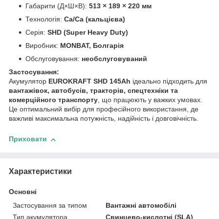
Габарити (Д×Ш×В):
513 × 189 × 220 мм
Технологія:
Ca/Ca (кальцієва)
Серія:
SHD (Super Heavy Duty)
Виробник:
MONBAT, Болгарія
Обслуговування:
необслуговуваний
Застосування:
Акумулятор
EUROKRAFT SHD 145Ah
ідеально підходить для
вантажівок, автобусів, тракторів, спецтехніки та
комерційного транспорту
, що працюють у важких умовах.
Це оптимальний вибір для професійного використання, де
важливі максимальна потужність, надійність і довговічність.
Приховати
Характеристики
Основні
Застосування за типом
Вантажні автомобілі
Тип акумулятора
Свинцево-кислотні (SLA)