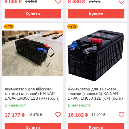
8 686
8 686
₴
₴
9 340 ₴
9 340 ₴
Купити
Купити
–7%
–7%
Акумулятор для війскової
Акумулятор для війскової
техніки (танковий) KAINAR
техніки (танковий) KAINAR
170Ач EN850 12В (-/+) (болт)
170Ач EN850 12В (-/+) (болт)
(залитий) 570x240x235
(сухозаряджениий)
В наявності
В наявності
570x240x235
17 177
16 182
₴
₴
18 470 ₴
17 400 ₴
Купити
Купити