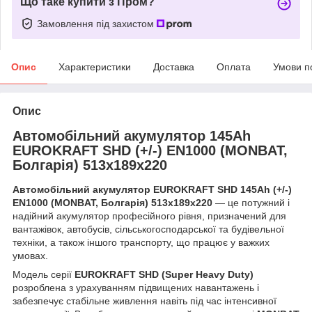
Що таке купити з Пром?
Замовлення під захистом
Опис
Характеристики
Доставка
Оплата
Умови п
Опис
Автомобільний акумулятор 145Ah
EUROKRAFT SHD (+/-) EN1000 (MONBAT,
Болгарія) 513x189x220
Автомобільний акумулятор EUROKRAFT SHD 145Ah (+/-)
EN1000 (MONBAT, Болгарія) 513x189x220
— це потужний і
надійний акумулятор професійного рівня, призначений для
вантажівок, автобусів, сільськогосподарської та будівельної
техніки, а також іншого транспорту, що працює у важких
умовах.
Модель серії
EUROKRAFT SHD (Super Heavy Duty)
розроблена з урахуванням підвищених навантажень і
забезпечує стабільне живлення навіть під час інтенсивної