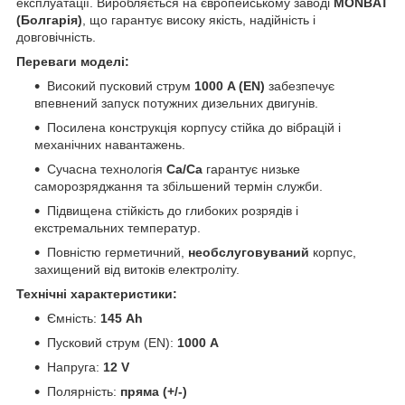
експлуатації. Виробляється на європейському заводі
MONBAT
(Болгарія)
, що гарантує високу якість, надійність і
довговічність.
Переваги моделі:
Високий пусковий струм
1000 A (EN)
забезпечує
впевнений запуск потужних дизельних двигунів.
Посилена конструкція корпусу стійка до вібрацій і
механічних навантажень.
Сучасна технологія
Ca/Ca
гарантує низьке
саморозряджання та збільшений термін служби.
Підвищена стійкість до глибоких розрядів і
екстремальних температур.
Повністю герметичний,
необслуговуваний
корпус,
захищений від витоків електроліту.
Технічні характеристики:
Ємність:
145 Ah
Пусковий струм (EN):
1000 A
Напруга:
12 V
Полярність:
пряма (+/-)