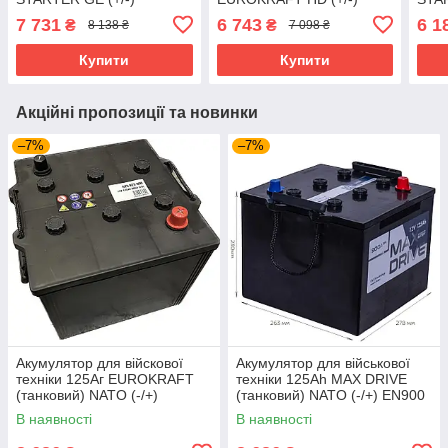
(MONBAT, Болгарія)
(MONBAT, Болгарія)
(MON
7 731
6 743
6 1
₴
₴
8 138 ₴
7 098 ₴
EN1150 513x223x223
EN900 513x189x220
EN8
Купити
Купити
Акційні пропозиції та новинки
–7%
–7%
Акумулятор для війскової
Акумулятор для військової
техніки 125Aг EUROKRAFT
техніки 125Ah MAX DRIVE
(танковий) NATO (-/+)
(танковий) NATO (-/+) EN900
(MONBAT, Болгарія) EN900
278x263x230
В наявності
В наявності
278x260x226