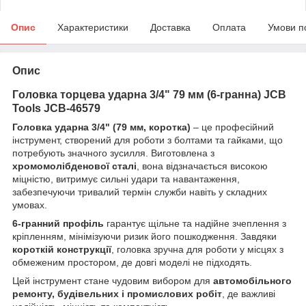
Опис
Характеристики
Доставка
Оплата
Умови п
Опис
Гoлoвкa тopцeвa удapнa 3/4" 79 мм (6-гранна) JCB
Tools JCB-46579
Головка ударна 3/4" (79 мм, коротка)
– це професійний
інструмент, створений для роботи з болтами та гайками, що
потребують значного зусилля. Виготовлена з
хромомолібденової сталі
, вона відзначається високою
міцністю, витримує сильні удари та навантаження,
забезпечуючи тривалий термін служби навіть у складних
умовах.
6-гранний профіль
гарантує щільне та надійне зчеплення з
кріпленням, мінімізуючи ризик його пошкодження. Завдяки
короткій конструкції
, головка зручна для роботи у місцях з
обмеженим простором, де довгі моделі не підходять.
Цей інструмент стане чудовим вибором для
автомобільного
ремонту, будівельних і промислових робіт
, де важливі