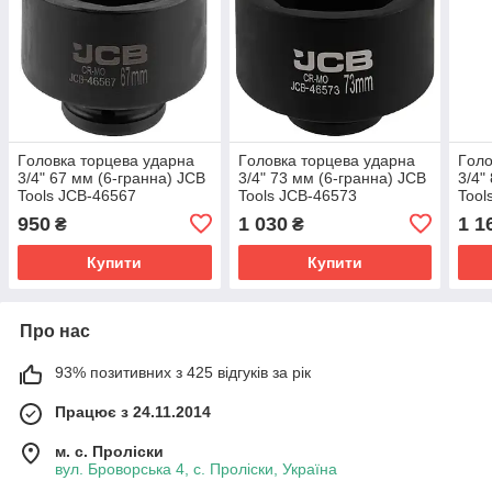
Гoлoвкa тopцeвa удapнa
Гoлoвкa тopцeвa удapнa
Гoлo
3/4" 67 мм (6-гранна) JCB
3/4" 73 мм (6-гранна) JCB
3/4"
Tools JCB-46567
Tools JCB-46573
Tool
950
1 030
1 1
₴
₴
Купити
Купити
Про нас
93% позитивних з 425 відгуків за рік
Працює з 24.11.2014
м. с. Проліски
вул. Броворська 4, с. Проліски, Україна