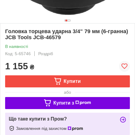
Гoлoвкa тopцeвa удapнa 3/4" 79 мм (6-гранна)
JCB Tools JCB-46579
В наявності
Код: 5-65746
Роздріб
1 155
₴
Купити
або
Купити з
Що таке купити з Пром?
Замовлення під захистом