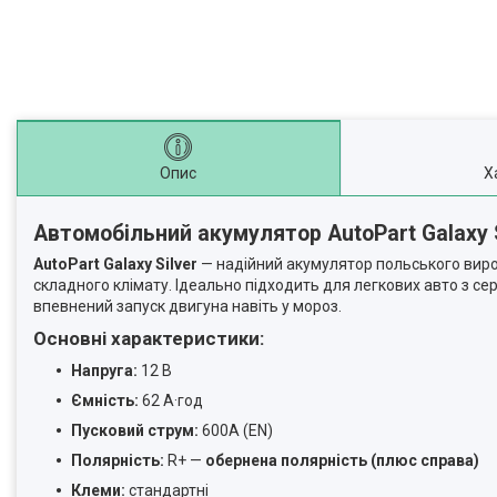
Опис
Х
Автомобільний акумулятор AutoPart Galaxy 
AutoPart Galaxy Silver
— надійний акумулятор польського вироб
складного клімату. Ідеально підходить для легкових авто з с
впевнений запуск двигуна навіть у мороз.
Основні характеристики:
Напруга:
12 В
Ємність:
62 А·год
Пусковий струм:
600А (EN)
Полярність:
R+ —
обернена полярність (плюс справа)
Клеми:
стандартні