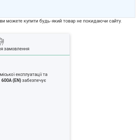
р ви можете купити будь-який товар не покидаючи сайту.
ля замовлення
іської експлуатації та
м
600А (EN)
забезпечує