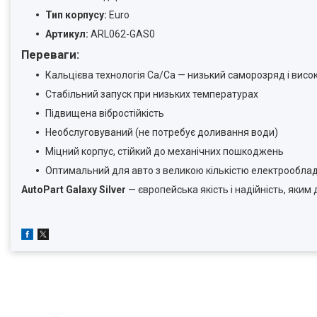
Тип корпусу:
Euro
Артикул:
ARL062-GAS0
Переваги:
Кальцієва технологія Ca/Ca — низький саморозряд і висока
Стабільний запуск при низьких температурах
Підвищена вібростійкість
Необслуговуваний (не потребує доливання води)
Міцний корпус, стійкий до механічних пошкоджень
Оптимальний для авто з великою кількістю електрообла
AutoPart Galaxy Silver
— європейська якість і надійність, яким 