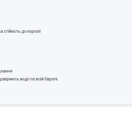
 стійкість до корозії
днання
довіряють водії по всій Європі.