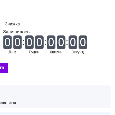
Залишилось
0
0
0
0
0
0
0
0
Днів
Годин
Хвилин
Секунд
вленістю