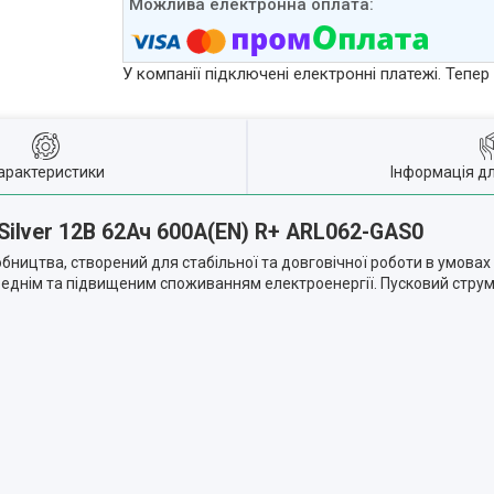
У компанії підключені електронні платежі. Тепе
арактеристики
Інформація д
Silver 12В 62Ач 600А(EN) R+ ARL062-GAS0
ництва, створений для стабільної та довговічної роботи в умовах м
ереднім та підвищеним споживанням електроенергії. Пусковий стру