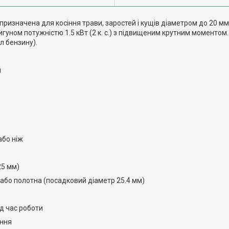
ризначена для косіння трави, заростей і кущів діаметром до 20 мм н
гуном потужністю 1.5 кВт (2 к. с.) з підвищеним крутним моментом
л бензину).
м
або ніж
25 мм)
або полотна (посадковий діаметр 25.4 мм)
д час роботи
ення