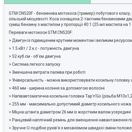
GTM CN520F - бензинова мотокоса (тример) побутового класу, п
сільській місцевості. Коса оснащена 2-тактним бензиновим дви
суміш бензину з мастилом у пропорції 40:1 (25 мл мастила на 1 
Переваги мотокоси GTM CN520F:
> Двигун із підвищеним крутним моментом і великим ресурсо
> 1.5 кВт / 2 к.с - потужність двигуна
> 52 куб.см - об'єм двигуна
> Система легкого запуску
> Зменшена витрата палива при роботі
> Універсальність - можна використовувати косильну головку 
> 460 мм - ширина косіння за допомогою волосіні
> Напівавтоматична косильна головка Tap'n'Go (різьба М10х1,
> 255 мм - максимально допустимий діаметр косильного ножа 
> Міцна штанга діаметром 26 мм із жорстким валом усередині
> Ранцевий наплічний ремінь для зменшення навантаження пі
> Зручне U-подібне руків'я з механізмом швидкої зміни полож