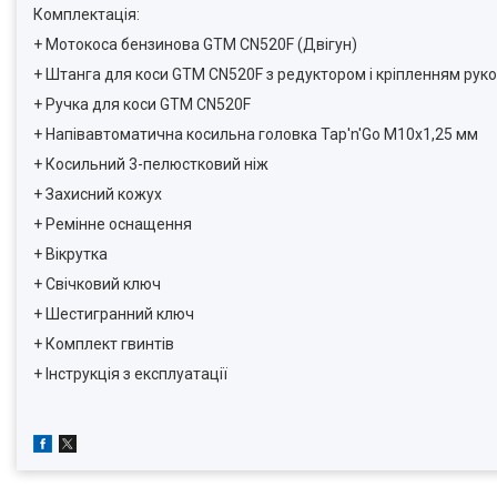
Комплектація:
+ Мотокоса бензинова GTM CN520F (Двігун)
+ Штанга для коси GTM CN520F з редуктором і кріпленням рук
+ Ручка для коси GTM CN520F
+ Напівавтоматична косильна головка Tap'n'Go М10х1,25 мм
+ Косильний 3-пелюстковий ніж
+ Захисний кожух
+ Ремінне оснащення
+ Вікрутка
+ Свічковий ключ
+ Шестигранний ключ
+ Комплект гвинтів
+ Інструкція з експлуатації