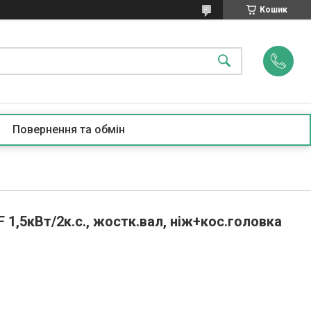
Кошик
Повернення та обмін
1,5кВт/2к.с., жостк.вал, ніж+кос.головка