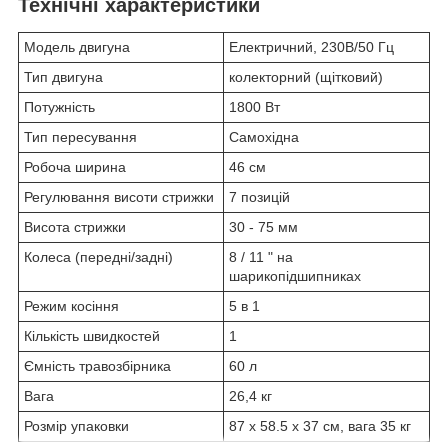
Технічні характеристики
Модель двигуна
Електричний, 230В/50 Гц
Тип двигуна
колекторний (щітковий)
Потужність
1800 Вт
Тип пересування
Самохідна
Робоча ширина
46 см
Регулювання висоти стрижки
7 позицій
Висота стрижки
30 - 75 мм
Колеса (передні/задні)
8 / 11 " на
шарикопідшипниках
Режим косіння
5 в 1
Кількість швидкостей
1
Ємність травозбірника
60 л
Вага
26,4 кг
Розмір упаковки
87 х 58.5 х 37 см, вага 35 кг