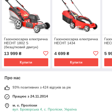
Газонокосарка електрична
Газонокосарка електрична
Газо
HECHT 1802 S
HECHT 1434
HEC
(безщітковий двигун)
13 999
4 699
5 9
₴
₴
Купити
Купити
Про нас
93% позитивних з 424 відгуків за рік
Працює з 24.11.2014
м. с. Проліски
вул. Броворська 4, с. Проліски, Україна