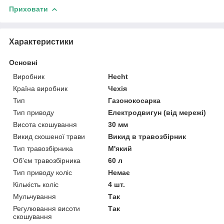
Приховати
Характеристики
Основні
Виробник
Hecht
Країна виробник
Чехія
Тип
Газонокосарка
Тип приводу
Електродвигун (від мережі)
Висота скошування
30 мм
Викид скошеної трави
Викид в травозбірник
Тип травозбірника
М'який
Об'єм травозбірника
60 л
Тип приводу коліс
Немає
Кількість коліс
4 шт.
Мульчування
Так
Регулювання висоти
Так
скошування