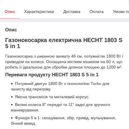
Опис
Характеристики
Доставка
Оплата
Умови п
Опис
Газонокосарка електрична HECHT 1803 S
5 in 1
Газонокосарка з шириною захвату 46 см, потужністю 1800 Вт і
приводом на колеса. Оснащена містким кошиком на 60 л, що
робить її ідеальною для обробки ділянок площею до 1200 м².
Переваги продукту HECHT 1803 S 5 in 1
Потужний двигун 1800 Вт з технологією Turbo для
захисту від перегріву.
Якісна трансмісія та металевий корпус.
Великі колеса 8" передні та 11" задні для зручного
маневрування.
Функція 5 в 1: скошування, збір, привід, мульчування,
бічний викид.