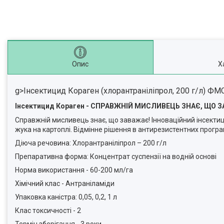
Опис
Х
g>Інсектицид Кораген (хлорантраніліпрол, 200 г/л) ФМС
Інсектицид Кораген - СПРАВЖНІЙ МИСЛИВЕЦЬ ЗНАЄ, ЩО 
Справжній мисливець знає, що заважає! Інноваційний інсектици
жука на картоплі. Відмінне рішення в антирезистентних програ
Діюча речовина: Хлорантраніліпрол – 200 г/л
Препаративна форма: Концентрат суспензії на водній основі
Норма використання - 60-200 мл/га
Хімічний клас - Антраніламіди
Упаковка каністра: 0,05, 0,2, 1 л
Клас токсичності - 2