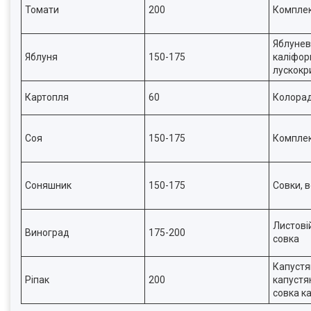
Томати
200
Комплек
Яблунев
Яблуня
150-175
каліфорн
лускокр
Картопля
60
Колорад
Соя
150-175
Комплек
Соняшник
150-175
Совки, в
Листові
Виноград
175-200
совка
Капустян
Ріпак
200
капустя
совка к