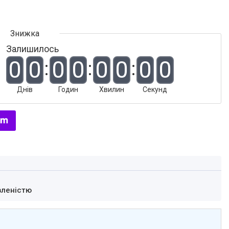
Залишилось
0
0
0
0
0
0
0
0
Днів
Годин
Хвилин
Секунд
вленістю