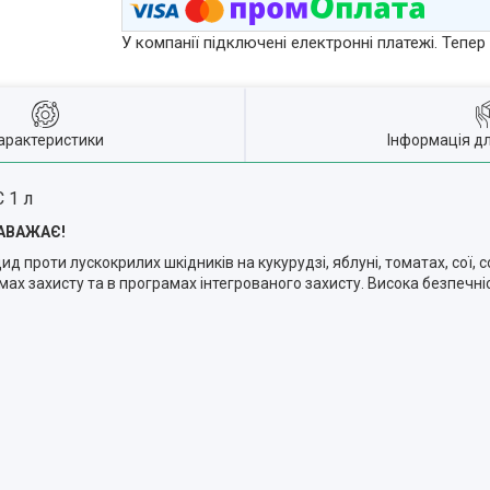
У компанії підключені електронні платежі. Тепе
арактеристики
Інформація д
 1 л
ЗАВАЖАЄ!
д проти лускокрилих шкідників на кукурудзі, яблуні, томатах, сої,
мах захисту та в програмах інтегрованого захисту. Висока безпечні