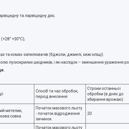
 ларвіцидну та ларвіцидну дію;
(+28° +30°С);
ах та комах-запилювачів (бджоли, джмелі, хижі кліщі).
олю лускокрилих шкідників, і як наслідок – зменшення ураження р
ди.
Строки останньої
Спосіб та час обробок,
ї
обробки (в днях до
період внесення
збирання врожаю)
Початок масового льоту
ий метелик,
- початок відродження
20
кова совка
личинок
Початок масового льоту