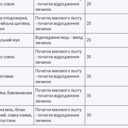
с совок
- початок відродження
20
личинок
а плодожерка,
Початок масового льоту
ійська щитівка,
- початок відродження
20
илі
личинок
Відкладання яєць - вихід
ський жук
20
личинок
Початок масового льоту
с совок
- початок відродження
30
личинок
Початок масового льоту
огнівки
- початок відродження
30
личинок
Початок масового льоту
йка, бавовникова
- початок відродження
35
личинок
а міль, білан
Початок масового льоту
ний, совка озима,
- початок відродження
30
апустяна
личинок