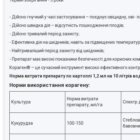
Термін зберігання - 3 роки
- Дійсно гнучкий у часі застосування – поєднує овіцидну, ові-
- Дійсно швидка дія – відсутність пошкодження плодів;
- Дійсно тривалий період захисту;
- Ефективна дія на шкідників, навіть за підвищених температур 
- Найтриваліший період захисту від шкідників;
- Препарат має високі показники безпечності для корисних ком
Кораген® – це сучасний інструмент високо ефективного контр
Норма витрати препарату по картоплі 1,2 мл на 10 літрів во
Норми використання корагену:
Норма витрати
Культура
Спектр ді
препарату, мл/га
Стеблов
Кукурудза
100-150
бавовни