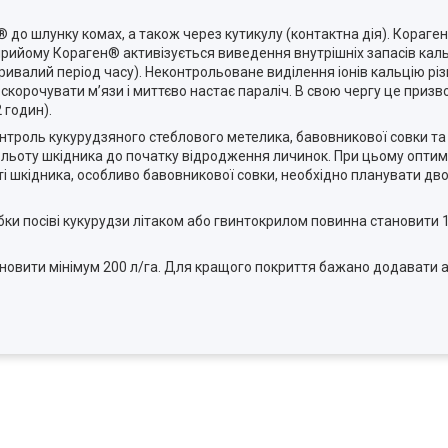
 до шлунку комах, а також через кутикулу (контактна дія). Кораге
я прийому Кораген® активізується виведення внутрішніх запасів каль
ивалий період часу). Неконтрольоване виділення іонів кальцію різ
 скорочувати м’язи і миттєво настає параліч. В свою чергу це приз
 годин).
троль кукурудзяного стеблового метелика, бавовникової совки та 
 льоту шкідника до початку відродження личинок. При цьому опти
сті шкідника, особливо бавовникової совки, необхідно планувати д
обки посіві кукурудзи літаком або гвинтокрилом повинна становити 
новити мінімум 200 л/га. Для кращого покриття бажано додавати 