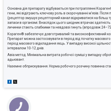
Основна дія препарату відбувається при потраплянні Кораген®
гени, які відіграють ключову роль в скорочуванні м’язів. Післ
(рецептор змушує рецепторний канал відкриватися на більш тр
запаси в організмі. Внаслідок цього шкідник втрачає здатність
личинки стають слабкими та невдовзі гинуть (впродовж 24–72
Кораген® забезпечує довготривалий та високоефективний кон
Препарат можна застосовувати в період від початку масового
період масового відкладання яєць. У випадку високої щільно
інтервалом 10-12 днів.
Авіа метод. Мінімальна витрата робочої суміші у випадку обр
адьювант.
Наземне обприскування. Норма робочого розчину повинна ста