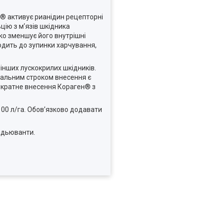
н® активує рианідин рецепторні
цію з м’язів шкідника
ко зменшує його внутрішні
водить до зупинки харчування,
інших лускокрилих шкідників.
мальним строком внесення є
вократне внесення Кораген® з
100 л/га. Обов’язково додавати
адьюванти.