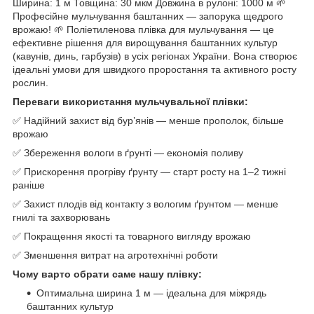
Ширина: 1 м Товщина: 30 мкм Довжина в рулоні: 1000 м 🌱
Професійне мульчування баштанних — запорука щедрого
врожаю! 🌱 Поліетиленова плівка для мульчування — це
ефективне рішення для вирощування баштанних культур
(кавунів, динь, гарбузів) в усіх регіонах України. Вона створює
ідеальні умови для швидкого проростання та активного росту
рослин.
Переваги використання мульчувальної плівки:
✅ Надійний захист від бур’янів — менше прополок, більше
врожаю
✅ Збереження вологи в ґрунті — економія поливу
✅ Прискорення прогріву ґрунту — старт росту на 1–2 тижні
раніше
✅ Захист плодів від контакту з вологим ґрунтом — менше
гнилі та захворювань
✅ Покращення якості та товарного вигляду врожаю
✅ Зменшення витрат на агротехнічні роботи
Чому варто обрати саме нашу плівку:
Оптимальна ширина 1 м — ідеальна для міжрядь
баштанних культур