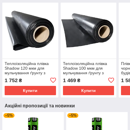
Теплоізоляційна плівка
Теплоізоляційна плівка
Плів
Shadow 120 мкм для
Shadow 100 мкм для
чорн
мульчування ґрунту з
мульчування ґрунту з
буді
поліетилену 3х50 м
поліетилену 3х50 м
1 752
1 469
1 5
₴
₴
Чорний
Чорний
Купити
Купити
Акційні пропозиції та новинки
–5%
–5%