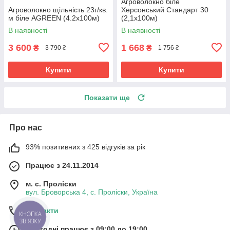
Агроволокно біле
Агроволокно щільність 23г/кв.
Херсонський Стандарт 30
м біле AGREEN (4.2х100м)
(2,1х100м)
В наявності
В наявності
3 600
1 668
₴
₴
3 790 ₴
1 756 ₴
Купити
Купити
Показати ще
Про нас
93% позитивних з 425 відгуків за рік
Працює з 24.11.2014
м. с. Проліски
вул. Броворська 4, с. Проліски, Україна
Контакти
КНОПКА
ЗВ'ЯЗКУ
Сьогодні працює з 09:00 до 19:00