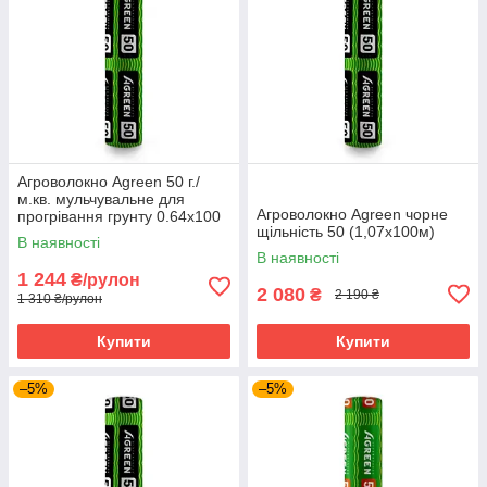
Агроволокно Agreen 50 г./
м.кв. мульчувальне для
Агроволокно Agreen чорне
прогрівання грунту 0.64х100
щільність 50 (1,07х100м)
м Чорний
В наявності
В наявності
1 244
₴/рулон
2 080
₴
2 190 ₴
1 310 ₴/рулон
Купити
Купити
–5%
–5%