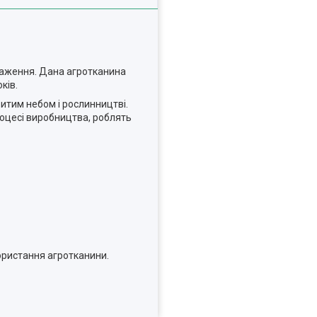
нтаження. Дана агротканина
ків.
ритим небом і рослинництві.
процесі виробництва, роблять
ористання агротканини.