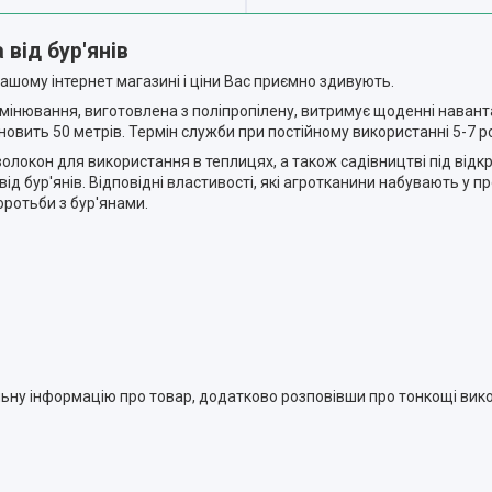
 від бур'янів
нашому інтернет магазині і ціни Вас приємно здивують.
ромінювання, виготовлена з поліпропілену, витримує щоденні нава
новить 50 метрів. Термін служби при постійному використанні 5-7 ро
олокон для використання в теплицях, а також садівництві під відк
ід бур'янів. Відповідні властивості, які агротканини набувають у 
ротьби з бур'янами.
ьну інформацію про товар, додатково розповівши про тонкощі вик