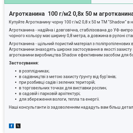
Агротканина 100 г/м2 0,8х 50 м агротканина
Купуйте Агротканину чорну 100 г/м2 0,8 х 50 м ТМ "Shadow" в 
Агротканина - надійна і довговічна, стабілізована до УФ-вип
чорного кольору має ширину 0,8 метра, а довжина в рулоні ста
Агротканина - щільний пористий матеріал з поліпропіленових в
Агротканини знаходять широке застосування в якості захисту в
агротканини виробництва Shadow ефективним засобом для бо
Застосування:
в розплідниках;
в садівництві з метою захисту ґрунту від бур'янів;
при розбивці садів і зелених територій;
в торговельних точках для виставки рослин;
в садовій і парковій архітектурі;
для збереження вологи, тепла та енергії.
Наші консультанти із задоволенням нададуть вам більш детал