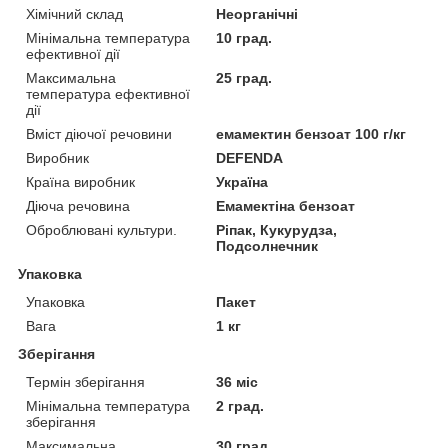
Хімічний склад
Неорганічні
Мінімальна температура
10 град.
ефективної дії
Максимальна
25 град.
температура ефективної
дії
Вміст діючої речовини
емамектин бензоат 100 г/кг
Виробник
DEFENDA
Країна виробник
Україна
Діюча речовина
Емамектіна бензоат
Оброблювані культури.
Ріпак, Кукурудза,
Подсолнечник
Упаковка
Упаковка
Пакет
Вага
1 кг
Зберігання
Термін зберігання
36 міс
Мінімальна температура
2 град.
зберігання
Максимальна
30 град.