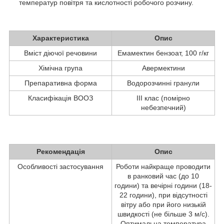
температур повітря та кислотності робочого розчину.
Характеристика
Опис
Вміст діючої речовини
Емамектин бензоат, 100 г/кг
Хімічна група
Авермектини
Препаративна форма
Водорозчинні гранули
Класифікація ВООЗ
III клас (помірно
небезпечний)
Рекомендація
Опис
Особливості застосування
Роботи найкраще проводити
в ранковий час (до 10
години) та вечірні години (18-
22 години), при відсутності
вітру або при його низькій
швидкості (не більше 3 м/с).
Оптимальна температура