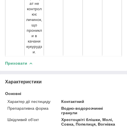
ат не
контрол
ює
личинок,
що
проникл
и в
качани
кукурудз
и.
Приховати
Характеристики
Основні
Характер дії пестициду
Контактний
Препаративна форма
Водно-водорозчинні
гранули
Шкідливий об'єкт
Хрестоцвіті блішки, Молі,
Совка, Попелиця, Вогнівка