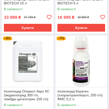
BIOTECH 10 л
BIOTECH 5 л
В наявності
В наявності
33 989
16 995
₴
₴
37 765 ₴
18 883 ₴
Купити
Купити
–9%
–7%
Інсектицид Оперкот Акро КС
Інсектицид Кораген
(імідаклоприд 300 г/л,
(хлорантраніліпрол, 200 г/л)
лямбда-цигалотрин 100 г/л)
ФМС 0,2 л
Himagro M 10л
В наявності
В наявності