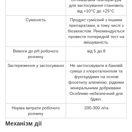
для застосування становить
від +10°C до +25°C.
Сумісність
Продукт сумісний з іншими
препаратами, в тому числі з
біозахистом. Рекомендується
провести попередній тест на
змішуваність.
Вимоги до рН робочого
від 5 до 8
розчину
Застереження у застосуванні
Не застосовувати в баковій
суміші з хлороталонілом та
фунгіцидами на основі
фосетилу алюмінію, рідкими
мінеральними добривами.
Особливо небезпечний для
бджіл.
Норма витрати робочого
200-300 л/га
розчину
Механізм дії