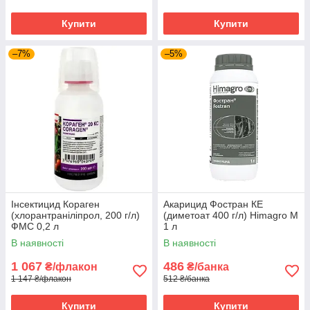
Купити
Купити
–7%
–5%
Інсектицид Кораген
Акарицид Фостран КЕ
(хлорантраніліпрол, 200 г/л)
(диметоат 400 г/л) Himagro M
ФМС 0,2 л
1 л
В наявності
В наявності
1 067
486
₴/флакон
₴/банка
1 147 ₴/флакон
512 ₴/банка
Купити
Купити