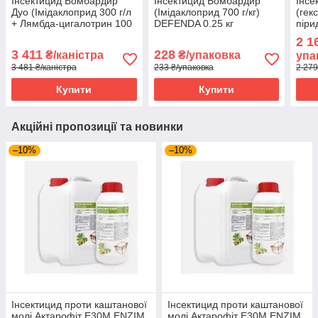
Інсектицид Бомбардир
Інсектицид Бомбардир
Інсе
Дуо (Імідаклоприд 300 г/л
(Імідаклоприд 700 г/кг)
(гекс
+ Лямбда-цигалотрин 100
DEFENDA 0.25 кг
піри
г/л) DEFENDA 5 л
кг
2 1
3 411
228
₴/каністра
₴/упаковка
упа
3 481 ₴/каністра
233 ₴/упаковка
2 279
Купити
Купити
Акційні пропозиції та новинки
–10%
–10%
Інсектицид проти каштанової
Інсектицид проти каштанової
молі Актарофіт Е30М ENZIM
молі Актарофіт Е30М ENZIM