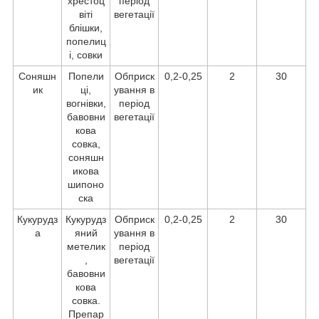
хрестоц
період
віті
вегетації
блішки,
попелиц
і, совки
Соняшн
Попели
Обприск
0,2-0,25
2
30
ик
ці,
ування в
вогнівки,
період
бавовни
вегетації
кова
совка,
соняшн
икова
шипоно
ска
Кукурудз
Кукурудз
Обприск
0,2-0,25
2
30
а
яний
ування в
метелик
період
,
вегетації
бавовни
кова
совка.
Препар