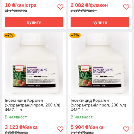
10
2 082
₴/каністра
₴/флакон
11 ₴/каністра
2 239 ₴/флакон
Купити
Купити
–7%
–7%
Інсектицид Кораген
Інсектицид Кораген
(хлорантраніліпрол, 200 г/л)
(хлорантраніліпрол, 200 г/л)
ФМС 1 л
ФМС 1 л
В наявності
В наявності
3 123
5 904
₴/банка
₴/банка
3 358 ₴/банка
6 348 ₴/банка