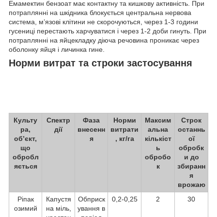
Емамектин бензоат має контактну та кишкову активність. При
потраплянні на шкідника блокується центральна нервова
система, м’язові клітини не скорочуються, через 1-3 години
гусениці перестають харчуватися і через 1-2 доби гинуть. При
потраплянні на яйцекладку діюча речовина проникає через
оболонку яйця і личинка гине.
Норми витрат та строки застосування
Культу
Спектр
Фаза
Норми
Максим
Строк
ра,
дії
внесенн
витрати
альна
останнь
об’єкт,
я
, кг/га
кількіст
ої
що
ь
обробк
обробл
обробо
и до
яється
к
збиранн
я
врожаю
Ріпак
Капустя
Обприск
0,2-0,25
2
30
озимий
на міль,
ування в