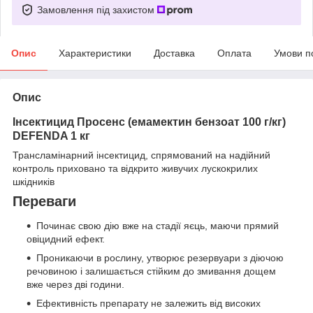
Замовлення під захистом
Опис
Характеристики
Доставка
Оплата
Умови п
Опис
Інсектицид Просенс (емамектин бензоат 100 г/кг)
DEFENDA 1 кг
Трансламінарний інсектицид, спрямований на надійний
контроль приховано та відкрито живучих лускокрилих
шкідників
Переваги
Починає свою дію вже на стадії яєць, маючи прямий
овіцидний ефект.
Проникаючи в рослину, утворює резервуари з діючою
речовиною і залишається стійким до змивання дощем
вже через дві години.
Ефективність препарату не залежить від високих