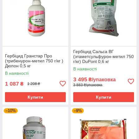
Гербіцид Сальса ВГ
Гербіцид Гранстар Про
(этаметсульфурон-метил 750
(трибенурон-метил 750 г/кг )
г/кг) DuPont 0,6 кг
Дюпон 0,5 кг
В наявності
В наявності
3 495
₴/упаковка
1 087
₴
1 208 ₴
3 883 ₴/упаковка
Купити
Купити
–10%
–9%