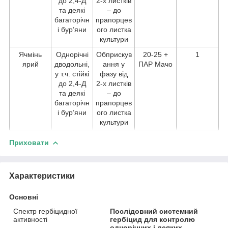
до 2,4-Д
2-х листків
та деякі
– до
багаторічн
прапорцев
і бур’яни
ого листка
культури
Ячмінь
Однорічні
Обприскув
20-25 +
1
ярий
дводольні,
ання у
ПАР Мачо
у т.ч. стійкі
фазу від
до 2,4-Д
2-х листків
та деякі
– до
багаторічн
прапорцев
і бур’яни
ого листка
культури
Приховати
Характеристики
Основні
Спектр гербіцидної
Послідовний системний
активності
гербіцид для контролю
однорічних і деяких