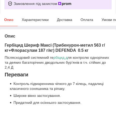
Замовлення під захистом
Опис
Характеристики
Доставка
Оплата
Умови п
Опис
Гербіцид Шериф Максі (Трибенурон-метил 563 г/
кг+Флорасулам 187 г/кг) DEFENDA 0.5 кг
Післясходовий системний ге
рбіцид д
ля контролю однорічних
та деяких багаторічних дводольних бур’янів в т.ч. стійких до
2,4 Д
Переваги
Контроль підмаренника чіпкого до 7 кілець, падалиці
класичного соняшника та ріпаку.
Широке вікно застосування.
Придатний для осіннього застосування.