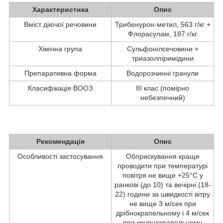
Характеристика
Опис
Вміст діючої речовини
Трибенурон-метил, 563 г/кг +
Флорасулам, 187 г/кг
Хімічна група
Сульфонілсечовини +
триазолпіримідини
Препаративна форма
Водорозчинні гранули
Класифікація ВООЗ
III клас (помірно
небезпечний)
Рекомендація
Опис
Особливості застосування
Обприскування краще
проводити при температурі
повітря не вище +25°C у
ранкові (до 10) та вечірні (18-
22) години за швидкості вітру
не вище 3 м/сек при
дрібнокрапельному і 4 м/сек
при крупнокрапельному