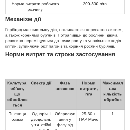
Норма витрати робочого
200-300 л/га
розчину
Механізм дії
Гербіцид має системну дію, поглинається переважно листям,
а також коренями бур’янів. Потрапивши до рослини, діюча
речовина переміщується до точки росту та уповільнює поділ
клітин, зупиняючи ріст пагонів та коріння рослин бур’янів.
Норми витрат та строки застосування
Культура,
Спектр дії
Фаза
Норми
Максимал
об’єкт,
внесення
витрати,
ьна
що
г/га
кількість
обробляє
обробок
ться
Пшениця
Однорічні
Обприскув
25-30 +
1
озима
дводольні,
ання у
ПАР Мачо
у т.ч. стійкі
фазу від