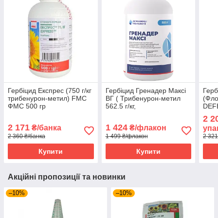
Гербіцид Експрес (750 г/кг
Гербіцид Гренадер Максі
Герб
трибенурон-метил) FMC
ВГ ( Трибенурон-метил
(Фло
ФМС 500 гр
562.5 г/кг,
DEF
тифенсульфурон-метил
2 2
187.5 г/кг ) АХТ 0.5 кг
2 171
1 424
₴/банка
₴/флакон
упа
2 360 ₴/банка
1 499 ₴/флакон
2 321
Купити
Купити
Акційні пропозиції та новинки
–10%
–10%