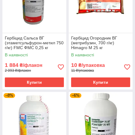
Гербіцид Сальса ВГ
Гербіцид Огородник ВГ
(этаметсульфурон-метил 750
(метрибузин, 700 г/кг)
г/кг) FMC ФМС 0,25 кг
Himagro M 25 кг
В наявності
В наявності
1 884
10
₴/флакон
₴/упаковка
2 093 ₴/флакон
11 ₴/упаковка
Купити
Купити
–8%
–6%