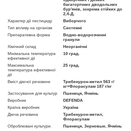
багаторічних дводольних
бур'янів, зокрема стійких до
2,4-Д.
Характер дії пестициду
Виборчого
Тип впливу на організм
Системні
Препаративна форма
Водно-водорозчинні
гранули
Хімічний склад
Неорганічні
Мінімальна температура
10 град.
ефективної дії
Максимальна
25 град.
температура ефективної
дії
Вміст діючої речовини
Трибенурон-метил 563 г/
кг+Флорасулам 187 г/кг
Застосування для культур
Пшениця, Ячмінь
Виробник
DEFENDA
Країна виробник
Україна
Діюча речовина
Трибенурон-метил,
Флорасулам
Оброблювані культури.
Пшениця, Зерновые, Ячмінь