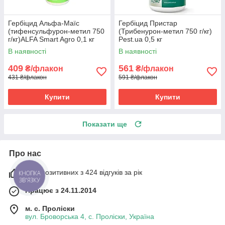
Гербіцид Альфа-Маїс
Гербіцид Пристар
(тифенсульфурон-метил 750
(Трибенурон-метил 750 г/кг)
г/кг)ALFA Smart Agro 0,1 кг
Pest.ua 0,5 кг
В наявності
В наявності
409
561
₴/флакон
₴/флакон
431 ₴/флакон
591 ₴/флакон
Купити
Купити
Показати ще
Про нас
93% позитивних з 424 відгуків за рік
КНОПКА
ЗВ'ЯЗКУ
Працює з 24.11.2014
м. с. Проліски
вул. Броворська 4, с. Проліски, Україна