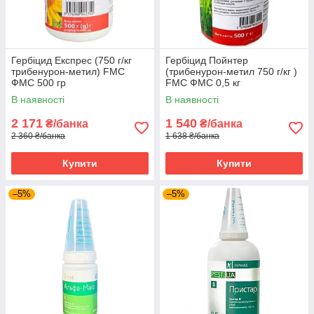
Гербіцид Експрес (750 г/кг
Гербіцид Пойнтер
трибенурон-метил) FMC
(трибенурон-метил 750 г/кг )
ФМС 500 гр
FMC ФМС 0,5 кг
В наявності
В наявності
2 171
1 540
₴/банка
₴/банка
2 360 ₴/банка
1 638 ₴/банка
Купити
Купити
–5%
–5%