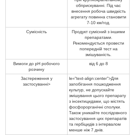
обприскуванні. Під час
внесення робоча швидкість
агрегату повинна становити
7-10 км/год.
Сумісність
Продукт сумісний з іншими
препаратами.
Рекомендується провести
попередній тест на
змішуваність.
Вимоги до рН робочого
від 6 до 8
розчину
Застереження у
le="text-align:center">Для
застосуванні>
запобігання пошкодження
культур, не допускайте
змішування цього препарату
з інсектицидами, що містять
фосфорорганічні сполуки.
Також уникайте послідовного
застосування цих препаратів
та гербіцидів з інтервалом
менше ніж 7 днів.