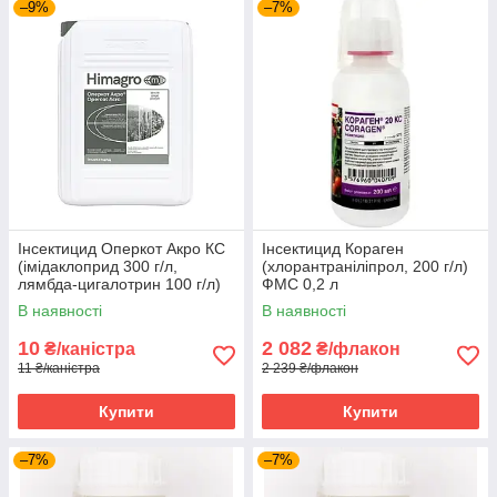
–9%
–7%
Інсектицид Оперкот Акро КС
Інсектицид Кораген
(імідаклоприд 300 г/л,
(хлорантраніліпрол, 200 г/л)
лямбда-цигалотрин 100 г/л)
ФМС 0,2 л
Himagro M 10л
В наявності
В наявності
10
2 082
₴/каністра
₴/флакон
11 ₴/каністра
2 239 ₴/флакон
Купити
Купити
–7%
–7%