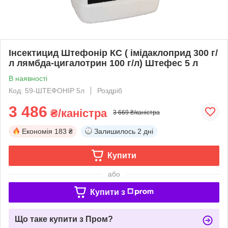
Інсектицид Штефонір КС ( імідаклоприд 300 г/
л лямбда-цигалотрин 100 г/л) Штефес 5 л
В наявності
Код: 59-ШТЕФОНІР 5л
Роздріб
3 486
₴/каністра
3 669 ₴/каністра
Економія
183 ₴
Залишилось
2 дні
Купити
або
Купити з
Що таке купити з Пром?