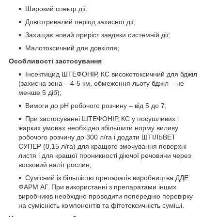
Широкий спектр дії;
Довготривалий період захисної дії;
Захищає новий приріст завдяки системній дії;
Малотоксичний для довкілля;
Особливості застосування
Інсектицид ШТЕФОНІР, КС високотоксичний для бджіл
(захисна зона – 4-5 км, обмеження льоту бджіл – не
менше 5 діб);
Вимоги до рН робочого розчину – від 5 до 7;
При застосуванні ШТЕФОНІР, КС у посушливих і
жарких умовах необхідно збільшити норму виливу
робочого розчину до 300 л/га і додати ШТІЛЬВЕТ
СУПЕР (0,15 л/га) для кращого змочування поверхні
листя і для кращої проникності діючої речовини через
восковий наліт рослин;
Сумісний із більшістю препаратів виробництва ДДЕ
ФАРМ АГ. При використанні з препаратами інших
виробників необхідно проводити попередню перевірку
на сумісність компонентів та фітотоксичність суміші.