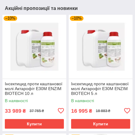
Акційні пропозиції та новинки
–10%
–10%
Інсектицид проти каштанової
Інсектицид проти каштанової
молі Актарофіт Е30М ENZIM
молі Актарофіт Е30М ENZIM
BIOTECH 10 л
BIOTECH 5 л
В наявності
В наявності
33 989
16 995
₴
₴
37 765 ₴
18 883 ₴
Купити
Купити