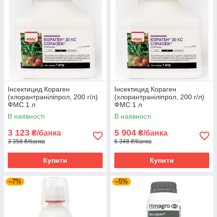
Інсектицид Кораген
Інсектицид Кораген
(хлорантраніліпрол, 200 г/л)
(хлорантраніліпрол, 200 г/л)
ФМС 1 л
ФМС 1 л
В наявності
В наявності
3 123
5 904
₴/банка
₴/банка
3 358 ₴/банка
6 348 ₴/банка
Купити
Купити
–7%
–5%