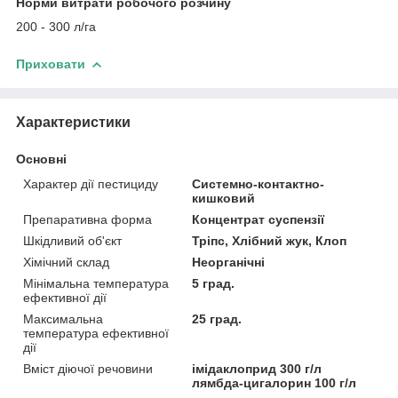
Норми витрати робочого розчину
200 - 300 л/га
Приховати
Характеристики
Основні
Характер дії пестициду
Системно-контактно-
кишковий
Препаративна форма
Концентрат суспензії
Шкідливий об'єкт
Тріпс, Хлібний жук, Клоп
Хімічний склад
Неорганічні
Мінімальна температура
5 град.
ефективної дії
Максимальна
25 град.
температура ефективної
дії
Вміст діючої речовини
імідаклоприд 300 г/л
лямбда-цигалорин 100 г/л