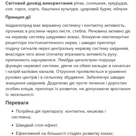
Світовий досвід використання
ріпак, соняшник, кукурудза,
соя, горох, сорго, баштанні культури, цукровий буряк, яблуня
Принцип дії
Імідаклоприд має виражену системну і контактну активність,
проникає в рослини через листя, стебла. Речовина активно діє
на нервову систему шкідливих комах, блокуючи нікотинергічні
рецептори постсинаптичного нерва, і швидко пригнічує
подачу сигналів через центральну нервову систему шкідників,
внаслідок чого вони спочатку втрачають активність руху,
припиняють харчуватися. Лямбда-цигалотрин порушує
функцію нервової системи, діючи на обмін кальцію в синапсах
і натрій-калієвих каналів. Отруєння проявляється в ураженні
рухових центрів і в сильному збудженні. Забезпечує швидке
знищення шкідників. Додатково діє проти личинок і дорослих
особин кліщів, пригнічує їх розвиток, не допускаючи зростання
їх чисельності.
Переваги
Потрійна дія препарату: контактна, кишкова і
системна;
Швидкий стоп-ефект;
Ефективний на більшості стадіях розвитку комах;