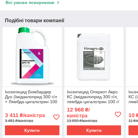
Всі умови повернення
Подібні товари компанії
Інсектицид Бомбардир
Інсектицид Оперкот Акро
Інсе
Дуо (Імідаклоприд 300 г/л
КС (імідаклоприд 300 г/л,
КС (
+ Лямбда-цигалотрин 100
лямбда-цигалотрин 100 г/
лямб
г/л) DEFENDA 5 л
л) Himagro M 20л
л) H
12 968
₴/
3 411
10
₴/каністра
₴
каністра
3 481 ₴/каністра
13 650 ₴/каністра
11 ₴/
Купити
Купити