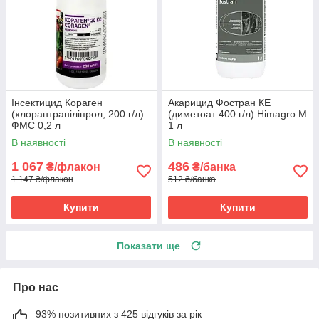
Інсектицид Кораген
Акарицид Фостран КЕ
(хлорантраніліпрол, 200 г/л)
(диметоат 400 г/л) Himagro M
ФМС 0,2 л
1 л
В наявності
В наявності
1 067
486
₴/флакон
₴/банка
1 147 ₴/флакон
512 ₴/банка
Купити
Купити
Показати ще
Про нас
93% позитивних з 425 відгуків за рік