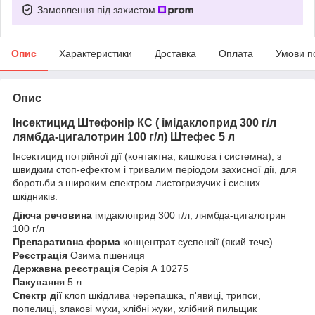
Замовлення під захистом
Опис
Характеристики
Доставка
Оплата
Умови п
Опис
Інсектицид Штефонір КС ( імідаклоприд 300 г/л
лямбда-цигалотрин 100 г/л) Штефес 5 л
Інсектицид потрійної дії (контактна, кишкова і системна), з
швидким стоп-ефектом і тривалим періодом захисної̈ дії, для
боротьби з широким спектром листогризучих і сисних
шкідників.
Діюча речовина
імідаклоприд 300 г/л, лямбда-цигалотрин
100 г/л
Препаративна форма
концентрат суспензії (який тече)
Реєстрація
Озима пшениця
Державна реєстрація
Серія А 10275
Пакування
5 л
Спектр дії
клоп шкідлива черепашка, п'явиці, трипси,
попелиці, злакові мухи, хлібні жуки, хлібний пильщик