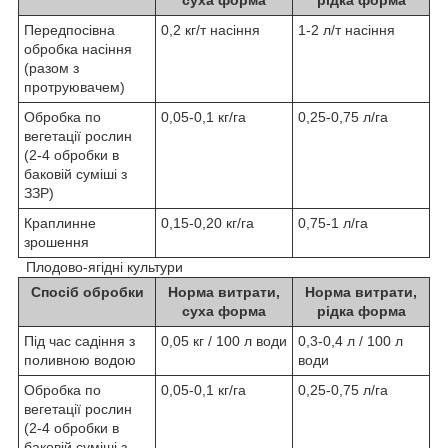
Передпосівна
0,2 кг/т насіння
1-2 л/т насіння
обробка насіння
(разом з
протруювачем)
Обробка по
0,05-0,1 кг/га
0,25-0,75 л/га
вегетації рослин
(2-4 обробки в
баковій суміші з
ЗЗР)
Краплинне
0,15-0,20 кг/га
0,75-1 л/га
зрошення
Плодово-ягідні культури
Спосіб обробки
Норма витрати,
Норма витрати,
суха форма
рідка форма
Під час садіння з
0,05 кг / 100 л води
0,3-0,4 л / 100 л
поливною водою
води
Обробка по
0,05-0,1 кг/га
0,25-0,75 л/га
вегетації рослин
(2-4 обробки в
баковій суміші з