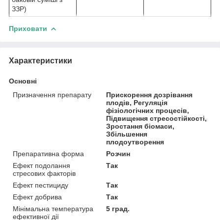
ЗЗР)
Приховати
Характеристики
Основні
Призначення препарату
Прискорення дозрівання
плодів, Регуляція
фізіологічних процесів,
Підвищення стресостійкості,
Зростання біомаси,
Збільшення
плодоутворення
Препаративна форма
Розчин
Ефект подолання
Так
стресових факторів
Ефект пестициду
Так
Ефект добрива
Так
Мінімальна температура
5 град.
ефективної дії