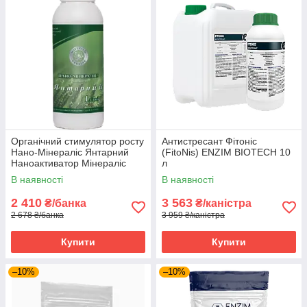
Органічний стимулятор росту
Антистресант Фітоніс
Нано-Мінераліс Янтарний
(FitoNis) ENZIM BIOTECH 10
Наноактиватор Мінераліс
л
Україна 1 л
В наявності
В наявності
2 410
3 563
₴/банка
₴/каністра
2 678 ₴/банка
3 959 ₴/каністра
Купити
Купити
–10%
–10%