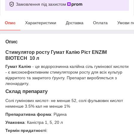
Замовлення під захистом
Опис
Характеристики
Доставка
Оплата
Умови п
Опис
Стимулятор росту Гумат Калію Ріст ENZIM
BIOTECH 10 л
Гумат Калію
- це водорозчинна калійна сіль гумінової кислоти
- є високоефективним стимулятором росту для всіх культур
відкритого та закритого ґрунту. Препарат виробляється з
леонардиту.
Склад препарату
Солі гумінових кислот- не менше 52, солі фульвових кислот
неменше 3.5% кал не менше 1%
Препаративна форма
: Рідина
Упаковка
: Каністра 1, 5, 20 л
Термін придатності
: