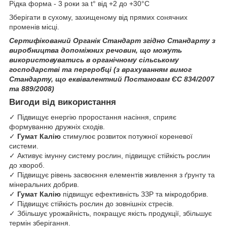
Рідка форма - 3 роки за t° від +2 до +30°С
Зберігати в сухому, захищеному від прямих сонячних
променів місці.
Сертифікований Органік Стандарт згідно Стандарту з
виробництва допоміжних речовин, що можуть
використовуватись в органічному сільському
господарстві та переробці (з врахуванням вимог
Стандарту, що еквівалентний Постановам ЄС 834/2007
та 889/2008)
Вигоди від використання
✓ Підвищує енергію проростання насіння, сприяє
формуванню дружніх сходів.
✓
Гумат Калію
стимулює розвиток потужної кореневої
системи.
✓ Активує імунну систему рослин, підвищує стійкість рослин
до хвороб.
✓ Підвищує рівень засвоєння елементів живлення з ґрунту та
мінеральних добрив.
✓
Гумат Калію
підвищує ефективність ЗЗР та мікродобрив.
✓ Підвищує стійкість рослин до зовнішніх стресів.
✓ Збільшує урожайність, покращує якість продукції, збільшує
термін зберігання.