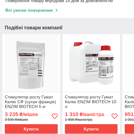
Повернення товару впродовж 14 днів за домовленістю
Всі умови повернення
Подібні товари компанії
Стимулятор росту Гумат
Стимулятор росту Гумат
Стим
Калію СФ (сухая фракція)
Калію ENZIM BIOTECH 10
Калі
ENZIM BIOTECH 5 кг
л
BIO
3 235
1 310
951
₴/мішок
₴/каністра
3 595 ₴/мішок
1 456 ₴/каністра
1 001
Купити
Купити