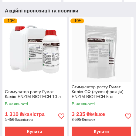
Акційні пропозиції та новинки
–10%
–10%
Стимулятор росту Гумат
Стимулятор росту Гумат
Калію СФ (сухая фракція)
Калію ENZIM BIOTECH 10 л
ENZIM BIOTECH 5 кг
В наявності
В наявності
1 310
3 235
₴/каністра
₴/мішок
1 456 ₴/каністра
3 595 ₴/мішок
Купити
Купити