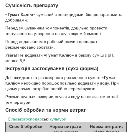
Сумісність препарату
«Гумат Калію»
сумісний з пестицидами, біопрепаратами та
добривами.
Перед змішуванням компонентів, доцільно провести
тестування на утворення осаду в окремій ємкості.
Перед додаванням в робочий розчин препарат
рекомендовано збовтати.
Увага! Не додавати
«Гумат Калію»
в бакову суміш з pH.
менше 5,5.
Інструкція застосування (суха форма)
Для швидкого та рівномірного розчинення сухого
«Гумат
Калію»
необхідно порошок повільно додавати у воду. При
цьому розчин потрібно постійно перемішувати.
Рекомендується використовувати воду не нижче кімнатної
температури.
Спосіб обробки та норми витрат
Сі
льськогосподар
ські
культури
Спосіб обробки
Норма витрати,
Норма витрати,
суха форма
рідка форма