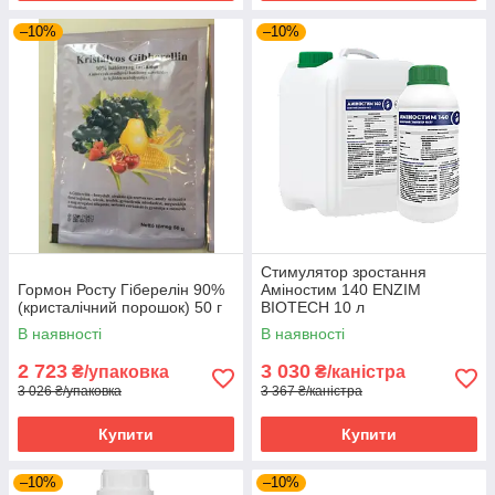
–10%
–10%
Стимулятор зростання
Гормон Росту Гіберелін 90%
Аміностим 140 ENZIM
(кристалічний порошок) 50 г
BIOTECH 10 л
В наявності
В наявності
2 723
3 030
₴/упаковка
₴/каністра
3 026 ₴/упаковка
3 367 ₴/каністра
Купити
Купити
–10%
–10%