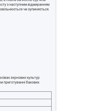
росту з наступним відмиранням
уповільнюється чи зупиняється.
посівах зернових культур
При приготуванні бакових