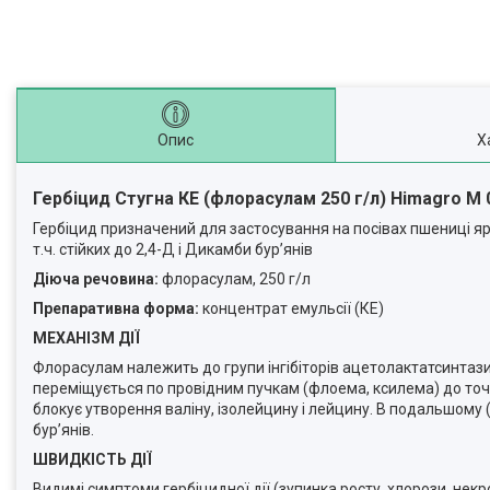
Опис
Х
Гербіцид Стугна КЕ (флорасулам 250 г/л) Himagro M 0
Гербіцид призначений для застосування на посівах пшениці яро
т.ч. стійких до 2,4-Д і Дикамби бур’янів
Діюча речовина:
флорасулам, 250 г/л
Препаративна форма:
концентрат емульсії (КЕ)
МЕХАНІЗМ ДІЇ
Флорасулам належить до групи інгібіторів ацетолактатсинтази 
переміщується по провідним пучкам (флоема, ксилема) до точк
блокує утворення валіну, ізолейцину і лейцину. В подальшому (
бур’янів.
ШВИДКІСТЬ ДІЇ
Видимі симптоми гербіцидної дії (зупинка росту, хлорози, некро