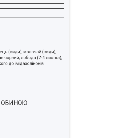
ець (види), молочай (види),
ін чорний, лобода (2-4 листка),
ого до імідазолінонів.
ЧОВИНОЮ: