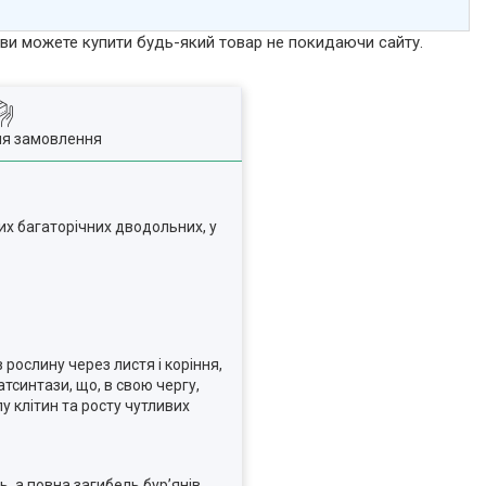
р ви можете купити будь-який товар не покидаючи сайту.
ля замовлення
их багаторічних дводольних, у
рослину через листя і коріння,
тсинтази, що, в свою чергу,
у клітин та росту чутливих
ь, а повна загибель бур’янів