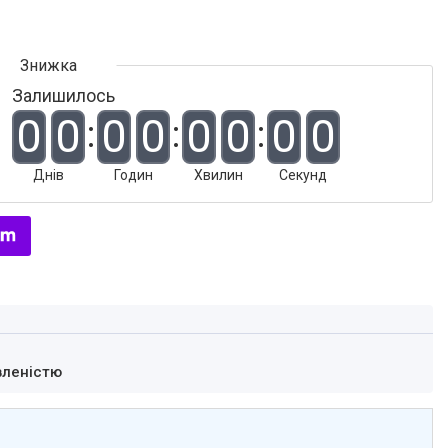
Залишилось
0
0
0
0
0
0
0
0
Днів
Годин
Хвилин
Секунд
вленістю