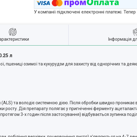
У компанії підключені електронні платежі. Тепе
арактеристики
Інформація д
.25 л
ї, пшениці озимої та кукурудзи для захисту від однорічних та деяк
(ALS) та володіє системною дією. Після обробки швидко проникає в 
и росту. Дія препарату полягає у пригніченні ферменту ацеталакта
протягом 3-х годин після застосування) відбувається зупинка поділ
зи, побіління верхівки, почервоніння листя) з’являються на 4-7 ден