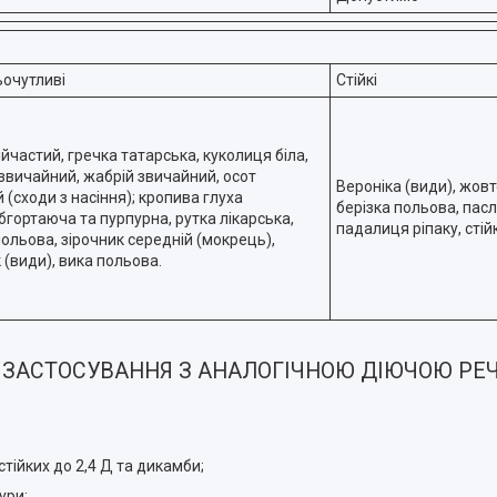
очутливі
Стійкі
рійчастий, гречка татарська, куколиця біла,
звичайний, жабрій звичайний, осот
Вероніка (види), жовт
(сходи з насіння); кропива глуха
берізка польова, пасл
бгортаюча та пурпурна, рутка лікарська,
падалиця ріпаку, стійк
польова, зірочник середній (мокрець),
 (види), вика польова.
 ЗАСТОСУВАННЯ З АНАЛОГІЧНОЮ ДІЮЧОЮ РЕ
 стійких до 2,4 Д та дикамби;
ури;