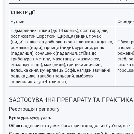
СПЕКТР ДІЇ
Чутливі
Середнь
Підмаренник чіпкий (до 14 кілець), осот городній,
осот жовтий шорсткий, щириця (види), гірчак
(види), галінсога дрібноквіткова, злинка канадська,
Гібіск т
ромашка (види), гірчиця (види), суріпиця, ріпак
спориш 
(падалиця), соняшник (падалиця, стійка до
рожевий 
трибенурон-метилу, імазетапіру, імазамоксу,
стеблоо
імазапіру тощо), мак (види), грицики звичайні,
фіалка 
волошка синя, кучерявець Софії, нагідки звичайні,
горошок
редька дика, талабан польовий, амброзія
полинолиста (до 4-х листків).
ЗАСТОСУВАННЯ ПРЕПАРАТУ ТА ПРАКТИКА
Реєстрація препарату
Культура:
кукурудза;
Об’єкт:
однорічні та деякі багаторічні дводольні бур’яни, в т.ч.
Строки застосування:
обприскування в фазу 3-6 листки культ