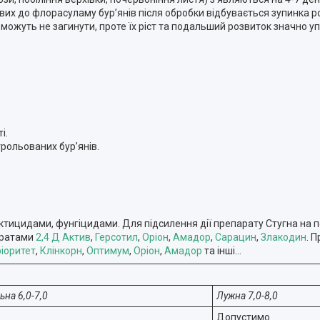
ливих до флорасуламу бур’янів після обробки відбувається зупинка 
и можуть не загинути, проте їх ріст та подальший розвиток значно 
і.
рольованих бур’янів.
сектицидами, фунгіцидами. Для підсилення дії препарату Стугна на 
аратами
2,4 Д Актив
,
Герсотил
,
Оріон
,
Амадор
,
Сарацин
,
Злакодин
. 
іоритет
,
Клінкорн
,
Оптимум
,
Оріон
,
Амадор
та інші…
на 6,0-7,0
Лужна 7,0-8,0
Допустимо