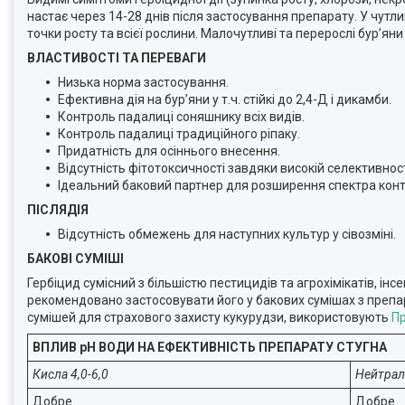
настає через 14-28 днів після застосування препарату. У чут
точки росту та всієї рослини. Малочутливі та перерослі бур’ян
ВЛАСТИВОСТІ ТА ПЕРЕВАГИ
Низька норма застосування.
Ефективна дія на бур’яни у т.ч. стійкі до 2,4-Д і дикамби.
Контроль падалиці соняшнику всіх видів.
Контроль падалиці традиційного ріпаку.
Придатність для осіннього внесення.
Відсутність фітотоксичності завдяки високій селективност
Ідеальний баковий партнер для розширення спектра конт
ПІСЛЯДІЯ
Відсутність обмежень для наступних культур у сівозміні.
БАКОВІ СУМІШІ
Гербіцид сумісний з більшістю пестицидів та агрохімікатів, ін
рекомендовано застосовувати його у бакових сумішах з преп
сумішей для страхового захисту кукурудзи, використовують
Пр
ВПЛИВ pH ВОДИ НА ЕФЕКТИВНІСТЬ ПРЕПАРАТУ СТУГНА
Кисла 4,0-6,0
Нейтраль
Добре
Добре