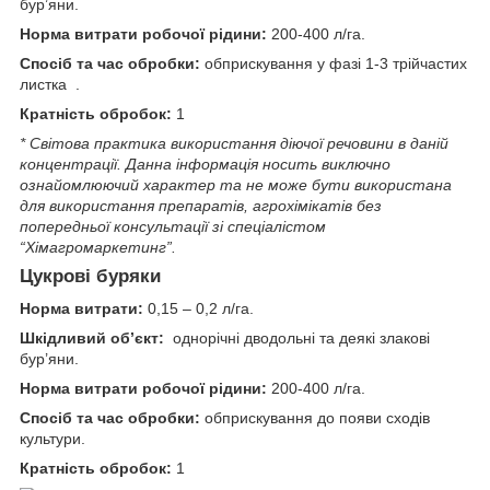
бур’яни.
Норма витрати робочої рідини:
200-400 л/га.
Спосіб та час обробки:
обприскування у фазі 1-3 трійчастих
листка .
Кратність обробок:
1
* Світова практика використання діючої речовини в даній
концентрації. Данна iнформацiя носить виключно
ознайомлюючий характер та не може бути використана
для використання препаратiв, агрохiмiкатiв без
попередньої консультації зі спеціалістом
“Хімагромаркетинг”.
Цукрові буряки
Норма витрати:
0,15 – 0,2 л/га.
Шкідливий об’єкт:
однорічні дводольні та деякі злакові
бур’яни.
Норма витрати робочої рідини:
200-400 л/га.
Спосіб та час обробки:
обприскування до появи сходів
культури.
Кратність обробок:
1