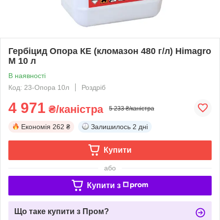
Гербіцид Опора КЕ (кломазон 480 г/л) Himagro
M 10 л
В наявності
Код: 23-Опора 10л
Роздріб
4 971
₴/каністра
5 233 ₴/каністра
Економія
262 ₴
Залишилось
2 дні
Купити
або
Купити з
Що таке купити з Пром?