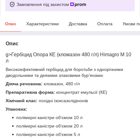
Замовлення під захистом
Опис
Характеристики
Доставка
Оплата
Умови п
Опис
g>Гербіцид Опора КЕ (кломазон 480 г/л) Himagro M 10
л
Високоефективний гербіцид для боротьби з однорічними
дводольними та деякими злаковими бур’янами.
Діюча речовина:
кломазон, 480 г/л
Препаративна форма:
концентрат емульсії (КЕ)
Хімічний клас:
похідні ізоксазолідінонів
Упаковка:
полімерні каністри об'ємом 10 л
полімерні каністри об'ємом 20 л
полімерні каністри об'ємом 5 л