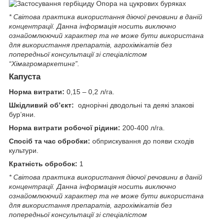
* Світова практика використання діючої речовини в даній
концентрації. Данна iнформацiя носить виключно
ознайомлюючий характер та не може бути використана
для використання препаратiв, агрохiмiкатiв без
попередньої консультації зі спеціалістом
“Хімагромаркетинг”.
Капуста
Норма витрати:
0,15 – 0,2 л/га.
Шкідливий об’єкт:
однорічні дводольні та деякі злакові
бур’яни.
Норма витрати робочої рідини:
200-400 л/га.
Спосіб та час обробки:
обприскування до появи сходів
культури.
Кратність обробок:
1
* Світова практика використання діючої речовини в даній
концентрації. Данна iнформацiя носить виключно
ознайомлюючий характер та не може бути використана
для використання препаратiв, агрохiмiкатiв без
попередньої консультації зі спеціалістом