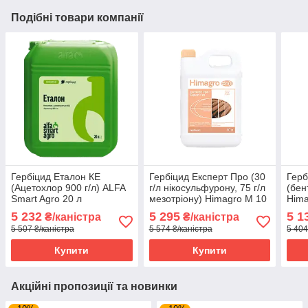
Подібні товари компанії
Гербіцид Еталон КЕ
Гербіцид Експерт Про (30
Герб
(Ацетохлор 900 г/л) ALFA
г/л нікосульфурону, 75 г/л
(бен
Smart Agro 20 л
мезотріону) Himagro M 10
Hima
л
5 232
5 295
5 1
₴/каністра
₴/каністра
5 507 ₴/каністра
5 574 ₴/каністра
5 404
Купити
Купити
Акційні пропозиції та новинки