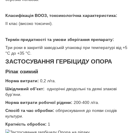
Класифікація ВООЗ, токсикологічна характеристика:
ІІ клас (високо токсичні).
Термін придатності та умови зберігання препарату:
Три роки в закритій заводській упаковці при температурі від +5
°С до +35 °С.
ЗАСТОСУВАННЯ ГЕРБІЦИДУ ОПОРА
Ріпак озимий
Норма витрати:
0,2 л/га.
Шкідливий об’єкт:
однорічні дводольні та деякі злакові
бур’яни.
Норма витрати робочої рідини:
200-400 л/га.
Спосіб та час обробки:
обприскування до появи сходів
культури.
Кратність обробок:
1