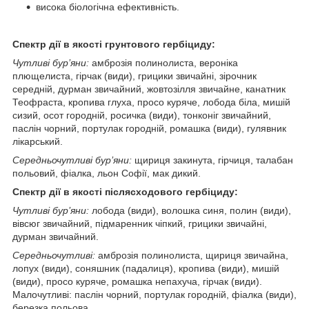
висока біологічна ефективність.
Спектр дії в якості грунтового гербіциду:
Чутливі бур’яни:
амброзія полинолиста, вероніка
плющелиста, гірчак (види), грицики звичайні, зірочник
середній, дурман звичайний, жовтозілля звичайне, канатник
Теофраста, кропива глуха, просо куряче, лобода біла, мишій
сизий, осот городній, росичка (види), тонконіг звичайний,
паслін чорний, портулак городній, ромашка (види), гулявник
лікарський.
Середньочутливі бур’яни:
щириця закинута, гірчиця, талабан
польовий, фіалка, льон Софії, мак дикий.
Спектр дії в якості післясходового гербіциду:
Чутливі бур’яни:
лобода (види), волошка синя, полин (види),
вівсюг звичайний, підмаренник чіпкий, грицики звичайні,
дурман звичайний.
Середньочутливі:
амброзія полинолиста, щириця звичайна,
лопух (види), соняшник (падалиця), кропива (види), мишій
(види), просо куряче, ромашка непахуча, гірчак (види).
Малочутливі: паслін чорний, портулак городній, фіалка (види),
березка польова.