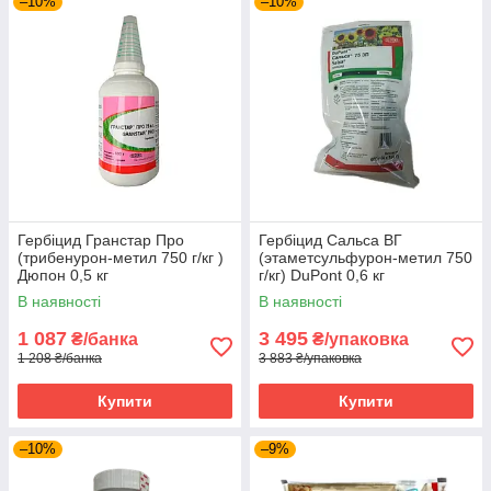
–10%
–10%
Гербіцид Гранстар Про
Гербіцид Сальса ВГ
(трибенурон-метил 750 г/кг )
(этаметсульфурон-метил 750
Дюпон 0,5 кг
г/кг) DuPont 0,6 кг
В наявності
В наявності
1 087
3 495
₴/банка
₴/упаковка
1 208 ₴/банка
3 883 ₴/упаковка
Купити
Купити
–10%
–9%