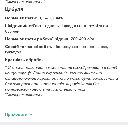
“Хімагромаркетинг”.
Цибуля
Норма витрати:
0,1 – 0,2 л/га.
Шкідливий об’єкт:
однорічні дводольні та деякі злакові
бур’яни.
Норма витрати робочої рідини:
200-400 л/га.
Спосіб та час обробки:
обприскування до появи сходів
культури.
Кратність обробок:
1
* Світова практика використання діючої речовини в даній
концентрації. Данна iнформацiя носить виключно
ознайомлюючий характер та не може бути використана
для використання препаратiв, агрохiмiкатiв без
попередньої консультації зі спеціалістом
“Хімагромаркетинг”.
Приховати