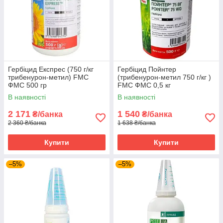
Гербіцид Експрес (750 г/кг
Гербіцид Пойнтер
трибенурон-метил) FMC
(трибенурон-метил 750 г/кг )
ФМС 500 гр
FMC ФМС 0,5 кг
В наявності
В наявності
2 171
1 540
₴/банка
₴/банка
2 360 ₴/банка
1 638 ₴/банка
Купити
Купити
–5%
–5%