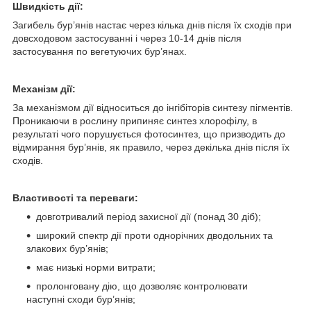
Швидкість дії:
Загибель бур’янів настає через кілька днів після їх сходів при
довсходовом застосуванні і через 10-14 днів після
застосування по вегетуючих бур’янах.
Механізм дії:
За механізмом дії відноситься до інгібіторів синтезу пігментів.
Проникаючи в рослину припиняє синтез хлорофілу, в
результаті чого порушується фотосинтез, що призводить до
відмирання бур’янів, як правило, через декілька днів після їх
сходів.
Властивості та переваги:
довготривалий період захисної дії (понад 30 діб);
широкий спектр дії проти однорічних дводольних та
злакових бур’янів;
має низькі норми витрати;
пролонговану дію, що дозволяє контролювати
наступні сходи бур’янів;