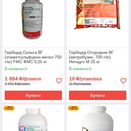
Гербіцид Сальса ВГ
Гербіцид Огородник ВГ
(этаметсульфурон-метил 750
(метрибузин, 700 г/кг)
г/кг) FMC ФМС 0,25 кг
Himagro M 25 кг
В наявності
В наявності
1 884
10
₴/флакон
₴/упаковка
2 093 ₴/флакон
11 ₴/упаковка
Купити
Купити
–8%
–6%