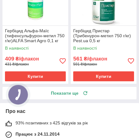
Гербіцид Альфа-Маїс
Гербіцид Пристар
(тифенсульфурон-метил 750
(Трибенурон-метил 750 г/кг)
г/кг)ALFA Smart Agro 0,1 кг
Pest.ua 0,5 кг
В наявності
В наявності
409
561
₴/флакон
₴/флакон
431 ₴/флакон
591 ₴/флакон
Купити
Купити
Показати ще
Про нас
93% позитивних з 425 відгуків за рік
Працює з 24.11.2014