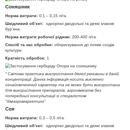
Соняшник
Норма витрати:
0,1 – 0,15 л/га.
Шкідливий об’єкт:
однорічні дводольні та деякі злакові
бур’яни.
Норма витрати робочої рідини:
200-400 л/га.
Спосіб та час обробки:
обприскування до появи сходів
культури.
Кратність обробок:
1
* Світова практика використання діючої речовини в даній
концентрації. Данна iнформацiя носить виключно
ознайомлюючий характер та не може бути використана
для використання препаратiв, агрохiмiкатiв без
попередньої консультації зі спеціалістом
“Хімагромаркетинг”.
Соя
Норма витрати:
0,3 – 0,5 л/га.
Шкідливий об’єкт:
однорічні дводольні та деякі злакові