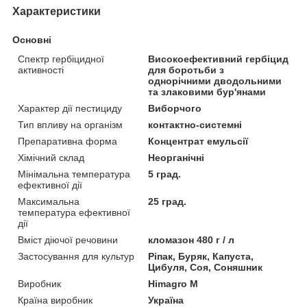
Характеристики
Основні
Спектр гербіцидної
Високоефективний гербіцид
активності
для боротьби з
однорічними дводольними
та злаковими бур'янами
Характер дії пестициду
Виборчого
Тип впливу на організм
контактно-системні
Препаративна форма
Концентрат емульсії
Хімічний склад
Неорганічні
Мінімальна температура
5 град.
ефективної дії
Максимальна
25 град.
температура ефективної
дії
Вміст діючої речовини
кломазон 480 г / л
Застосування для культур
Ріпак, Буряк, Капуста,
Цибуля, Соя, Соняшник
Виробник
Himagro M
Країна виробник
Україна