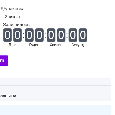
 ₴/упаковка
Залишилось
0
0
0
0
0
0
0
0
Днів
Годин
Хвилин
Секунд
вленістю