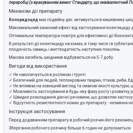
переробці (з врахуванням вимог Стандарту, що еквівалентний 
Механізм дії препарату
Колорадоцид
має подвійну дію: активується в кишківнику шкід
Максимальний захисний ефект від застосування інсектициду дося
Оптимальна температура повітря для ефективної дії біоінсек
В результаті дії інсектициду на комах, в тому числі і в субл
плодючість самиць і життєздатність наступних поколінь.
Масова загибель шкідників відбувається на 5-7 добу.
Вигоди від використання
✓ Не накопичується в рослинах і ґрунті.
✓ Безпечний для людей, теплокровних тварин, птахів, риби, б
✓ Не впливає на зовнішній вигляд та смакові якості культури,
✓ Можливість застосування в будь-яку фазу росту і розвитку 
✓ Швидке розкладання діючої речовини, що дозволяє застос
✓ Відсутність резистентності комах до препарату - незмінна н
Інструкція застосування
Перед додаванням препарату в робочий розчин його рекоменд
Зберігання робочого розчину більше 6 годин не допускається.