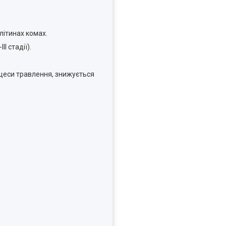
літинах комах.
І стадії).
роцеси травлення, знижується