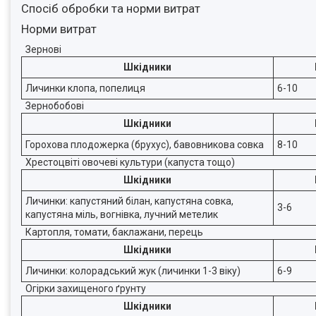
Спосіб обробки та норми витрат
Норми витрат
Зернові
Шкідники
Личинки клопа, попелиця
6-10
Зернобобові
Шкідники
Горохова плодожерка (брухус), бавовникова совка
8-10
Хрестоцвіті овочеві культури (капуста тощо)
Шкідники
Личинки: капустяний білан, капустяна совка,
3-6
капустяна міль, вогнівка, лучний метелик
Картопля, томати, баклажани, перець
Шкідники
Личинки: колорадський жук (личинки 1-3 віку)
6-9
Огірки захищеного ґрунту
Шкідники