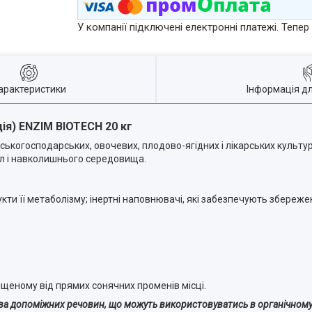
У компанії підключені електронні платежі. Тепе
арактеристики
Інформація д
ція) ENZIM BIOTECH 20 кг
ьськогосподарських, овочевих, плодово-ягідних і лікарських культур
іл і навколишнього середовища.
дукти її метаболізму; інертні наповнювачі, які забезпечують збереж
ахищеному від прямих сонячних променів місці.
ва допоміжних речовин, що можуть використовуватись в органічному 