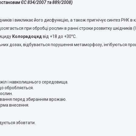
Постановам ЄС 834/2007 та 889/2008)
ників і викликає його дисфункцію, а також пригнічує синтез РНК в к
гається при обробці рослин в ранні строки розвитку шкідників (І-ІІ
тициду
Колорадоцид
від +18 до +30°С.
етальних дозах, відбувається порушення метаморфозу, інгібуються п
джіл і навколишнього середовища.
 що обробляється.
рослин.
ування перед збиранням врожаю.
орма внесення.
ується збовтати.