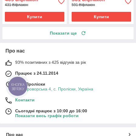
431 ₴/флакон
591 ₴/флакон
Купити
Купити
Показати ще
Про нас
93% позитивних з 425 відгуків за рік
Працює з 24.11.2014
м. с. Проліски
КНОПКА
вул. Броворська 4, с. Проліски, Україна
ЗВ'ЯЗКУ
Контакти
Сьогодні працює з 10:00 до 16:00
Показати весь графік роботи
Про нас