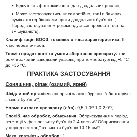
Відсутність фітотоксичності для дводольних рослин;
Може застосовуватись як самостійно, так і в бакових
сумішах з гербіцидами проти дводольних бур’янів. (
Перед застосуванням рекомендується провести тест на
змішуваність).
Класифікація ВООЗ, токсикологічна характеристика:
ІІІ
клас небезпечності.
Термін придатності та умови зберігання препарату:
три
роки в закритій заводській упаковці при температурі від +5 °С
до +35 °С.
ПРАКТИКА ЗАСТОСУВАННЯ
Cоняшник, ріпак (озимий, ярий)
Шкідливий організм:
однорічні злакові бур’янів */ багаторічні
злакові бур’яни**;
Норма
витрати
препарату (л
/
га):
0,5-1,0*/ 1,0-2,0**;
Спосіб, час обробок, обмеження
:Обприскування у період
вегетації у фазі розвитку бур’янів 2-4 листки*/ Обприскування
у період вегетації за висоти бур’янів 10-15 см**.
Макс. кратність обробок
: 1