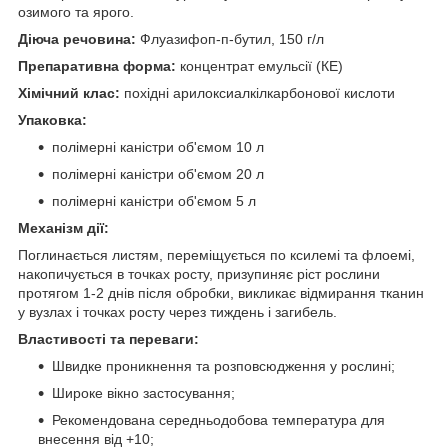
озимого та ярого.
Діюча речовина:
Флуазифоп-п-бутил, 150 г/л
Препаративна форма:
концентрат емульсії (КЕ)
Хімічний клас:
похідні арилоксиалкілкарбонової кислоти
Упаковка:
полімерні каністри об'ємом 10 л
полімерні каністри об'ємом 20 л
полімерні каністри об'ємом 5 л
Механізм дії:
Поглинається листям, переміщується по ксилемі та флоемі,
накопичується в точках росту, призупиняє ріст рослини
протягом 1-2 днів після обробки, викликає відмирання тканин
у вузлах і точках росту через тиждень і загибель.
Властивості та переваги:
Швидке проникнення та розповсюдження у рослині;
Широке вікно застосування;
Рекомендована середньодобова температура для
внесення від +10;