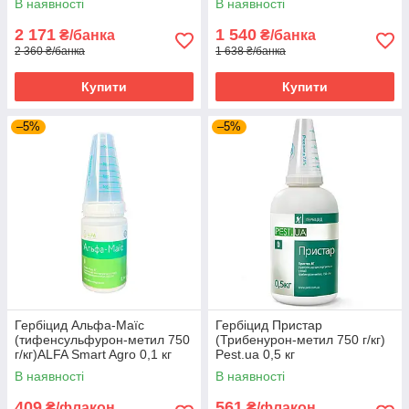
В наявності
В наявності
2 171
1 540
₴/банка
₴/банка
2 360 ₴/банка
1 638 ₴/банка
Купити
Купити
–5%
–5%
Гербіцид Альфа-Маїс
Гербіцид Пристар
(тифенсульфурон-метил 750
(Трибенурон-метил 750 г/кг)
г/кг)ALFA Smart Agro 0,1 кг
Pest.ua 0,5 кг
В наявності
В наявності
409
561
₴/флакон
₴/флакон