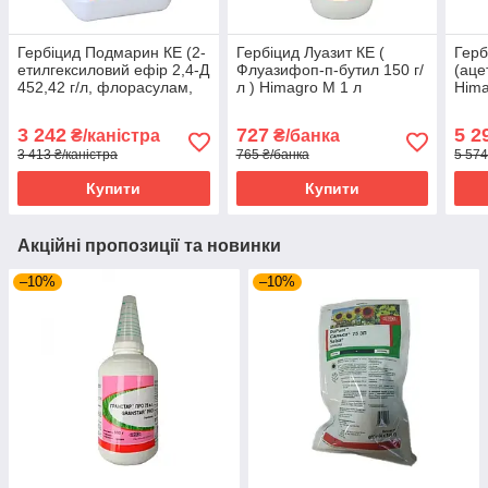
Гербіцид Подмарин КЕ (2-
Гербіцид Луазит КЕ (
Герб
етилгексиловий ефір 2,4-Д
Флуазифоп-п-бутил 150 г/
(аце
452,42 г/л, флорасулам,
л ) Himagro M 1 л
Hima
6,25 г/л) Himagro M 10 л
3 242
727
5 2
₴/каністра
₴/банка
3 413 ₴/каністра
765 ₴/банка
5 574
Купити
Купити
Акційні пропозиції та новинки
–10%
–10%