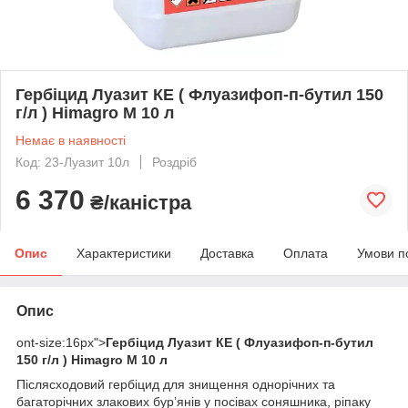
Гербіцид Луазит КЕ ( Флуазифоп-п-бутил 150
г/л ) Himagro M 10 л
Немає в наявності
Код: 23-Луазит 10л
Роздріб
6 370
₴/каністра
Опис
Характеристики
Доставка
Оплата
Умови п
Опис
ont-size:16px">
Гербіцид Луазит КЕ ( Флуазифоп-п-бутил
150 г/л ) Himagro M 10 л
Післясходовий гербіцид для знищення однорічних та
багаторічних злакових бур’янів у посівах соняшника, ріпаку