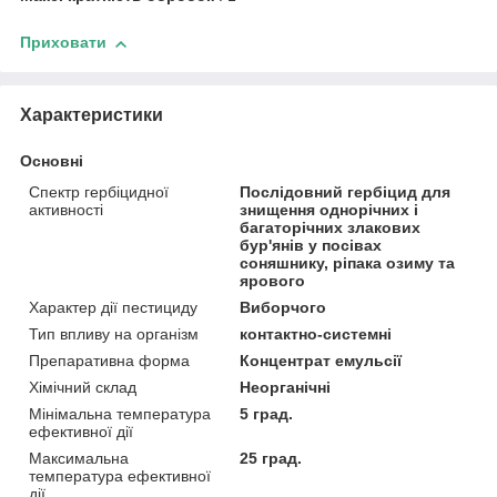
Приховати
Характеристики
Основні
Спектр гербіцидної
Послідовний гербіцид для
активності
знищення однорічних і
багаторічних злакових
бур'янів у посівах
соняшнику, ріпака озиму та
ярового
Характер дії пестициду
Виборчого
Тип впливу на організм
контактно-системні
Препаративна форма
Концентрат емульсії
Хімічний склад
Неорганічні
Мінімальна температура
5 град.
ефективної дії
Максимальна
25 град.
температура ефективної
дії