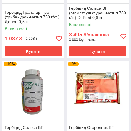
Гербіцид Сальса ВГ
Гербіцид Гранстар Про
(этаметсульфурон-метил 750
(трибенурон-метил 750 г/кг )
г/кг) DuPont 0,6 кг
Дюпон 0,5 кг
В наявності
В наявності
3 495
₴/упаковка
1 087
₴
1 208 ₴
3 883 ₴/упаковка
Купити
Купити
–10%
–9%
Гербіцид Сальса ВГ
Гербіцид Огородник ВГ