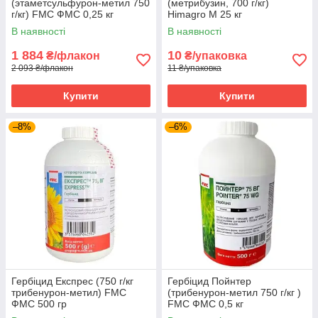
(этаметсульфурон-метил 750
(метрибузин, 700 г/кг)
г/кг) FMC ФМС 0,25 кг
Himagro M 25 кг
В наявності
В наявності
1 884
10
₴/флакон
₴/упаковка
2 093 ₴/флакон
11 ₴/упаковка
Купити
Купити
–8%
–6%
Гербіцид Експрес (750 г/кг
Гербіцид Пойнтер
трибенурон-метил) FMC
(трибенурон-метил 750 г/кг )
ФМС 500 гр
FMC ФМС 0,5 кг