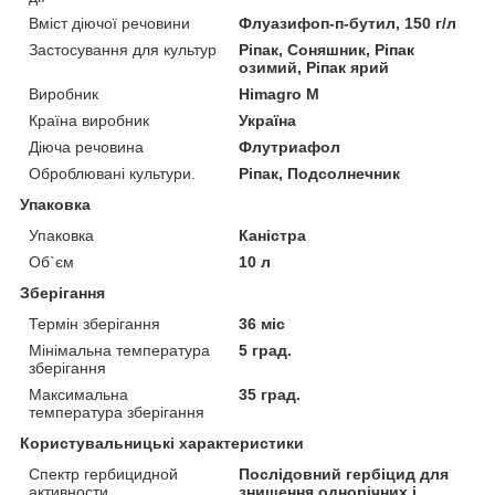
Вміст діючої речовини
Флуазифоп-п-бутил, 150 г/л
Застосування для культур
Ріпак, Соняшник, Ріпак
озимий, Ріпак ярий
Виробник
Himagro M
Країна виробник
Україна
Діюча речовина
Флутриафол
Оброблювані культури.
Ріпак, Подсолнечник
Упаковка
Упаковка
Каністра
Об`єм
10 л
Зберігання
Термін зберігання
36 міс
Мінімальна температура
5 град.
зберігання
Максимальна
35 град.
температура зберігання
Користувальницькі характеристики
Спектр гербицидной
Послідовний гербіцид для
активности
знищення однорічних і