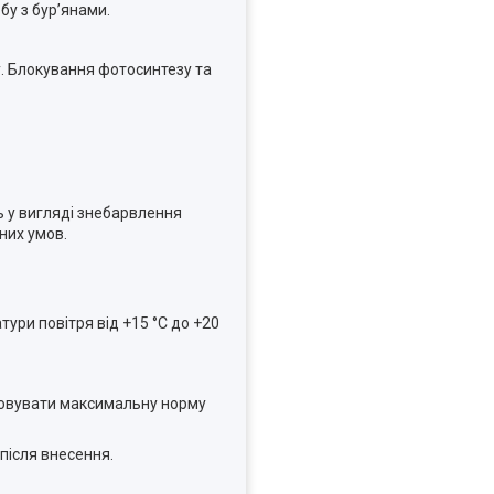
бу з бур’янами.
. Блокування фотосинтезу та
нь у вигляді знебарвлення
них умов.
ури повітря від +15 °С до +20
осовувати максимальну норму
після внесення.