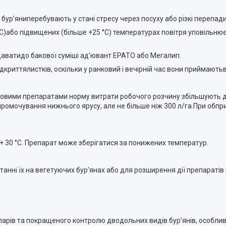
бур’яниперебувають у стані стресу через посуху або різкі перепад
або підвищених (більше +25 °C) температурах повітря уповільнюєд
аватидо бакової суміші ад’ювант ЕРАТО або Мегалип.
криттялистків, оскільки у ранковий і вечірній час вони приймают
унтовими препаратами норму витрати робочого розчину збільшують д
 промочування нижнього ярусу, але не більше ніж 300 л/га.При обп
о + 30 °C. Препарат може зберігатися за понижених температур.
анні їх на вегетуючих бур’янах або для розширення дії препаратів
 парів та покращеного контролю дводольних видів бур’янів, особли