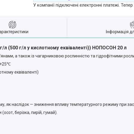
У компанії підключені електронні платежі. Тепе
арактеристики
Інформація д
 г/л (500 г/л у кислотному еквіваленті)) НОПОСОН 20 л
р'янами, а також із чагарниковою рослинністю та гідрофітними рос
…+25℃
лотному еквіваленті)
му, як наслідок — зниження впливу температурного режиму при зас
осот, берізка, пирій, гумай).