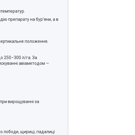
итемператур.
ію препарату на бур’яни, а в
ьвертикальне положення
.
о 250–300 л/га. За
рискуванні авіаметодом —
 при вирощуванні за
во лободи, щириці, падалиці