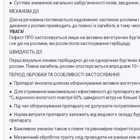
● Суттєве зниження загальної забур’яненості полів, зведення д
МЕХАНІЗМ ДІЇ:
Діюча речовина поглинається надземною частиною рослини і р
дихання у рослин призводить до повної їх загибелі, в тому числ
УВАГА!
Гефест ПРО застосовується лише на активно вегетуючих бур’
і не діє на рослини, які росли після застосування гербіциду.
ШВИДКІСТЬ ДІЇ:
Перші візуальні ознаки гербіцидної дії на однорічних бур’янах
рослин. Повна загибель рослин спостерігається впродовж 10–20
ПЕРІОД ОБРОБКИ ТА ОСОБЛИВОСТІ ЗАСТОСУВАННЯ:
● Препарат вносити шляхом обприскування активно вегетуючи
● Для отримання максимальної ефективності дії препарату внес
°С, відносної вологості повітря 60%, швидкості вітру не більше 5
● Під час обприскування препарату не допускати потрапляння 
● Норма витрати препарату залежить від видового складу бур’
препарату.
● Важливою умовою також є повне та рівномірне покриття росл
● Механічний обробіток ґрунту слід проводити не раніше ніж з