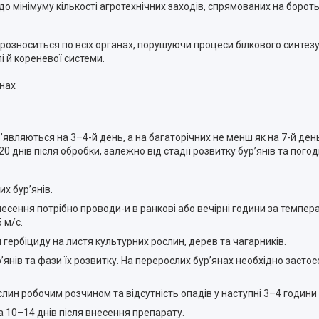
о мінімуму кількості агротехнічних заходів, спрямованих на бороть
озноситься по всіх органах, порушуючи процеси білкового синтезу
і й кореневої системи.
янах
 з’являються на 3–4-й день, а на багаторічних не менш як на 7-й де
 днів після обробки, залежно від стадії розвитку бур’янів та погод
х бур’янів.
ення потрібно проводи-и в ранкові або вечірні години за температ
 м/с.
гербіциду на листя культурних рослин, дерев та чагарників.
янів та фази їх розвитку. На перерослих бур’янах необхідно заст
ин робочим розчином та відсутність опадів у наступні 3–4 години 
а 10–14 днів після внесення препарату.