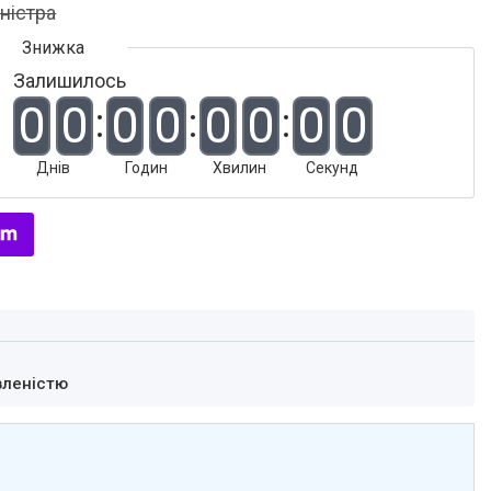
аністра
Залишилось
0
0
0
0
0
0
0
0
Днів
Годин
Хвилин
Секунд
вленістю