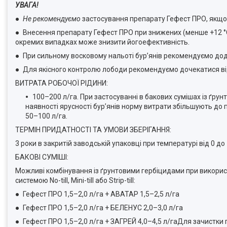
УВАГА!
●
Не рекомендуємо
застосування препарату Гефест ПРО, якщо 
● Внесення препарату Гефест ПРО при знижених (менше +12 °C)
окремих випадках може знизити йогоефективність.
● При сильному восковому нальоті бур’янів рекомендуємо дод
● Для якісного контролю лободи рекомендуємо дочекатися від
ВИТРАТА РОБОЧОЇ РІДИНИ:
100–200 л/га. При застосуванні в бакових сумішах із ґр
наявності ярусності бур’янів норму витрати збільшують до
50–100 л/га.
ТЕРМІН ПРИДАТНОСТІ ТА УМОВИ ЗБЕРІГАННЯ:
3 роки в закритій заводській упаковці при температурі від 0 д
БАКОВІ СУМІШІ:
Можливі комбінування із ґрунтовими гербіцидами при використ
системою No-till, Mini-till або Strip-till:
● Гефест ПРО 1,5–2,0 л/га + АВАТАР 1,5–2,5 л/га
● Гефест ПРО 1,5–2,0 л/га + БЕЛЕНУС 2,0–3,0 л/га
● Гефест ПРО 1,5–2,0 л/га + ЗАГРЕЙ 4,0–4,5 л/гаДля зачистки