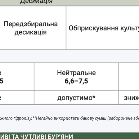
жного гідролізу;
**Негайно використати бакову суміш (заборонене збе