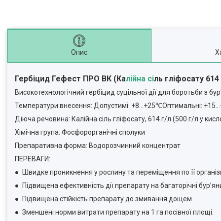
Опис
Х
Гербіцид Гефест ПРО ВК (Ка
лійна сі
ль гліфосату 614
Високотехнологічний гербіцид суцільної дії для боротьби з бу
Температури внесення: Допустимі: +8…+25℃Оптимальні: +15
Діюча речовина: Калійна сіль гліфосату, 614 г/л (500 г/л у кис
Хімічна група: Фосфорорганічні сполуки
Препаративна форма: Водорозчинний концентрат
ПЕРЕВАГИ:
● Швидке проникнення у рослину та переміщення по її організ
● Підвищена ефективність дії препарату на багаторічні бур’яни (
● Підвищена стійкість препарату до змивання дощем.
● Зменшені норми витрати препарату на 1 га посівної площі.