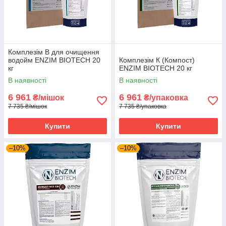
Комплезім В для очищення
водойм ENZIM BIOTECH 20
Комплезім К (Компост)
кг
ENZIM BIOTECH 20 кг
В наявності
В наявності
6 961
6 961
₴/мішок
₴/упаковка
7 735 ₴/мішок
7 735 ₴/упаковка
Купити
Купити
–10%
–10%