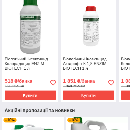
Біологічний інсектицид
Біологічний Інсектицид
Біол
Колорадоцид ENZIM
Актарофіт К 1,8 ENZIM
Кол
BIOTECH 1 л
BIOTECH 1 л
BIO
518
1 851
1 0
₴/банка
₴/банка
551 ₴/банка
1 948 ₴/банка
1 138
Купити
Купити
Акційні пропозиції та новинки
–10%
–10%