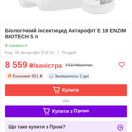
Біологічний інсектицид Актарофіт Е 18 ENZIM
BIOTECH 5 л
В наявності
Код: 36-Актарофіт E18 5л
Роздріб
8 559
₴/каністра
9 510 ₴/каністра
Економія
951 ₴
Залишилось
2 дні
Купити
або
Купити з
Що таке купити з Пром?