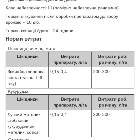
Клас небезпечності: ІІІ (помірно небезпечна речовина).
Термін очікування після обробки препаратом до збору
врожаю – 10 діб.
Термін ізоляції бджіл – 24 години.
Норми витрат
Пшениця, ячмінь, жито
Шкідники
Витрати
Витрати роб.
препарату, л/га
розчину, л/га
Звичайна зернова
0,15-0,4
200-300
совка (гусінь ІІ-ІІІ
віку)
Кукурудза
Шкідники
Витрати
Витрати роб.
препарату, л/га
розчину, л/га
Лучний метелик,
0,15-0,4
200-300
стебловий
кукурудзяний
метелик, совки
Соняшник