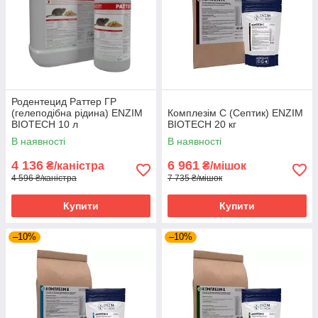
Родентецид Раттер ГР
(гелеподібна рідина) ENZIM
Комплезім С (Септик) ENZIM
BIOTECH 10 л
BIOTECH 20 кг
В наявності
В наявності
4 136
6 961
₴/каністра
₴/мішок
4 596 ₴/каністра
7 735 ₴/мішок
Купити
Купити
–10%
–10%