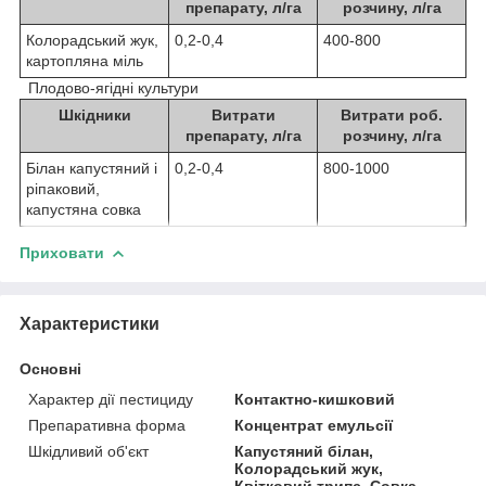
препарату, л/га
розчину, л/га
Колорадський жук,
0,2-0,4
400-800
картопляна міль
Плодово-ягідні культури
Шкідники
Витрати
Витрати роб.
препарату, л/га
розчину, л/га
Білан капустяний і
0,2-0,4
800-1000
ріпаковий,
капустяна совка
Приховати
Характеристики
Основні
Характер дії пестициду
Контактно-кишковий
Препаративна форма
Концентрат емульсії
Шкідливий об'єкт
Капустяний білан,
Колорадський жук,
Квітковий трипс, Совка,