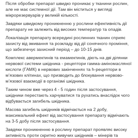
Після обробки препарат швидко проникає у тканини рослин,
але не має системної дії. Там він міститься у вигляді
мікрорезервуарів у великій кількості.
Завдяки швидкому проникненню у рослини ефективність дії
препарату не залежить від високих температур та опадів.
Локалізація препарату всередині рослинних тканин сприяє
захисту від змивання та розкладу від дії сонячного проміння,
що забезпечує захисний період – до 10-15 днів.
Комплекс авермектинів та емамектинів, діють на дві ділянки
нервової системи шкідника - рецептори гамма-аміномасляної
кислоти (ГАМК) в нервових закінченнях та h-рецептори в
м'язових клітинах, що призводить до блокування нервово-
м’язової взаємодії в організмі шкідника.
Таким чином вже через 4 - 5 годин після застосування,
шкідники перестають харчуватися та рухатись внаслідок чого
відбувається загибель шкідника.
Масова загибель шкідників відмічається на 2 добу,
максимальний ефект від застосування препарату відмічають
на 3-5 добу після застосування.
Завдяки проникненню в рослину препарат проявляє високу
активність проти скритно живучих шкідників – мінерів та