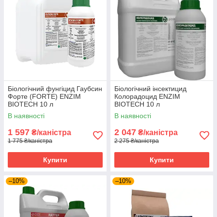
Біологічний фунгіцид Гаубсин
Біологічний інсектицид
Форте (FORTE) ENZIM
Колорадоцид ENZIM
BIOTECH 10 л
BIOTECH 10 л
В наявності
В наявності
1 597
2 047
₴/каністра
₴/каністра
1 775 ₴/каністра
2 275 ₴/каністра
Купити
Купити
–10%
–10%