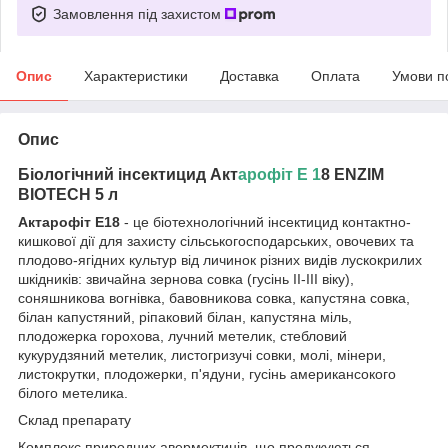
Замовлення під захистом
Опис
Характеристики
Доставка
Оплата
Умови п
Опис
Біологічний інсектицид Акт
арофіт Е 1
8 ENZIM
BIOTECH 5 л
Актарофіт Е18
- це біотехнологічний інсектицид контактно-
кишкової дії для захисту сільськогосподарських, овочевих та
плодово-ягідних культур від личинок різних видів лускокрилих
шкідників: звичайна зернова совка (гусінь ІІ-ІІІ віку),
соняшникова вогнівка, бавовникова совка, капустяна совка,
білан капустяний, ріпаковий білан, капустяна міль,
плодожерка горохова, лучний метелик, стебловий
кукурудзяний метелик, листогризучі совки, молі, мінери,
листокрутки, плодожерки, п'ядуни, гусінь американсокого
білого метелика.
Склад препарату
Комплекс природних авермектинів, що продукуються