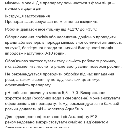
мінуючи молей. Дія препарату починається з фази яйця –
пряма овіцидна дія.
Інструкція застосування
Препарат застосовується по мірі появи шкідників.
Робочій діапазон інсектициду від +12°С до +35°С
Обприскування посівів або насаджень доцільно проводити
вранці або ввечері, в періоди мінімальної сонячної активності,
за сухої, безвітряної погоди та низької ймовірності опадів
впродовж наступних 8-10 годин.
Обов’язково застосовувати таку кількість робочого розчину,
яка забезпечить якісне та рясне змочування поверхні рослин.
Не рекомендується проводити обробку під час випадання
роси, а також в сонячну погоду, оскільки це знижує
ефективність препарату
рН робочого розчину в межах 5,5 – 7,0. Використання
жорсткої води (особливо води з свердловин) може знижувати
ефективність дії препарату. Тому, рекомендується в баковий
розчин додавати рН – коректор AquaStub
Для підвищення ефективності дії Актарофіту Е18
рекомендовано використовувати сумісно з ад’ювантом
Адюмакс в рекомендованих дозах.