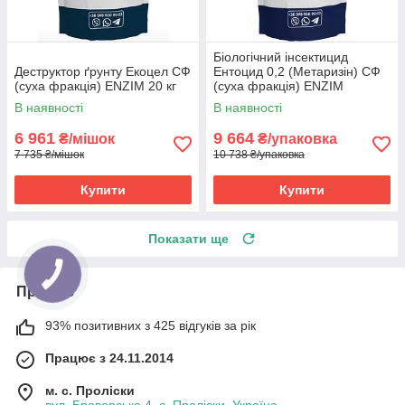
Біологічний інсектицид
Деструктор ґрунту Екоцел СФ
Ентоцид 0,2 (Метаризін) СФ
(суха фракція) ENZIM 20 кг
(суха фракція) ENZIM
BIOTECH 20 кг
В наявності
В наявності
6 961
9 664
₴/мішок
₴/упаковка
7 735 ₴/мішок
10 738 ₴/упаковка
Купити
Купити
Показати ще
Про нас
93% позитивних з 425 відгуків за рік
Працює з 24.11.2014
м. с. Проліски
вул. Броворська 4, с. Проліски, Україна