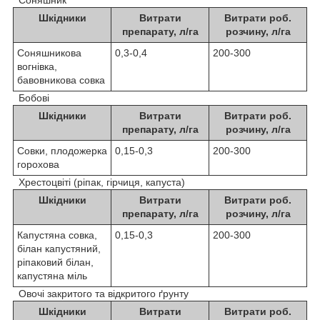
Шкідники
Витрати
Витрати роб.
препарату, л/га
розчину, л/га
Соняшникова
0,3-0,4
200-300
вогнівка,
бавовникова совка
Бобові
Шкідники
Витрати
Витрати роб.
препарату, л/га
розчину, л/га
Совки, плодожерка
0,15-0,3
200-300
горохова
Хрестоцвіті (ріпак, гірчиця, капуста)
Шкідники
Витрати
Витрати роб.
препарату, л/га
розчину, л/га
Капустяна совка,
0,15-0,3
200-300
білан капустяний,
ріпаковий білан,
капустяна міль
Овочі закритого та відкритого ґрунту
Шкідники
Витрати
Витрати роб.