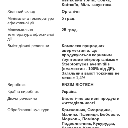
Квіткоїд, Міль капустяна
Хімічний склад
Органічні
Мінімальна температура
5 град.
ефективної дії
Максимальна
25 град.
температура ефективної
дії
Вміст діючої речовини
Комплекс природних
авермектинів, що
продукуються корисним
ґрунтовим мікроорганізмом
Streptomyces avermitilis
(емамектин - 100% від ДР).
Загальний вміст токсинів не
менше 1,4%
Виробник
ENZIM BIOTECH
Країна виробник
Україна
Діюча речовина
Біологічно активні продукти
життєдіяльності
Оброблювані культури.
Крыжовник, Смородина,
Малина, Пшениця, Бобовые,
Морковь, Помідор,
Подсолнечник, Кукурудза,
Картопля, Капуста