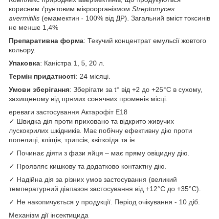
корисним ґрунтовим мікроорганізмом
Streptomyces
avermitilis
(емамектин - 100% від ДР). Загальний вміст токсинів
не менше 1,4%
Препаративна форма
: Текучий концентрат емульсії жовтого
кольору.
Упаковка
: Каністра 1, 5, 20 л.
Термін придатності
: 24 місяці.
Умови зберігання
: Зберігати за t° від +2 до +25°С в сухому,
захищеному від прямих сонячних променів місці.
ереваги застосування Актарофіт Е18
✓ Швидка дія проти приховано та відкрито живучих
лускокрилих шкідників. Має побічну ефективну дію проти
попелиці, кліщів, трипсів, квіткоїда та ін.
✓ Починає діяти з фази яйця – має пряму овіцидну дію.
✓ Проявляє кишкову та додатково контактну дію.
✓ Надійна дія за різних умов застосування (великий
температурний діапазон застосування від +12°С до +35°С).
✓ Не накопичується у продукції. Період очікування - 10 діб.
Механізм дії інсектицида