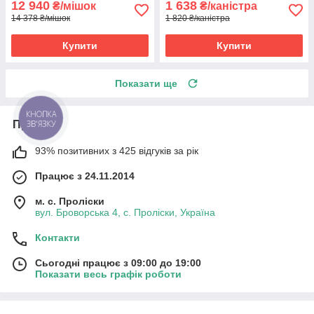
12 940
1 638
₴/мішок
₴/каністра
14 378 ₴/мішок
1 820 ₴/каністра
Купити
Купити
Показати ще
КНОПКА
Про нас
ЗВ'ЯЗКУ
93% позитивних з 425 відгуків за рік
Працює з 24.11.2014
м. с. Проліски
вул. Броворська 4, с. Проліски, Україна
Контакти
Сьогодні працює з 09:00 до 19:00
Показати весь графік роботи