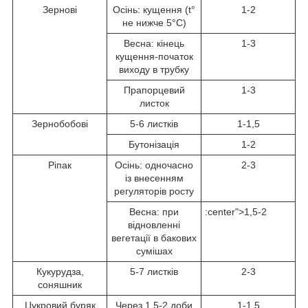
Зернові
Осінь: кущення (t°
1-2
не нижче 5°С)
Весна: кінець
1-3
кущення-початок
виходу в трубку
Прапорцевий
1-3
листок
Зернобобові
5-6 листків
1-1,5
Бутонізація
1-2
Ріпак
Осінь: одночасно
2-3
із внесенням
регуляторів росту
Весна: при
:center">1,5-2
відновленні
вегетації в бакових
сумішах
Кукурудза,
5-7 листків
2-3
соняшник
Цукровий буряк
Через 1,5-2 доби
1-1,5