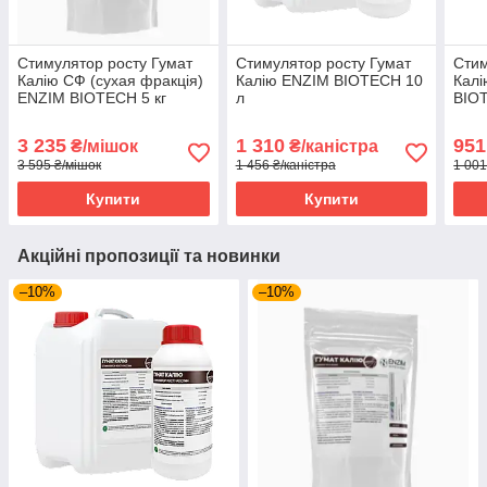
Стимулятор росту Гумат
Стимулятор росту Гумат
Стим
Калію СФ (сухая фракція)
Калію ENZIM BIOTECH 10
Калі
ENZIM BIOTECH 5 кг
л
BIO
3 235
1 310
951
₴/мішок
₴/каністра
3 595 ₴/мішок
1 456 ₴/каністра
1 001
Купити
Купити
Акційні пропозиції та новинки
–10%
–10%