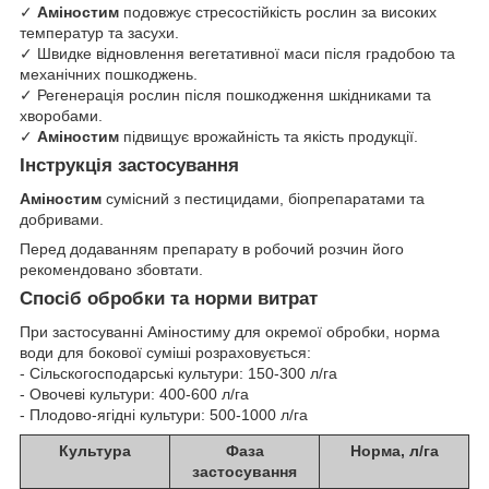
✓
Аміностим
подовжує стресостійкість рослин за високих
температур та засухи.
✓ Швидке відновлення вегетативної маси після градобою та
механічних пошкоджень.
✓ Регенерація рослин після пошкодження шкідниками та
хворобами.
✓
Аміностим
підвищує врожайність та якість продукції.
Інструкція застосування
Аміностим
сумісний з пестицидами, біопрепаратами та
добривами.
Перед додаванням препарату в робочий розчин його
рекомендовано збовтати.
Спосіб обробки та норми витрат
При застосуванні Аміностиму для окремої обробки, норма
води для бокової суміші розраховується:
- Cільскогосподарські культури: 150-300 л/га
- Овочеві культури: 400-600 л/га
- Плодово-ягідні культури: 500-1000 л/га
Культура
Фаза
Норма, л/га
застосування