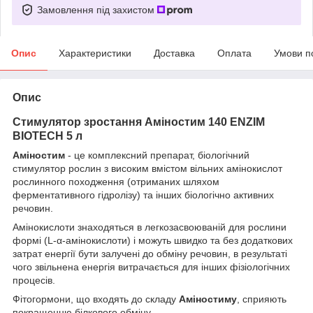
Замовлення під захистом
Опис
Характеристики
Доставка
Оплата
Умови п
Опис
Стимулятор зростання Аміностим 140 ENZIM
BIOTECH 5 л
Аміностим
- це комплексний препарат, біологічний
стимулятор рослин з високим вмістом вільних амінокислот
рослинного походження (отриманих шляхом
ферментативного гідролізу) та інших біологічно активних
речовин.
Амінокислоти знаходяться в легкозасвоюваній для рослини
формі (L-α-амінокислоти) і можуть швидко та без додаткових
затрат енергії бути залучені до обміну речовин, в результаті
чого звільнена енергія витрачається для інших фізіологічних
процесів.
Фітогормони, що входять до складу
Аміностиму
, сприяють
покращенню білкового обміну.