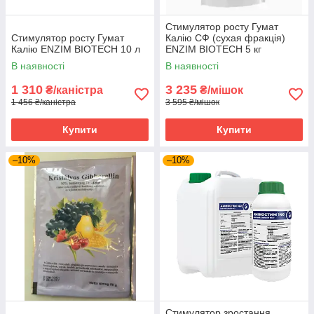
Стимулятор росту Гумат
Стимулятор росту Гумат
Калію СФ (сухая фракція)
Калію ENZIM BIOTECH 10 л
ENZIM BIOTECH 5 кг
В наявності
В наявності
1 310
3 235
₴/каністра
₴/мішок
1 456 ₴/каністра
3 595 ₴/мішок
Купити
Купити
–10%
–10%
Стимулятор зростання