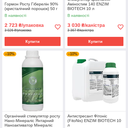
Гормон Росту Гіберелін 90%
Аміностим 140 ENZIM
(кристалічний порошок) 50 г
BIOTECH 10 л
В наявності
В наявності
2 723
3 030
₴/упаковка
₴/каністра
3 026 ₴/упаковка
3 367 ₴/каністра
Купити
Купити
–10%
–10%
Органічний стимулятор росту
Антистресант Фітоніс
Нано-Мінераліс Янтарний
(FitoNis) ENZIM BIOTECH 10
Наноактиватор Мінераліс
л