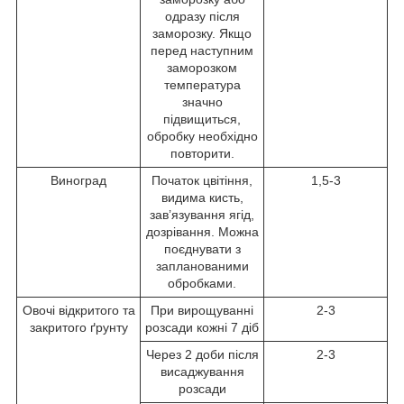
одразу після
заморозку. Якщо
перед наступним
заморозком
температура
значно
підвищиться,
обробку необхідно
повторити.
Виноград
Початок цвітіння,
1,5-3
видима кисть,
зав’язування ягід,
дозрівання. Можна
поєднувати з
запланованими
обробками.
Овочі відкритого та
При вирощуванні
2-3
закритого ґрунту
розсади кожні 7 діб
Через 2 доби після
2-3
висаджування
розсади