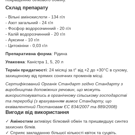
Склад препарату
- Вільні амінокислоти - 134 г/л
- Азот загальний - 24 г/л
- Фосфор водорозчинний - 20 г/л
- Калій водорозчинний - 20 г/л
- Ауксини - 10 г/л
- Цитокініни - 0,03 г/л
Препаративна форма
: Рідина
Упаковка
: Каністра 1, 5, 20 л
Термін придатності
: 24 місяці за t° від +2 до +30°С в сухому,
захищеному від прямих сонячних променів місці.
Сертифікований Органік Стандарт згідно Стандарту з
виробництва допоміжних речовин, що можуть
використовуватись в органічному сільському господарстві
та переробці (з врахуванням вимог Стандарту, що
еквівалентний Постановам ЄС 834/2007 та 889/2008)
Вигоди від використання
✓
Аміностим
активізує білковий обмін та пришвидшує синтез
захисних білків.
✓ Сприяє закладанню більшої кількості квіток та суцвіть.