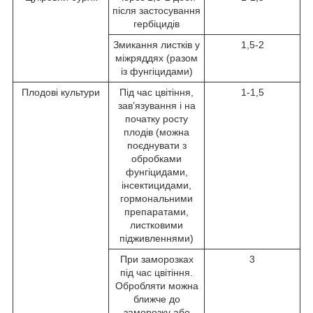
після застосування
гербіцидів
Змикання листків у
1,5-2
міжряддях (разом
із фунгіцидами)
Плодові культури
Під час цвітіння,
1-1,5
зав’язування і на
початку росту
плодів (можна
поєднувати з
обробками
фунгіцидами,
інсектицидами,
гормональними
препаратами,
листковими
підживленнями)
При заморозках
3
під час цвітіння.
Обробляти можна
ближче до
заморозку або