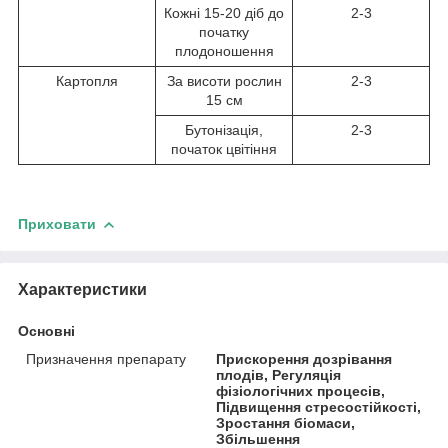
Кожні 15-20 діб до
2-3
початку
плодоношення
Картопля
За висоти рослин
2-3
15 см
Бутонізація,
2-3
початок цвітіння
Приховати
Характеристики
Основні
Призначення препарату
Прискорення дозрівання
плодів, Регуляція
фізіологічних процесів,
Підвищення стресостійкості,
Зростання біомаси,
Збільшення