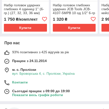
Набір головок ударних
Набір головок глибоких
Набі
глибоких 4 одиниці 1'' (6-
ударних JCB Tools JCB-
глиб
гр.) (27, 32, 33, 36 мм)
4107-5MPB 10 од 1/2" 6-гр
кейс
JCB Tools JCB-8041-5MPB
гр.)
1 750
1 320
2 9
₴/комплект
₴
JCB
Купити
Купити
Про нас
93% позитивних з 425 відгуків за рік
Працює з 24.11.2014
м. с. Проліски
вул. Броворська 4, с. Проліски, Україна
Контакти
Сьогодні працює з 09:00 до 19:00
Показати весь графік роботи