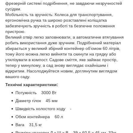
фрезерній системі подрібнення, не завдаючи незручностей
сусідам.
Мобільність та зручність: Колеса для транспортування,
ергономічна ручка та широко розставлені коліщатка
забезпечують зручність в роботі та безпечне положення
пристрою.
Великий отвір легко заповнювати, а автоматичне втягування
робить використання дуже зручним. Подрібнений матеріал
збирається у великий збірний контейнер об’ємом 60 літрів,
тому його можна легко вийняти та скинути на грядку або
утилізувати в компост. Садове сміття, яке займає простір,
тепер у минулому, а сад знову виглядає охайнішим і
відкритим. Насолоджуйтеся новим, доглянутим виглядом
вашого саду.
Технічні характеристики:
Потужність 3000 Вт
Діаметр гілок 45 мм
Швидкість холостого ходу -
Обєм контейнера 60 л
Вага 31,5 кг
Розміри упаковки Д x Ш x В 39 x 60,5 x 45 см, 33кг