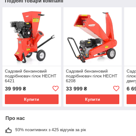
Подібні товари компанії
Садовий бензиновий
Садовий бензиновий
Садо
подрібнювач гілок HECHT
подрібнювач гілок HECHT
гіло
6421
6208
двиг
стал
39 999
33 999
6 6
₴
₴
40 
Купити
Купити
Про нас
93% позитивних з 425 відгуків за рік