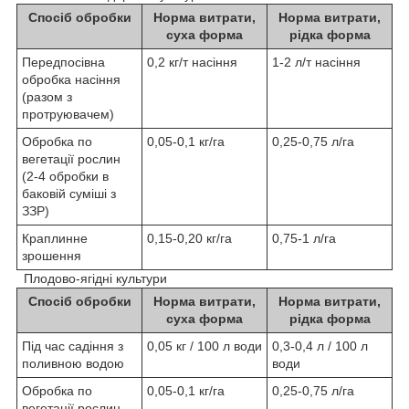
Спосіб обробки
Норма витрати,
Норма витрати,
суха форма
рідка форма
Передпосівна
0,2 кг/т насіння
1-2 л/т насіння
обробка насіння
(разом з
протруювачем)
Обробка по
0,05-0,1 кг/га
0,25-0,75 л/га
вегетації рослин
(2-4 обробки в
баковій суміші з
ЗЗР)
Краплинне
0,15-0,20 кг/га
0,75-1 л/га
зрошення
Плодово-ягідні культури
Спосіб обробки
Норма витрати,
Норма витрати,
суха форма
рідка форма
Під час садіння з
0,05 кг / 100 л води
0,3-0,4 л / 100 л
поливною водою
води
Обробка по
0,05-0,1 кг/га
0,25-0,75 л/га
вегетації рослин