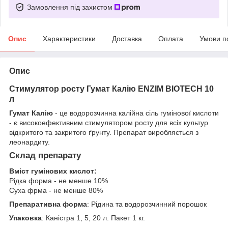
Замовлення під захистом
Опис
Характеристики
Доставка
Оплата
Умови п
Опис
Стимулятор росту Гумат Калію ENZIM BIOTECH 10
л
Гумат Калію
- це водорозчинна калійна сіль гумінової кислоти
- є високоефективним стимулятором росту для всіх культур
відкритого та закритого ґрунту. Препарат виробляється з
леонардиту.
Склад препарату
Вміст гумінових кислот:
Рідка форма - не менше 10%
Суха фрма - не менше 80%
Препаративна форма
: Рідина та водорозчинний порошок
Упаковка
: Каністра 1, 5, 20 л. Пакет 1 кг.