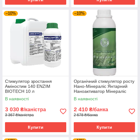
–10%
–10%
Стимулятор зростання
Органічний стимулятор росту
Аміностим 140 ENZIM
Нано-Мінераліс Янтарний
BIOTECH 10 л
Наноактиватор Мінераліс
Україна 1 л
В наявності
В наявності
3 030
2 410
₴/каністра
₴/банка
3 367 ₴/каністра
2 678 ₴/банка
Купити
Купити