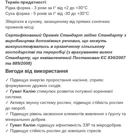
Термін придатності
:
Рідка форма - 3 роки за t° від +2 до +30°С
Суха форма - 5 років за t° від -30 до +30°С
Зберігати в сухому, захищеному від прямих сонячних
променів місці.
Сертифікований Органік Стандарт згідно Стандарту з
виробництва допоміжних речовин, що можуть
використовуватись в органічному сільському
господарстві та переробці (з врахуванням вимог
Стандарту, що еквівалентний Постановам ЄС 834/2007
та 889/2008)
Вигоди від використання
✓ Підвищує енергію проростання насіння, сприяє
формуванню дружніх сходів.
✓
Гумат Калію
стимулює розвиток потужної кореневої
системи.
✓ Активує імунну систему рослин, підвищує стійкість рослин
до хвороб.
✓ Підвищує рівень засвоєння елементів живлення з ґрунту та
мінеральних добрив.
✓
Гумат Калію
підвищує ефективність ЗЗР та мікродобрив.
✓ Підвищує стійкість рослин до зовнішніх стресів.