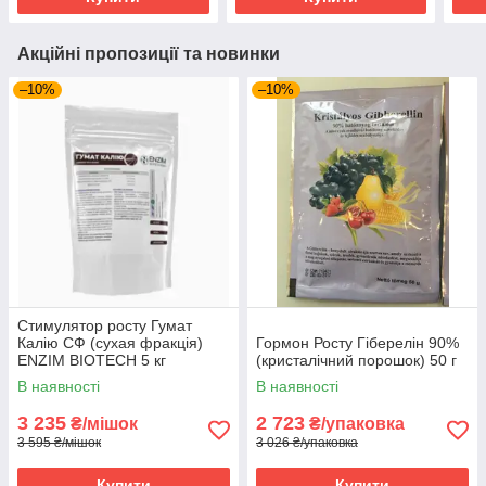
Акційні пропозиції та новинки
–10%
–10%
Стимулятор росту Гумат
Калію СФ (сухая фракція)
Гормон Росту Гіберелін 90%
ENZIM BIOTECH 5 кг
(кристалічний порошок) 50 г
В наявності
В наявності
3 235
2 723
₴/мішок
₴/упаковка
3 595 ₴/мішок
3 026 ₴/упаковка
Купити
Купити