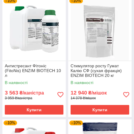
–10%
–10%
Антистресант Фітоніс
Стимулятор росту Гумат
(FitoNis) ENZIM BIOTECH 10
Калію СФ (сухая фракція)
л
ENZIM BIOTECH 20 кг
В наявності
В наявності
3 563
12 940
₴/каністра
₴/мішок
3 959 ₴/каністра
14 378 ₴/мішок
Купити
Купити
–10%
–10%