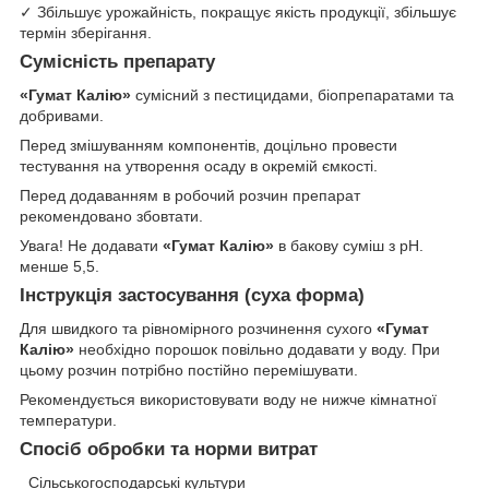
✓ Збільшує урожайність, покращує якість продукції, збільшує
термін зберігання.
Сумісність препарату
«Гумат Калію»
сумісний з пестицидами, біопрепаратами та
добривами.
Перед змішуванням компонентів, доцільно провести
тестування на утворення осаду в окремій ємкості.
Перед додаванням в робочий розчин препарат
рекомендовано збовтати.
Увага! Не додавати
«Гумат Калію»
в бакову суміш з pH.
менше 5,5.
Інструкція застосування (суха форма)
Для швидкого та рівномірного розчинення сухого
«Гумат
Калію»
необхідно порошок повільно додавати у воду. При
цьому розчин потрібно постійно перемішувати.
Рекомендується використовувати воду не нижче кімнатної
температури.
Спосіб обробки та норми витрат
Сільськогосподарські культури