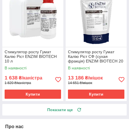
Стимулятор росту Гумат
Стимулятор росту Гумат
Калію Ріст ENZIM BIOTECH
Калію Ріст СФ (сухая
10 л
фракція) ENZIM BIOTECH 20
кг
В наявності
В наявності
1 638
13 186
₴/каністра
₴/мішок
1 820 ₴/каністра
14 651 ₴/мішок
Купити
Купити
Показати ще
Про нас