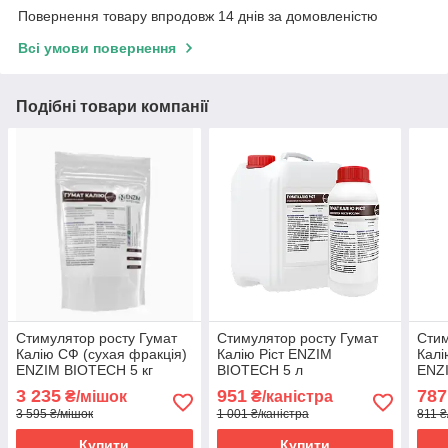
Повернення товару впродовж 14 днів за домовленістю
Всі умови повернення
Подібні товари компанії
Стимулятор росту Гумат
Стимулятор росту Гумат
Стим
Калію СФ (сухая фракція)
Калію Ріст ENZIM
Калі
ENZIM BIOTECH 5 кг
BIOTECH 5 л
ENZI
3 235
951
787
₴/мішок
₴/каністра
3 595 ₴/мішок
1 001 ₴/каністра
811 ₴
Купити
Купити