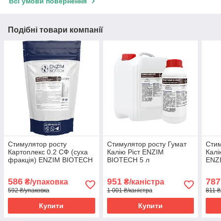
Всі умови повернення
Подібні товари компанії
Стимулятор росту
Стимулятор росту Гумат
Стим
Картоплекс 0.2 СФ (суха
Калію Ріст ENZIM
Калі
фракція) ENZIM BIOTECH
BIOTECH 5 л
ENZI
1 кг
586
951
787
₴/упаковка
₴/каністра
592 ₴/упаковка
1 001 ₴/каністра
811 ₴
Купити
Купити