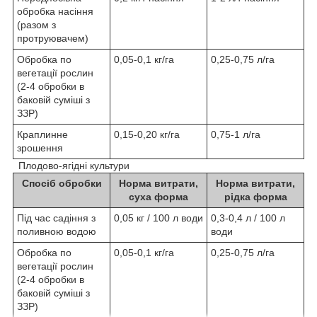
обробка насіння
(разом з
протруювачем)
Обробка по
0,05-0,1 кг/га
0,25-0,75 л/га
вегетації рослин
(2-4 обробки в
баковій суміші з
ЗЗР)
Краплинне
0,15-0,20 кг/га
0,75-1 л/га
зрошення
Плодово-ягідні культури
Спосіб обробки
Норма витрати,
Норма витрати,
суха форма
рідка форма
Під час садіння з
0,05 кг / 100 л води
0,3-0,4 л / 100 л
поливною водою
води
Обробка по
0,05-0,1 кг/га
0,25-0,75 л/га
вегетації рослин
(2-4 обробки в
баковій суміші з
ЗЗР)