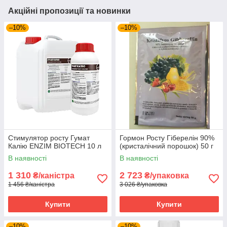
Акційні пропозиції та новинки
–10%
–10%
Стимулятор росту Гумат
Гормон Росту Гіберелін 90%
Калію ENZIM BIOTECH 10 л
(кристалічний порошок) 50 г
В наявності
В наявності
1 310
2 723
₴/каністра
₴/упаковка
1 456 ₴/каністра
3 026 ₴/упаковка
Купити
Купити
–10%
–10%