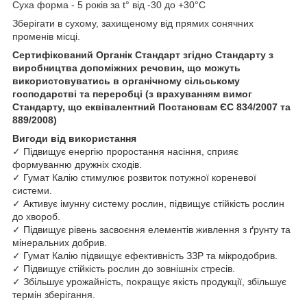
Суха форма - 5 років за t° від -30 до +30°С
Зберігати в сухому, захищеному від прямих сонячних
променів місці.
Сертифікований Органік Стандарт згідно Стандарту з
виробництва допоміжних речовин, що можуть
використовуватись в органічному сільському
господарстві та переробці (з врахуванням вимог
Стандарту, що еквівалентний Постановам ЄС 834/2007 та
889/2008)
Вигоди від використання
✓ Підвищує енергію проростання насіння, сприяє
формуванню дружніх сходів.
✓ Гумат Калію стимулює розвиток потужної кореневої
системи.
✓ Активує імунну систему рослин, підвищує стійкість рослин
до хвороб.
✓ Підвищує рівень засвоєння елементів живлення з ґрунту та
мінеральних добрив.
✓ Гумат Калію підвищує ефективність ЗЗР та мікродобрив.
✓ Підвищує стійкість рослин до зовнішніх стресів.
✓ Збільшує урожайність, покращує якість продукції, збільшує
термін зберігання.