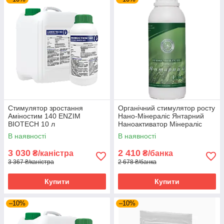
Стимулятор зростання
Органічний стимулятор росту
Аміностим 140 ENZIM
Нано-Мінераліс Янтарний
BIOTECH 10 л
Наноактиватор Мінераліс
Україна 1 л
В наявності
В наявності
3 030
2 410
₴/каністра
₴/банка
3 367 ₴/каністра
2 678 ₴/банка
Купити
Купити
–10%
–10%