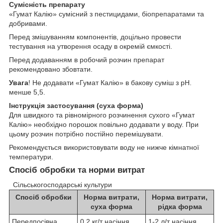
Сумісність препарату
«Гумат Калію» сумісний з пестицидами, біопрепаратами та
добривами.
Перед змішуванням компонентів, доцільно провести
тестування на утворення осаду в окремій ємкості.
Перед додаванням в робочий розчин препарат
рекомендовано збовтати.
Увага
! Не додавати «Гумат Калію» в бакову суміш з pH.
менше 5,5.
Інструкція застосування (суха форма)
Для швидкого та рівномірного розчинення сухого «Гумат
Калію» необхідно порошок повільно додавати у воду. При
цьому розчин потрібно постійно перемішувати.
Рекомендується використовувати воду не нижче кімнатної
температури.
Спосіб обробки та норми витрат
Сільськогосподарські культури
Спосіб обробки
Норма витрати,
Норма витрати,
суха форма
рідка форма
Передпосівна
0,2 кг/т насіння
1-2 л/т насіння