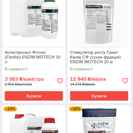
Антистресант Фітоніс
Стимулятор росту Гумат
(FitoNis) ENZIM BIOTECH 10
Калію СФ (сухая фракція)
л
ENZIM BIOTECH 20 кг
В наявності
В наявності
3 563
12 940
₴/каністра
₴/мішок
3 959 ₴/каністра
14 378 ₴/мішок
Купити
Купити
–10%
–10%