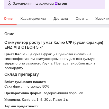
Замовлення під захистом
Опис
Характеристики
Доставка
Оплата
Умови п
Опис
Стимулятор росту Гумат Калію СФ (сухая фракція)
ENZIM BIOTECH 5 кг
Гумат Калію
- це сухая фракция гумінової кислоти - є
високоефективним стимулятором росту для всіх культур
відкритого та закритого ґрунту. Препарат виробляється з
леонардиту.
Склад препарату
Вміст гумінових кислот:
Суха фрма - не менше 80%
Препаративна форма
: водорозчинний порошок
Упаковка
: Каністра 1, 5, 20 л. Пакет 1 кг.
Термін придатності
: