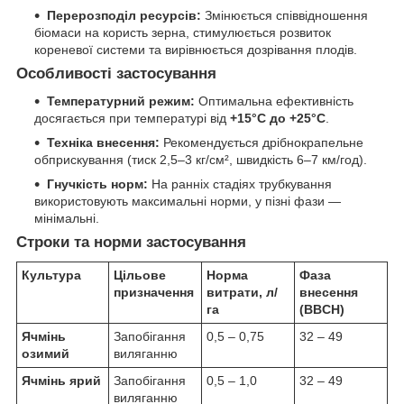
Перерозподіл ресурсів:
Змінюється співвідношення
біомаси на користь зерна, стимулюється розвиток
кореневої системи та вирівнюється дозрівання плодів.
Особливості застосування
Температурний режим:
Оптимальна ефективність
досягається при температурі від
+15°C до +25°C
.
Техніка внесення:
Рекомендується дрібнокрапельне
обприскування (тиск 2,5–3 кг/см², швидкість 6–7 км/год).
Гнучкість норм:
На ранніх стадіях трубкування
використовують максимальні норми, у пізні фази —
мінімальні.
Строки та норми застосування
Культура
Цільове
Норма
Фаза
призначення
витрати, л/
внесення
га
(BBCH)
Ячмінь
Запобігання
0,5 – 0,75
32 – 49
озимий
виляганню
Ячмінь ярий
Запобігання
0,5 – 1,0
32 – 49
виляганню