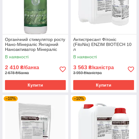
Органічний стимулятор росту
Антистресант Фітоніс
Нано-Мінераліс Янтарний
(FitoNis) ENZIM BIOTECH 10
Наноактиватор Мінераліс
л
Україна 1 л
В наявності
В наявності
2 410
3 563
₴/банка
₴/каністра
2 678 ₴/банка
3 959 ₴/каністра
Купити
Купити
–10%
–10%