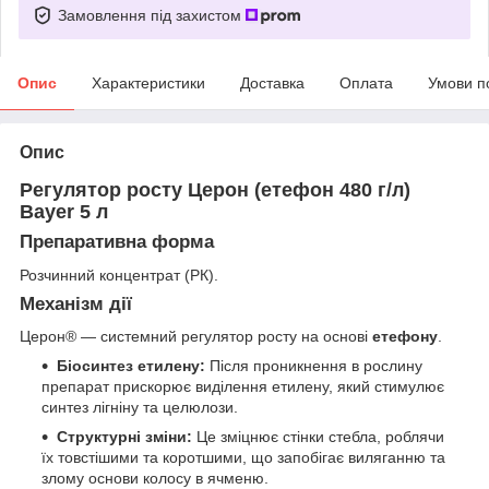
Замовлення під захистом
Опис
Характеристики
Доставка
Оплата
Умови п
Опис
Регулятор росту Церон (етефон 480 г/л)
Bayer 5 л
Препаративна форма
Розчинний концентрат (РК).
Механізм дії
Церон® — системний регулятор росту на основі
етефону
.
Біосинтез етилену:
Після проникнення в рослину
препарат прискорює виділення етилену, який стимулює
синтез лігніну та целюлози.
Структурні зміни:
Це зміцнює стінки стебла, роблячи
їх товстішими та коротшими, що запобігає виляганню та
злому основи колосу в ячменю.