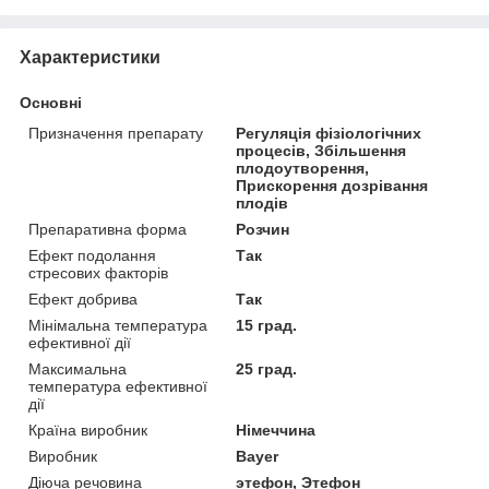
Характеристики
Основні
Призначення препарату
Регуляція фізіологічних
процесів, Збільшення
плодоутворення,
Прискорення дозрівання
плодів
Препаративна форма
Розчин
Ефект подолання
Так
стресових факторів
Ефект добрива
Так
Мінімальна температура
15 град.
ефективної дії
Максимальна
25 град.
температура ефективної
дії
Країна виробник
Німеччина
Виробник
Bayer
Діюча речовина
этефон, Этефон