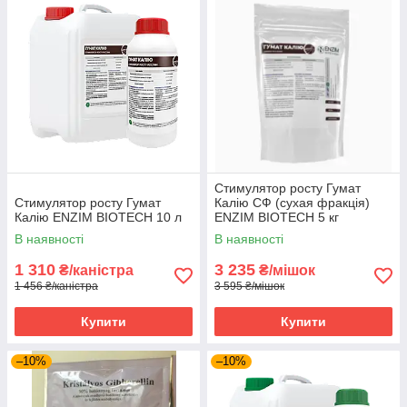
Стимулятор росту Гумат
Стимулятор росту Гумат
Калію СФ (сухая фракція)
Калію ENZIM BIOTECH 10 л
ENZIM BIOTECH 5 кг
В наявності
В наявності
1 310
3 235
₴/каністра
₴/мішок
1 456 ₴/каністра
3 595 ₴/мішок
Купити
Купити
–10%
–10%