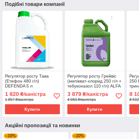
Подібні товари компанії
Регулятор росту Тава
Регулятор росту Грейвіс
Регу
(Етефон 480 г/л)
(мепікват-хлорид 250 г/л +
250 
DEFENDA 5 л
тебуконазол 110 г/л) ALFA
трин
Smart Agro 5 л
етил
1 820
3 879
8 1
₴/каністра
₴/каністра
Syng
1 857 ₴/каністра
4 083 ₴/каністра
8 532
Купити
Купити
Акційні пропозиції та новинки
–10%
–10%