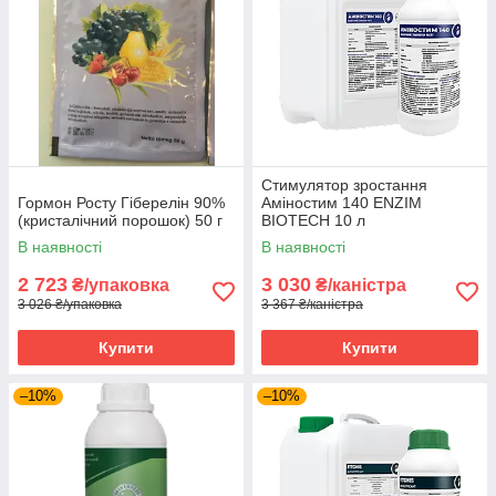
Стимулятор зростання
Гормон Росту Гіберелін 90%
Аміностим 140 ENZIM
(кристалічний порошок) 50 г
BIOTECH 10 л
В наявності
В наявності
2 723
3 030
₴/упаковка
₴/каністра
3 026 ₴/упаковка
3 367 ₴/каністра
Купити
Купити
–10%
–10%