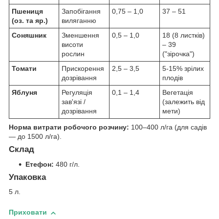
Пшениця
Запобігання
0,75 – 1,0
37 – 51
(оз. та яр.)
виляганню
Соняшник
Зменшення
0,5 – 1,0
18 (8 листків)
висоти
– 39
рослин
("зірочка")
Томати
Прискорення
2,5 – 3,5
5-15% зрілих
дозрівання
плодів
Яблуня
Регуляція
0,1 – 1,4
Вегетація
зав'язі /
(залежить від
дозрівання
мети)
Норма витрати робочого розчину:
100–400 л/га (для садів
— до 1500 л/га).
Склад
Етефон:
480 г/л.
Упаковка
5 л.
Приховати