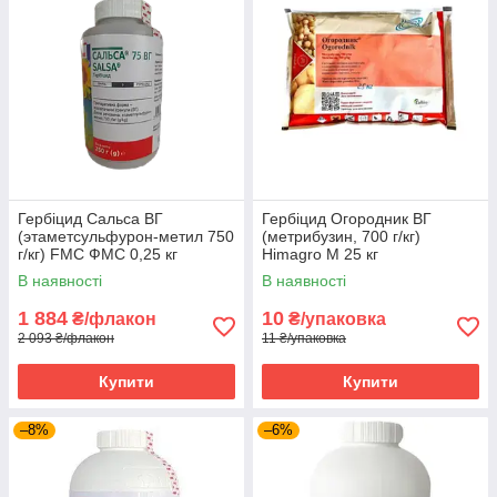
Гербіцид Сальса ВГ
Гербіцид Огородник ВГ
(этаметсульфурон-метил 750
(метрибузин, 700 г/кг)
г/кг) FMC ФМС 0,25 кг
Himagro M 25 кг
В наявності
В наявності
1 884
10
₴/флакон
₴/упаковка
2 093 ₴/флакон
11 ₴/упаковка
Купити
Купити
–8%
–6%