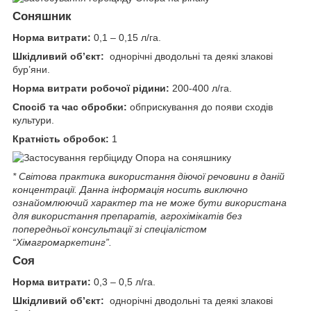
Соняшник
Норма витрати:
0,1 – 0,15 л/га.
Шкідливий об’єкт:
однорічні дводольні та деякі злакові
бур’яни.
Норма витрати робочої рідини:
200-400 л/га.
Спосіб та час обробки:
обприскування до появи сходів
культури.
Кратність обробок:
1
* Світова практика використання діючої речовини в даній
концентрації. Данна iнформацiя носить виключно
ознайомлюючий характер та не може бути використана
для використання препаратiв, агрохiмiкатiв без
попередньої консультації зі спеціалістом
“Хімагромаркетинг”.
Соя
Норма витрати:
0,3 – 0,5 л/га.
Шкідливий об’єкт:
однорічні дводольні та деякі злакові