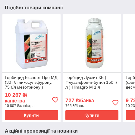
Подібні товари компанії
Гербицид Експерт Про МД
Гербіцид Луазит КЕ (
Герб
(30 г/л никосульфурону,
Флуазифоп-п-бутил 150 г/
(фен
75 г/л мезотриону )
л ) Himagro M 1 л
десм
Himagro M 20 л
етоф
10 267
₴/
Hima
727
9 7
₴/банка
каністра
10 807 ₴/каністра
765 ₴/банка
10 23
Купити
Купити
Акційні пропозиції та новинки