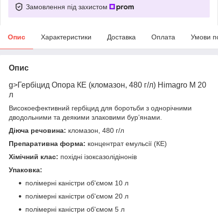
Замовлення під захистом
Опис
Характеристики
Доставка
Оплата
Умови п
Опис
g>Гербіцид Опора КЕ (кломазон, 480 г/л) Himagro M 20
л
Високоефективний гербіцид для боротьби з однорічними
дводольними та деякими злаковими бур’янами.
Діюча речовина:
кломазон, 480 г/л
Препаративна форма:
концентрат емульсії (КЕ)
Хімічний клас:
похідні ізоксазолідінонів
Упаковка:
полімерні каністри об'ємом 10 л
полімерні каністри об'ємом 20 л
полімерні каністри об'ємом 5 л