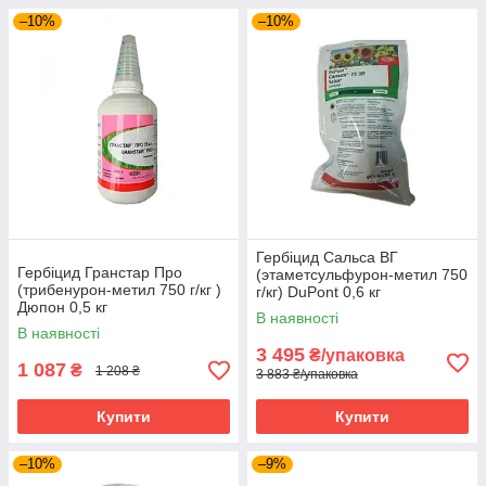
–10%
–10%
Гербіцид Сальса ВГ
Гербіцид Гранстар Про
(этаметсульфурон-метил 750
(трибенурон-метил 750 г/кг )
г/кг) DuPont 0,6 кг
Дюпон 0,5 кг
В наявності
В наявності
3 495
₴/упаковка
1 087
₴
1 208 ₴
3 883 ₴/упаковка
Купити
Купити
–10%
–9%