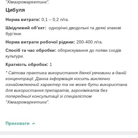
“Хімагромаркетинг”.
Цибуля
Норма витрати:
0,1 – 0,2 л/га.
Шкідливий об’єкт:
однорічні дводольні та деякі злакові
бур’яни.
Норма витрати робочої рідини:
200-400 л/га.
Спосіб та час обробки:
обприскування до появи сходів
культури.
Кратність обробок:
1
* Світова практика використання діючої речовини в даній
концентрації. Данна iнформацiя носить виключно
ознайомлюючий характер та не може бути використана
для використання препаратiв, агрохiмiкатiв без
попередньої консультації зі спеціалістом
“Хімагромаркетинг”.
Приховати