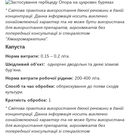
* Світова практика використання діючої речовини в даній
концентрації. Данна iнформацiя носить виключно
ознайомлюючий характер та не може бути використана
для використання препаратiв, агрохiмiкатiв без
попередньої консультації зі спеціалістом
“Хімагромаркетинг”.
Капуста
Норма витрати:
0,15 – 0,2 л/га.
Шкідливий об’єкт:
однорічні дводольні та деякі злакові
бур’яни.
Норма витрати робочої рідини:
200-400 л/га.
Спосіб та час обробки:
обприскування до появи сходів
культури.
Кратність обробок:
1
* Світова практика використання діючої речовини в даній
концентрації. Данна iнформацiя носить виключно
ознайомлюючий характер та не може бути використана
для використання препаратiв, агрохiмiкатiв без
попередньої консультації зі спеціалістом