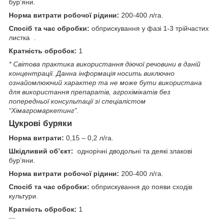
бур’яни.
Норма витрати робочої рідини:
200-400 л/га.
Спосіб та час обробки:
обприскування у фазі 1-3 трійчастих
листка .
Кратність обробок:
1
* Світова практика використання діючої речовини в даній
концентрації. Данна iнформацiя носить виключно
ознайомлюючий характер та не може бути використана
для використання препаратiв, агрохiмiкатiв без
попередньої консультації зі спеціалістом
“Хімагромаркетинг”.
Цукрові буряки
Норма витрати:
0,15 – 0,2 л/га.
Шкідливий об’єкт:
однорічні дводольні та деякі злакові
бур’яни.
Норма витрати робочої рідини:
200-400 л/га.
Спосіб та час обробки:
обприскування до появи сходів
культури.
Кратність обробок:
1