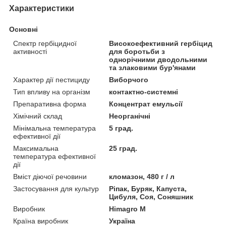
Характеристики
Основні
Спектр гербіцидної
Високоефективний гербіцид
активності
для боротьби з
однорічними дводольними
та злаковими бур'янами
Характер дії пестициду
Виборчого
Тип впливу на організм
контактно-системні
Препаративна форма
Концентрат емульсії
Хімічний склад
Неорганічні
Мінімальна температура
5 град.
ефективної дії
Максимальна
25 град.
температура ефективної
дії
Вміст діючої речовини
кломазон, 480 г / л
Застосування для культур
Ріпак, Буряк, Капуста,
Цибуля, Соя, Соняшник
Виробник
Himagro M
Країна виробник
Україна