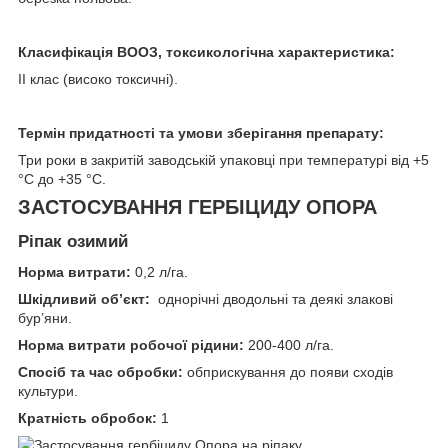
Класифікація ВООЗ, токсикологічна характеристика:
ІІ клас (високо токсичні).
Термін придатності та умови зберігання препарату:
Три роки в закритій заводській упаковці при температурі від +5
°С до +35 °С.
ЗАСТОСУВАННЯ ГЕРБІЦИДУ ОПОРА
Ріпак озимий
Норма витрати:
0,2 л/га.
Шкідливий об’єкт:
однорічні дводольні та деякі злакові
бур’яни.
Норма витрати робочої рідини:
200-400 л/га.
Спосіб та час обробки:
обприскування до появи сходів
культури.
Кратність обробок:
1