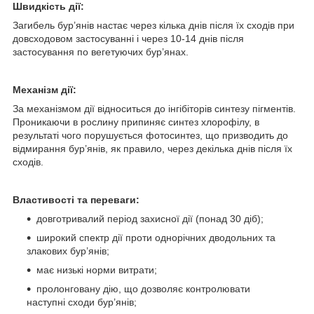
Швидкість дії:
Загибель бур’янів настає через кілька днів після їх сходів при
довсходовом застосуванні і через 10-14 днів після
застосування по вегетуючих бур’янах.
Механізм дії:
За механізмом дії відноситься до інгібіторів синтезу пігментів.
Проникаючи в рослину припиняє синтез хлорофілу, в
результаті чого порушується фотосинтез, що призводить до
відмирання бур’янів, як правило, через декілька днів після їх
сходів.
Властивості та переваги:
довготривалий період захисної дії (понад 30 діб);
широкий спектр дії проти однорічних дводольних та
злакових бур’янів;
має низькі норми витрати;
пролонговану дію, що дозволяє контролювати
наступні сходи бур’янів;