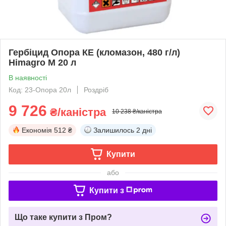
Гербіцид Опора КЕ (кломазон, 480 г/л)
Himagro M 20 л
В наявності
Код: 23-Опора 20л
Роздріб
9 726
₴/каністра
10 238 ₴/каністра
Економія
512 ₴
Залишилось
2 дні
Купити
або
Купити з
Що таке купити з Пром?