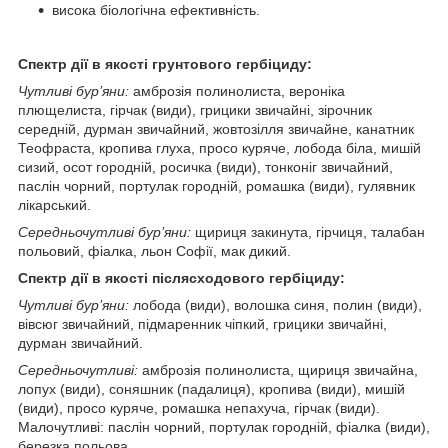
висока біологічна ефективність.
Спектр дії в якості грунтового гербіциду:
Чутливі бур’яни:
амброзія полинолиста, вероніка
плющелиста, гірчак (види), грицики звичайні, зірочник
середній, дурман звичайний, жовтозілля звичайне, канатник
Теофраста, кропива глуха, просо куряче, лобода біла, мишій
сизий, осот городній, росичка (види), тонконіг звичайний,
паслін чорний, портулак городній, ромашка (види), гулявник
лікарський.
Середньочутливі бур’яни:
щириця закинута, гірчиця, талабан
польовий, фіалка, льон Софії, мак дикий.
Спектр дії в якості післясходового гербіциду:
Чутливі бур’яни:
лобода (види), волошка синя, полин (види),
вівсюг звичайний, підмаренник чіпкий, грицики звичайні,
дурман звичайний.
Середньочутливі:
амброзія полинолиста, щириця звичайна,
лопух (види), соняшник (падалиця), кропива (види), мишій
(види), просо куряче, ромашка непахуча, гірчак (види).
Малочутливі: паслін чорний, портулак городній, фіалка (види),
березка польова.