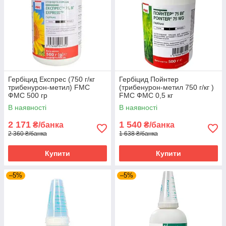
Гербіцид Експрес (750 г/кг
Гербіцид Пойнтер
трибенурон-метил) FMC
(трибенурон-метил 750 г/кг )
ФМС 500 гр
FMC ФМС 0,5 кг
В наявності
В наявності
2 171
1 540
₴/банка
₴/банка
2 360 ₴/банка
1 638 ₴/банка
Купити
Купити
–5%
–5%