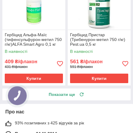
Гербіцид Альфа-Маїс
Гербіцид Пристар
(тифенсульфурон-метил 750
(Трибенурон-метил 750 г/кг)
г/кг)ALFA Smart Agro 0,1 кг
Pest.ua 0,5 кг
В наявності
В наявності
409
561
₴/флакон
₴/флакон
431 ₴/флакон
591 ₴/флакон
Купити
Купити
Показати ще
Про нас
93% позитивних з 425 відгуків за рік