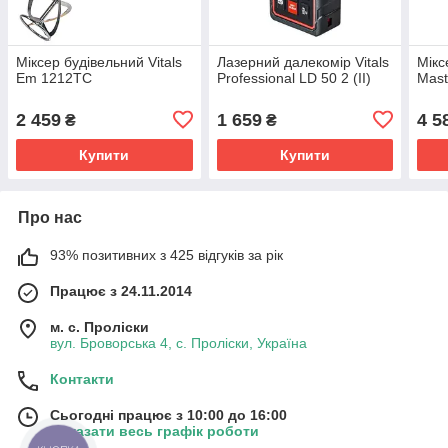
Міксер будівельний Vitals
Лазерний далекомір Vitals
Мікс
Em 1212TC
Professional LD 50 2 (II)
Mas
2 459
1 659
4 5
₴
₴
Купити
Купити
Про нас
93% позитивних з 425 відгуків за рік
Працює з 24.11.2014
м. с. Проліски
вул. Броворська 4, с. Проліски, Україна
Контакти
Сьогодні працює з 10:00 до 16:00
Показати весь графік роботи