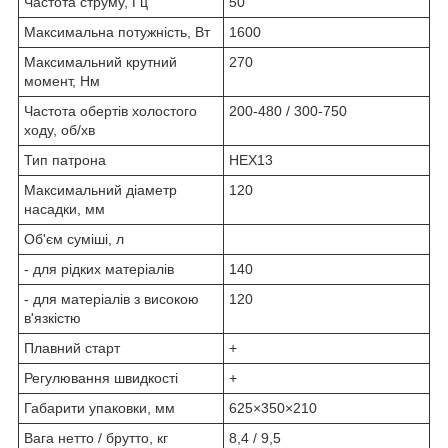
Частота струму, Гц
50
Максимальна потужність, Вт
1600
Максимальний крутний
270
момент, Нм
Частота обертів холостого
200-480 / 300-750
ходу, об/хв
Тип патрона
HEX13
Максимальний діаметр
120
насадки, мм
Об'єм суміші, л
- для рідких матеріалів
140
- для матеріалів з високою
120
в'язкістю
Плавний старт
+
Регулювання швидкості
+
Габарити упаковки, мм
625×350×210
Вага нетто / брутто, кг
8,4 / 9,5