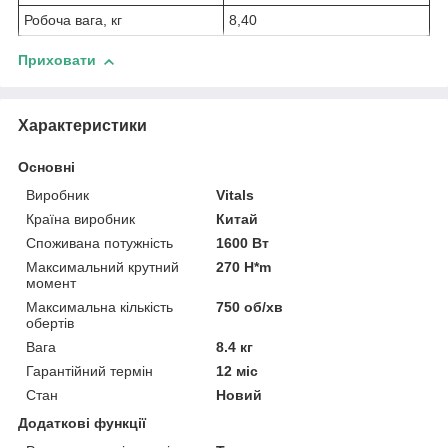
Робоча вага, кг
8,40
Приховати
Характеристики
Основні
Виробник
Vitals
Країна виробник
Китай
Споживана потужність
1600 Вт
Максимальний крутний
270 H*m
момент
Максимальна кількість
750 об/хв
обертів
Вага
8.4 кг
Гарантійний термін
12 міс
Стан
Новий
Додаткові функції