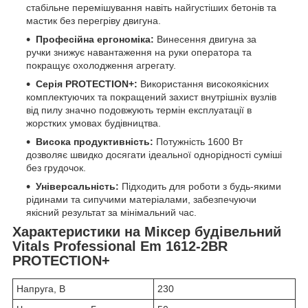
стабільне перемішування навіть найгустіших бетонів та
мастик без перегріву двигуна.
Професійна ергономіка:
Винесення двигуна за
ручки знижує навантаження на руки оператора та
покращує охолодження агрегату.
Серія PROTECTION+:
Використання високоякісних
комплектуючих та покращений захист внутрішніх вузлів
від пилу значно подовжують термін експлуатації в
жорстких умовах будівництва.
Висока продуктивність:
Потужність 1600 Вт
дозволяє швидко досягати ідеальної однорідності суміші
без грудочок.
Універсальність:
Підходить для роботи з будь-якими
рідинами та сипучими матеріалами, забезпечуючи
якісний результат за мінімальний час.
Характеристики на Міксер будівельний
Vitals Professional Em 1612-2BR
PROTECTION+
Напруга, В
230