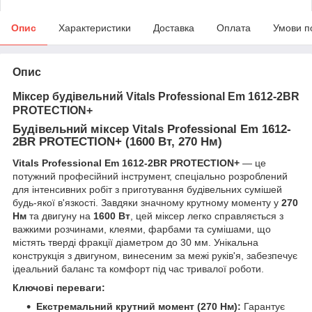
Опис
Характеристики
Доставка
Оплата
Умови п
Опис
Міксер будівельний Vitals Professional Em 1612-2BR
PROTECTION+
Будівельний міксер Vitals Professional Em 1612-
2BR PROTECTION+ (1600 Вт, 270 Нм)
Vitals Professional Em 1612-2BR PROTECTION+
— це
потужний професійний інструмент, спеціально розроблений
для інтенсивних робіт з приготування будівельних сумішей
будь-якої в'язкості. Завдяки значному крутному моменту у
270
Нм
та двигуну на
1600 Вт
, цей міксер легко справляється з
важкими розчинами, клеями, фарбами та сумішами, що
містять тверді фракції діаметром до 30 мм. Унікальна
конструкція з двигуном, винесеним за межі руків'я, забезпечує
ідеальний баланс та комфорт під час тривалої роботи.
Ключові переваги:
Екстремальний крутний момент (270 Нм):
Гарантує