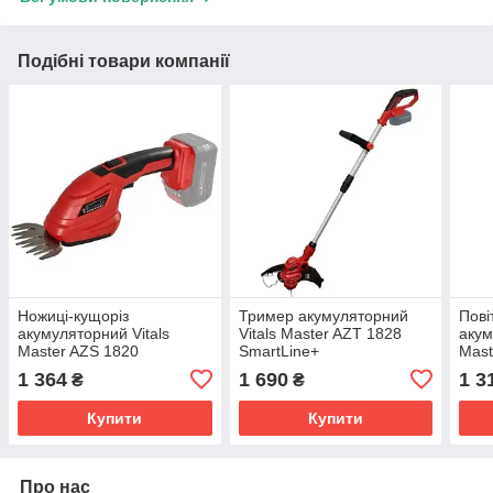
Подібні товари компанії
Ножиці-кущоріз
Тример акумуляторний
Пові
акумуляторний Vitals
Vitals Master AZT 1828
акум
Master AZS 1820
SmartLine+
Mast
SmartLine+
Smar
1 364
1 690
1 3
₴
₴
Купити
Купити
Про нас