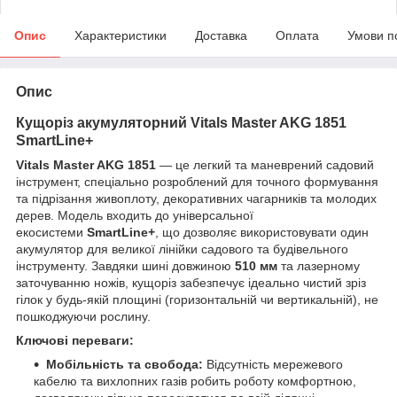
Опис
Характеристики
Доставка
Оплата
Умови п
Опис
Кущоріз акумуляторний Vitals Master AKG 1851
SmartLine+
Vitals Master AKG 1851
— це легкий та маневрений садовий
інструмент, спеціально розроблений для точного формування
та підрізання живоплоту, декоративних чагарників та молодих
дерев. Модель входить до універсальної
екосистеми
SmartLine+
, що дозволяє використовувати один
акумулятор для великої лінійки садового та будівельного
інструменту. Завдяки шині довжиною
510 мм
та лазерному
заточуванню ножів, кущоріз забезпечує ідеально чистий зріз
гілок у будь-якій площині (горизонтальній чи вертикальній), не
пошкоджуючи рослину.
Ключові переваги:
Мобільність та свобода:
Відсутність мережевого
кабелю та вихлопних газів робить роботу комфортною,