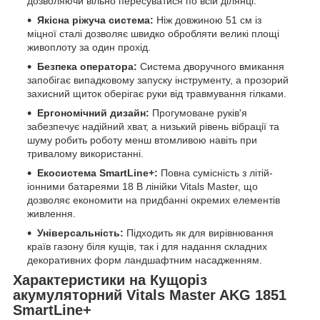
дозволяючи вільно пересуватися по всій ділянці.
Якісна ріжуча система:
Ніж довжиною 51 см із
міцної сталі дозволяє швидко обробляти великі площі
живоплоту за один прохід.
Безпека оператора:
Система дворучного вмикання
запобігає випадковому запуску інструменту, а прозорий
захисний щиток оберігає руки від травмування гілками.
Ергономічний дизайн:
Прогумоване руків'я
забезпечує надійний хват, а низький рівень вібрації та
шуму робить роботу менш втомливою навіть при
тривалому використанні.
Екосистема SmartLine+:
Повна сумісність з літій-
іонними батареями 18 В лінійки Vitals Master, що
дозволяє економити на придбанні окремих елементів
живлення.
Універсальність:
Підходить як для вирівнювання
країв газону біля кущів, так і для надання складних
декоративних форм ландшафтним насадженням.
Характеристики на Кущоріз
акумуляторний Vitals Master AKG 1851
SmartLine+