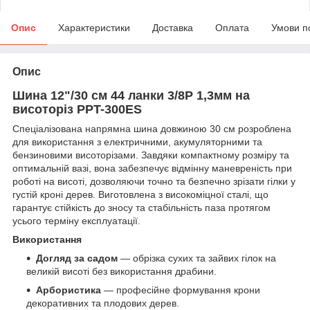
Опис
Характеристики
Доставка
Оплата
Умови п
Опис
Шина 12"/30 см 44 ланки 3/8Р 1,3мм на
висоторіз PPT-300ES
Спеціалізована напрямна шина довжиною 30 см розроблена
для використання з електричними, акумуляторними та
бензиновими висоторізами. Завдяки компактному розміру та
оптимальній вазі, вона забезпечує відмінну маневреність при
роботі на висоті, дозволяючи точно та безпечно зрізати гілки у
густій кроні дерев. Виготовлена з високоміцної сталі, що
гарантує стійкість до зносу та стабільність паза протягом
усього терміну експлуатації.
Використання
Догляд за садом
— обрізка сухих та зайвих гілок на
великій висоті без використання драбини.
Арбористика
— професійне формування крони
декоративних та плодових дерев.