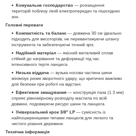
Комунальне господарство
— розчищення
територій поблизу ліній електропередач та пішохідних
зон.
Головні переваги
Компактність та баланс
— довжина 30 см ідеально
підходить для висоторізів, не перевантажуючи штангу
інструмента та забезпечуючи точний зріз.
Надійний матеріал
— якісний металевий сплав
стійкий до нагрівання та деформації під час
інтенсивного тертя ланцюга.
Низька віддача
— вузька носова частина шини
мінімізує ризик зворотного удару, що критично важливо
для безпеки при роботі на відстані.
Ефективне змащування
— конструкція паза (1.3 мм)
сприяє рівномірному розподілу мастила по всій
довжині, подовжуючи ресурс шини та ланцюга.
Універсальний крок 3/8" LP
— сумісність із
найпоширенішими типами ланцюгів для легкого та
чистого різання деревини.
Технічна інформація