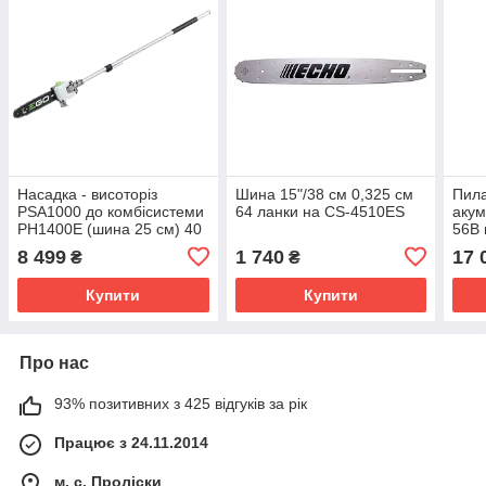
Насадка - висоторіз
Шина 15"/38 см 0,325 см
Пил
PSA1000 до комбісистеми
64 ланки на CS-4510ES
аку
PH1400E (шина 25 см) 40
56В 
ланок 3/8Р 1,1мм
3/8P
8 499
1 740
17 
₴
₴
Купити
Купити
Про нас
93% позитивних з 425 відгуків за рік
Працює з 24.11.2014
м. с. Проліски