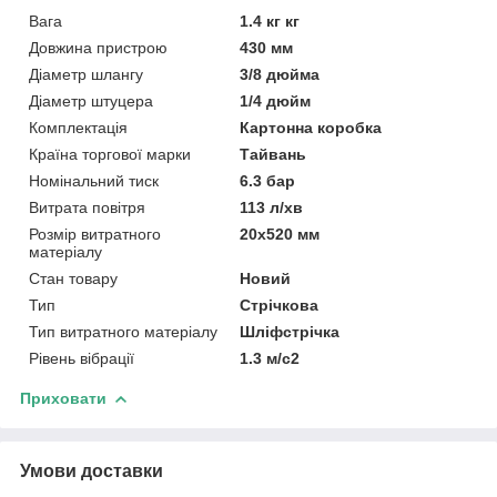
Вага
1.4 кг кг
Довжина пристрою
430 мм
Діаметр шлангу
3/8 дюйма
Діаметр штуцера
1/4 дюйм
Комплектація
Картонна коробка
Країна торгової марки
Тайвань
Номінальний тиск
6.3 бар
Витрата повітря
113 л/хв
Розмір витратного
20х520 мм
матеріалу
Стан товару
Новий
Тип
Стрічкова
Тип витратного матеріалу
Шліфстрічка
Рівень вібрації
1.3 м/с2
Приховати
Умови доставки