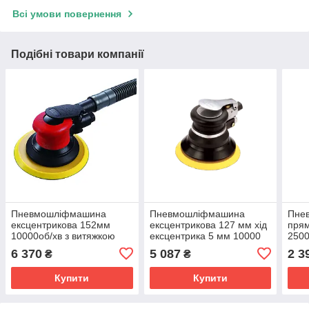
Всі умови повернення
Подібні товари компанії
Пневмошліфмашина
Пневмошліфмашина
Пне
ексцентрикова 152мм
ексцентрикова 127 мм хід
прям
10000об/хв з витяжкою
ексцентрика 5 мм 10000
2500
пилу
об/хв вага 1 кг
6 370
5 087
2 3
₴
₴
Купити
Купити