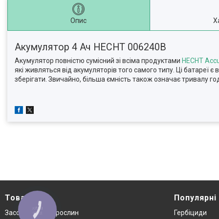
Опис
Х
Акумулятор 4 Ач HECHT 006240B
Акумулятор повністю сумісний зі всіма продуктами
HECHT Accu
які живляться від акумуляторів того самого типу.
Ці батареї є
зберігати.
Звичайно, більша ємність також означає тривалу го
Товари
Популярні
КНОПКА
Засоби захисту рослин
Гербіциди
ЗВ'ЯЗКУ