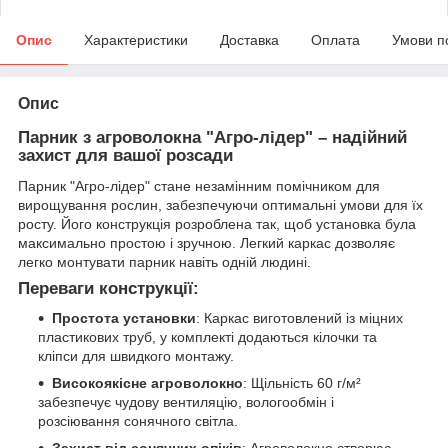
Опис
Характеристики
Доставка
Оплата
Умови п
Опис
Парник з агроволокна "Агро-лідер" – надійний
захист для вашої розсади
Парник "Агро-лідер" стане незамінним помічником для
вирощування рослин, забезпечуючи оптимальні умови для їх
росту. Його конструкція розроблена так, щоб установка була
максимально простою і зручною. Легкий каркас дозволяє
легко монтувати парник навіть одній людині.
Переваги конструкції:
Простота установки
: Каркас виготовлений із міцних
пластикових труб, у комплекті додаються кілочки та
кліпси для швидкого монтажу.
Високоякісне агроволокно
: Щільність 60 г/м²
забезпечує чудову вентиляцію, вологообмін і
розсіювання сонячного світла.