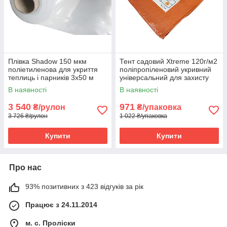
Плівка Shadow 150 мкм
Тент садовий Хtreme 120г/м2
поліетиленова для укриття
поліпропіленовий укривний
теплиць і парників 3х50 м
універсальний для захисту
Біла
від негоди 4х6 м
В наявності
В наявності
Помаранчевий
3 540
971
₴/рулон
₴/упаковка
3 726 ₴/рулон
1 022 ₴/упаковка
Купити
Купити
Про нас
93% позитивних з 423 відгуків за рік
Працює з 24.11.2014
м. с. Проліски