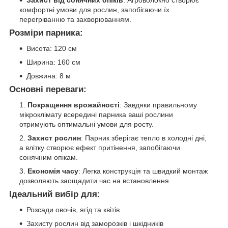
Захист від сонячних опіків
: Агроволокно створює
комфортні умови для рослин, запобігаючи їх
перегріванню та захворюванням.
Розміри парника:
Висота: 120 см
Ширина: 160 см
Довжина: 8 м
Основні переваги:
Покращення врожайності
: Завдяки правильному
мікроклімату всередині парника ваші рослини
отримують оптимальні умови для росту.
Захист рослин
: Парник зберігає тепло в холодні дні,
а влітку створює ефект притінення, запобігаючи
сонячним опікам.
Економія часу
: Легка конструкція та швидкий монтаж
дозволяють заощадити час на встановлення.
Ідеальний вибір для:
Розсади овочів, ягід та квітів
Захисту рослин від заморозків і шкідників