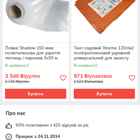
Плівка Shadow 150 мкм
Тент садовий Хtreme 120г/м2
поліетиленова для укриття
поліпропіленовий укривний
теплиць і парників 3х50 м
універсальний для захисту
Біла
від негоди 4х6 м
В наявності
В наявності
Помаранчевий
3 540
971
₴/рулон
₴/упаковка
3 726 ₴/рулон
1 022 ₴/упаковка
Купити
Купити
Про нас
93% позитивних з 425 відгуків за рік
Працює з 24.11.2014