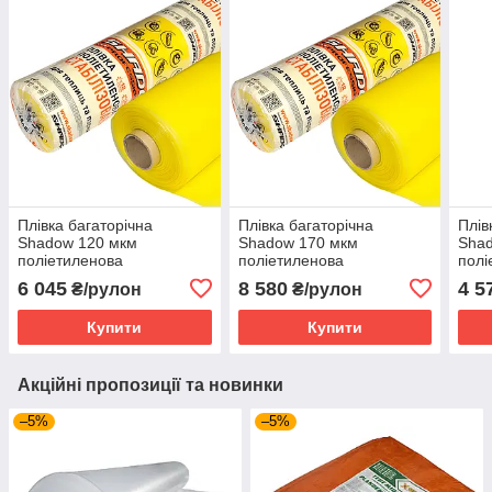
Плівка багаторічна
Плівка багаторічна
Плів
Shadow 120 мкм
Shadow 170 мкм
Sha
поліетиленова
поліетиленова
полі
стабілізована УФ 6х50 м
стабілізована УФ 6х50 м
полі
6 045
8 580
4 5
₴/рулон
₴/рулон
стаб
Купити
Купити
Акційні пропозиції та новинки
–5%
–5%