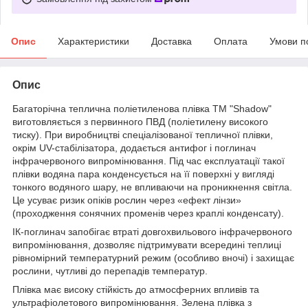
Опис
Характеристики
Доставка
Оплата
Умови п
Опис
Багаторічна теплична поліетиленова плівка ТМ "Shadow"
виготовляється з первинного ПВД (поліетилену високого
тиску). При виробництві спеціалізованої тепличної плівки,
окрім UV-стабілізатора, додається антифог і поглинач
інфрачервоного випромінювання. Під час експлуатації такої
плівки водяна пара конденсується на її поверхні у вигляді
тонкого водяного шару, не впливаючи на проникнення світла.
Це усуває ризик опіків рослин через «ефект лінзи»
(проходження сонячних променів через краплі конденсату).
ІК-поглинач запобігає втраті довгохвильового інфрачервоного
випромінювання, дозволяє підтримувати всередині теплиці
рівномірний температурний режим (особливо вночі) і захищає
рослини, чутливі до перепадів температур.
Плівка має високу стійкість до атмосферних впливів та
ультрафіолетового випромінювання. Зелена плівка з