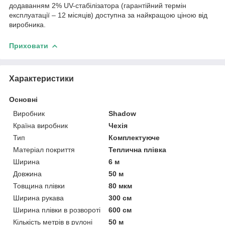
додаванням 2% UV-стабілізатора (гарантійний термін
експлуатації – 12 місяців) доступна за найкращою ціною від
виробника.
Приховати
Характеристики
Основні
Виробник
Shadow
Країна виробник
Чехія
Тип
Комплектуюче
Матеріал покриття
Теплична плівка
Ширина
6 м
Довжина
50 м
Товщина плівки
80 мкм
Ширина рукава
300 см
Ширина плівки в розвороті
600 см
Кількість метрів в рулоні
50 м