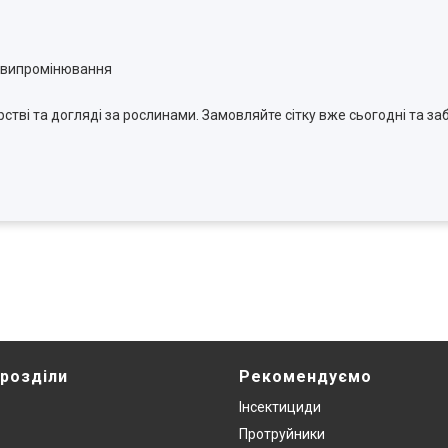
о випромінювання
тві та догляді за рослинами. Замовляйте сітку вже сьогодні та за
 розділи
Рекомендуємо
Інсектициди
Протруйники