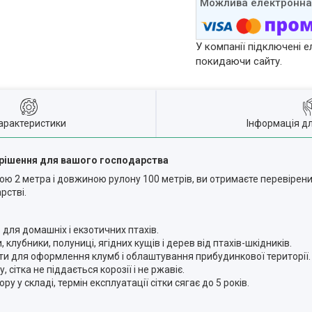
У компанії підключені е
покидаючи сайту.
арактеристики
Інформація д
е рішення для вашого господарства
ою 2 метра і довжиною рулону 100 метрів, ви отримаєте перевірен
рстві.
для домашніх і екзотичних птахів.
лубники, полуниці, ягідних кущів і дерев від птахів-шкідників.
и для оформлення клумб і облаштування прибудинкової території.
сітка не піддається корозії і не ржавіє.
у у складі, термін експлуатації сітки сягає до 5 років.