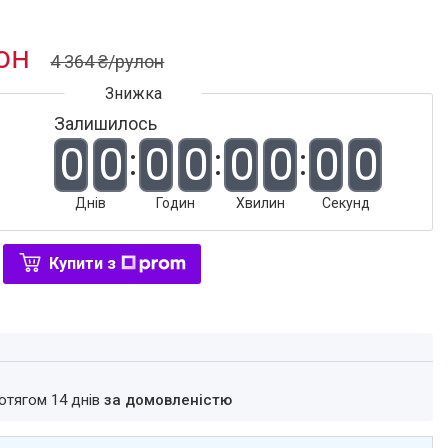
лон
4 364 ₴/рулон
Залишилось
0
0
0
0
0
0
0
0
Днів
Годин
Хвилин
Секунд
Купити з
ротягом 14 днів
за домовленістю