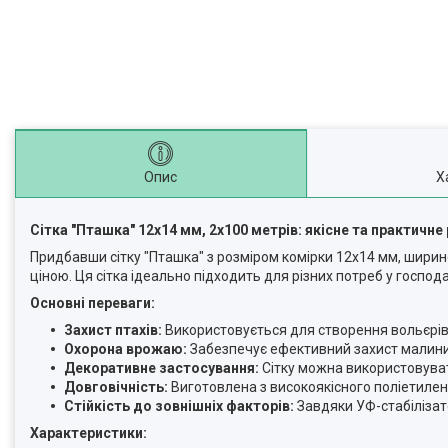
Опис
Х
Сітка "Пташка" 12х14 мм, 2x100 метрів: якісне та практичн
Придбавши сітку "Пташка" з розміром комірки 12х14 мм, ширин
ціною. Ця сітка ідеально підходить для різних потреб у господа
Основні переваги:
Захист птахів:
Використовується для створення вольєрів 
Охорона врожаю:
Забезпечує ефективний захист малини, к
Декоративне застосування:
Сітку можна використовуват
Довговічність:
Виготовлена з високоякісного поліетилену, 
Стійкість до зовнішніх факторів:
Завдяки УФ-стабілізатор
Характеристики: