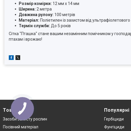
Розмір комірки:
12 мм х 14 мм
Ширина:
2 метра
Довжина рулону:
100 метрів
Матеріал:
Поліетилен із захистом від ультрафіолетовог
Термін служби:
До 5 років
Сітка "Пташка" стане вашим незамінним помічником у господарс
птахам і врожаю!
Товари
Популярні
Засоби захисту рослин
Гербіциди
Посівний матеріал
Фунгіциди