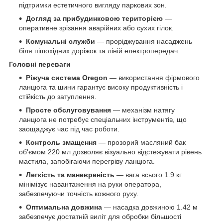
підтримки естетичного вигляду паркових зон.
Догляд за прибудинковою територією
—
оперативне зрізання аварійних або сухих гілок.
Комунальні служби
— проріджування насаджень
біля пішохідних доріжок та ліній електропередач.
Головні переваги
Ріжуча система Oregon
— використання фірмового
ланцюга та шини гарантує високу продуктивність і
стійкість до затуплення.
Просте обслуговування
— механізм натягу
ланцюга не потребує спеціальних інструментів, що
заощаджує час під час роботи.
Контроль змащення
— прозорий масляний бак
об'ємом 220 мл дозволяє візуально відстежувати рівень
мастила, запобігаючи перегріву ланцюга.
Легкість та маневреність
— вага всього 1.9 кг
мінімізує навантаження на руки оператора,
забезпечуючи точність кожного руху.
Оптимальна довжина
— насадка довжиною 1.42 м
забезпечує достатній виліт для обробки більшості