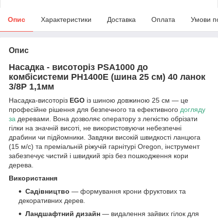
Опис
Характеристики
Доставка
Оплата
Умови п
Опис
Насадка - висоторіз PSA1000 до
комбісистеми PH1400E (шина 25 см) 40 ланок
3/8Р 1,1мм
Насадка-висоторіз
EGO
із шиною довжиною 25 см — це
професійне рішення для безпечного та ефективного
догляду
за
деревами. Вона дозволяє оператору з легкістю обрізати
гілки на значній висоті, не використовуючи небезпечні
драбини чи підйомники. Завдяки високій швидкості ланцюга
(15 м/с) та преміальній ріжучій гарнітурі Oregon, інструмент
забезпечує чистий і швидкий зріз без пошкодження кори
дерева.
Використання
Садівництво
— формування крони фруктових та
декоративних дерев.
Ландшафтний дизайн
— видалення зайвих гілок для