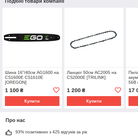
Подібні товари компанії
Шина 16"/40см AG1600 на
Ланцюг 50см AC2005 на
Пил
CS1600E CS1610E
CS2000E [TRILINK]
аку
[OREGON]
56В 
3/8P
1 100
1 200
17 
₴
₴
Купити
Купити
Про нас
93% позитивних з 425 відгуків за рік