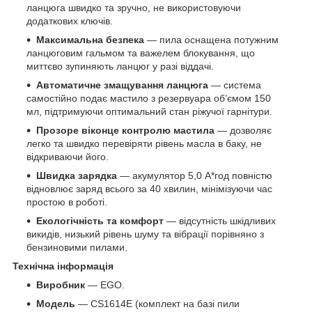
ланцюга швидко та зручно, не використовуючи
додаткових ключів.
Максимальна безпека
— пила оснащена потужним
ланцюговим гальмом та важелем блокування, що
миттєво зупиняють ланцюг у разі віддачі.
Автоматичне змащування ланцюга
— система
самостійно подає мастило з резервуара об’ємом 150
мл, підтримуючи оптимальний стан ріжучої гарнітури.
Прозоре віконце контролю мастила
— дозволяє
легко та швидко перевіряти рівень масла в баку, не
відкриваючи його.
Швидка зарядка
— акумулятор 5,0 А*год повністю
відновлює заряд всього за 40 хвилин, мінімізуючи час
простою в роботі.
Екологічність та комфорт
— відсутність шкідливих
викидів, низький рівень шуму та вібрації порівняно з
бензиновими пилами.
Технічна інформація
Виробник
— EGO.
Модель
— CS1614E (комплект на базі пили