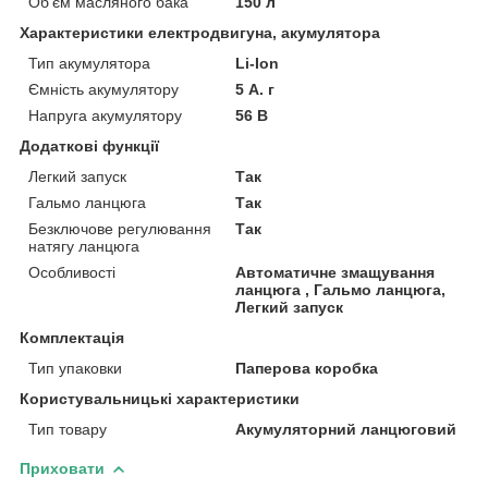
Об'єм масляного бака
150 л
Характеристики електродвигуна, акумулятора
Тип акумулятора
Li-Ion
Ємність акумулятору
5 А. г
Напруга акумулятору
56 В
Додаткові функції
Легкий запуск
Так
Гальмо ланцюга
Так
Безключове регулювання
Так
натягу ланцюга
Особливості
Автоматичне змащування
ланцюга , Гальмо ланцюга,
Легкий запуск
Комплектація
Тип упаковки
Паперова коробка
Користувальницькі характеристики
Тип товару
Акумуляторний ланцюговий
Приховати