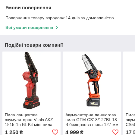
Умови повернення
Повернення товару впродовж 14 днів за домовленістю
Всі умови повернення
Подібні товари компанії
Пила ланцюгова
Акумуляторна ланцюгова
Пил
акумуляторна Vitals AKZ
пила GTM CS18/127BL 18
акум
1815-1n BL Kit міні-пила
В безщіткова шина 127 мм
CS56
безщіткова з
шина
1 250
4 999
17 
₴
₴
акумулятором та
заря