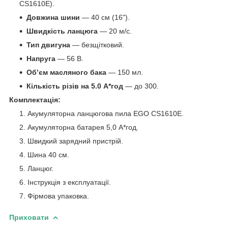
CS1610E).
Довжина шини
— 40 см (16").
Швидкість ланцюга
— 20 м/с.
Тип двигуна
— безщітковий.
Напруга
— 56 В.
Об’єм масляного бака
— 150 мл.
Кількість різів на 5.0 А*год
— до 300.
Комплектація:
Акумуляторна ланцюгова пила EGO CS1610E.
Акумуляторна батарея 5,0 А*год.
Швидкий зарядний пристрій.
Шина 40 см.
Ланцюг.
Інструкція з експлуатації.
Фірмова упаковка.
Приховати