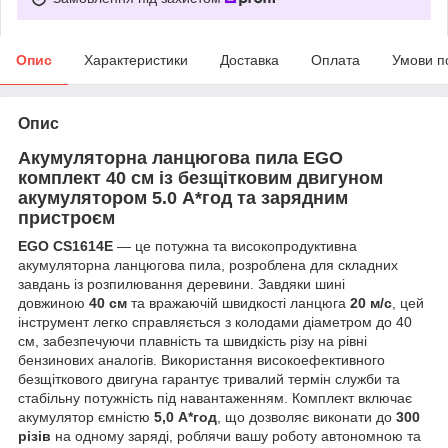
Опис
Характеристики
Доставка
Оплата
Умови п
Опис
Акумуляторна ланцюгова пила EGO
комплект 40 см із безщітковим двигуном
акумулятором 5.0 А*год та зарядним
пристроєм
EGO CS1614E
— це потужна та високопродуктивна
акумуляторна ланцюгова пила, розроблена для складних
завдань із розпилювання деревини. Завдяки шині
довжиною
40 см
та вражаючій швидкості ланцюга
20 м/с
, цей
інструмент легко справляється з колодами діаметром до 40
см, забезпечуючи плавність та швидкість різу на рівні
бензинових аналогів. Використання високоефективного
безщіткового двигуна гарантує тривалий термін служби та
стабільну потужність під навантаженням. Комплект включає
акумулятор ємністю
5,0 А*год
, що дозволяє виконати до
300
різів
на одному заряді, роблячи вашу роботу автономною та