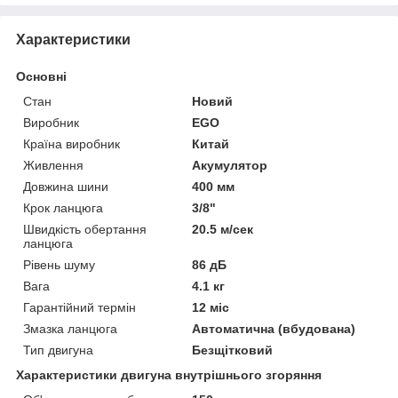
Характеристики
Основні
Стан
Новий
Виробник
EGO
Країна виробник
Китай
Живлення
Акумулятор
Довжина шини
400 мм
Крок ланцюга
3/8"
Швидкість обертання
20.5 м/сек
ланцюга
Рівень шуму
86 дБ
Вага
4.1 кг
Гарантійний термін
12 міс
Змазка ланцюга
Автоматична (вбудована)
Тип двигуна
Безщітковий
Характеристики двигуна внутрішнього згоряння