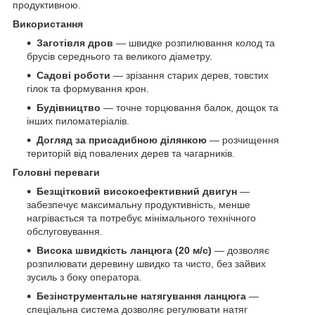
продуктивною.
Використання
Заготівля дров
— швидке розпилювання колод та
брусів середнього та великого діаметру.
Садові роботи
— зрізання старих дерев, товстих
гілок та формування крон.
Будівництво
— точне торцювання балок, дощок та
інших пиломатеріалів.
Догляд за присадибною ділянкою
— розчищення
територій від повалених дерев та чагарників.
Головні переваги
Безщітковий високоефективний двигун
—
забезпечує максимальну продуктивність, менше
нагрівається та потребує мінімального технічного
обслуговування.
Висока швидкість ланцюга (20 м/с)
— дозволяє
розпилювати деревину швидко та чисто, без зайвих
зусиль з боку оператора.
Безінструментальне натягування ланцюга
—
спеціальна система дозволяє регулювати натяг