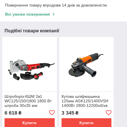
Повернення товару впродовж 14 днів за домовленістю
Всі умови повернення
Подібні товари компанії
Штроборіз-КШМ 2в1
Кутова шліфмашина
WC125/150/1800 1800 Вт
125мм AGK125/1400VSH
штроба 30х35 мм
1400Вт 2800-12200об/хв
професійний броньований
М14
6 618
3 345
₴
₴
Купити
Купити