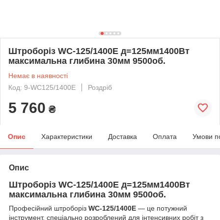
Штроборіз WС-125/1400E д=125мм1400Вт
максимальна глибина 30мм 9500об.
Немає в наявності
Код: 9-WC125/1400E
Роздріб
5 760
₴
Опис
Характеристики
Доставка
Оплата
Умови п
Опис
Штроборіз WС-125/1400E д=125мм1400Вт
максимальна глибина 30мм 9500об.
Професійний штроборіз
WС-125/1400E
— це потужний
інструмент, спеціально розроблений для інтенсивних робіт з