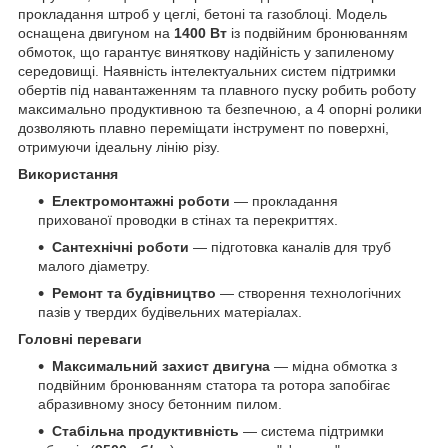
прокладання штроб у цеглі, бетоні та газоблоці. Модель
оснащена двигуном на
1400 Вт
із подвійним бронюванням
обмоток, що гарантує виняткову надійність у запиленому
середовищі. Наявність інтелектуальних систем підтримки
обертів під навантаженням та плавного пуску робить роботу
максимально продуктивною та безпечною, а 4 опорні ролики
дозволяють плавно переміщати інструмент по поверхні,
отримуючи ідеальну лінію різу.
Використання
Електромонтажні роботи
— прокладання
прихованої проводки в стінах та перекриттях.
Сантехнічні роботи
— підготовка каналів для труб
малого діаметру.
Ремонт та будівництво
— створення технологічних
пазів у твердих будівельних матеріалах.
Головні переваги
Максимальний захист двигуна
— мідна обмотка з
подвійним бронюванням статора та ротора запобігає
абразивному зносу бетонним пилом.
Стабільна продуктивність
— система підтримки