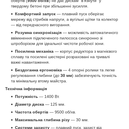
обертів (
9500 об/хв
) не дає дискам "в'язнути" у
твердому бетоні при збільшенні зусилля.
Комфортний запуск
— плавний пуск оберігає
мережу від стрибків напруги, а вугільні щітки та колектор
— від передчасного вигорання.
Розумна синхронізація
— можливість автоматичного
ввімкнення підключеного пилососа синхронно зі
штроборізом для ідеальної чистоти робочої зони.
Посилена механіка
— корпус редуктора з магнієвого
сплаву та посилені шестерні розраховані на тривалі
важкі навантаження.
Бездоганна ергономіка
— 4 опорні ролики та легке
регулювання глибини (до
30 мм
) забезпечують точність
та мінімальну втому майстра.
Технічна інформація
Потужність
— 1400 Вт.
Діаметр диска
— 125 мм.
Частота обертів
— 9500 об/хв.
Максимальна глибина різу
— 30 мм.
Системи захисту
— плавний пуск, захист від