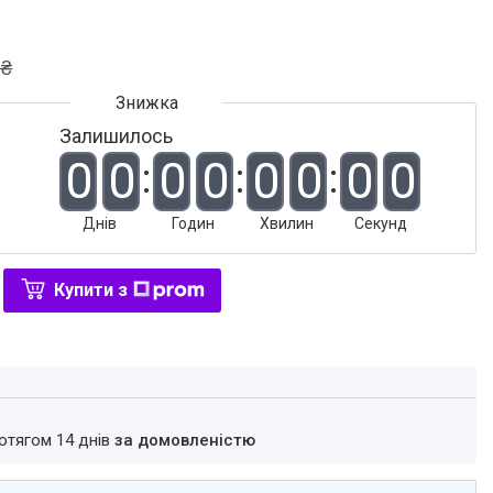
 ₴
Залишилось
0
0
0
0
0
0
0
0
Днів
Годин
Хвилин
Секунд
Купити з
ротягом 14 днів
за домовленістю