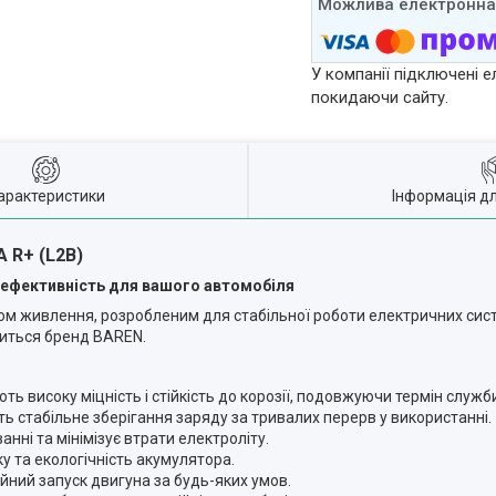
У компанії підключені е
покидаючи сайту.
арактеристики
Інформація д
 R+ (L2B)
а ефективність для вашого автомобіля
ом живлення, розробленим для стабільної роботи електричних сист
виться бренд BAREN.
ють високу міцність і стійкість до корозії, подовжуючи термін служ
ь стабільне зберігання заряду за тривалих перерв у використанні.
анні та мінімізує втрати електроліту.
ку та екологічність акумулятора.
ійний запуск двигуна за будь-яких умов.