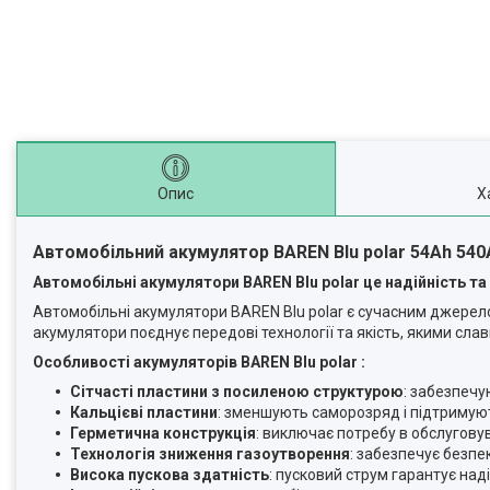
Опис
Х
Автомобільний акумулятор BAREN Blu polar 54Аh 540А
Автомобільні акумулятори BAREN Blu polar це надійність т
Автомобільні акумулятори BAREN Blu polar є сучасним джерел
акумулятори поєднує передові технології та якість, якими сла
Особливості акумуляторів BAREN Blu polar :
Сітчасті пластини з посиленою структурою
: забезпечу
Кальцієві пластини
: зменшують саморозряд і підтримуют
Герметична конструкція
: виключає потребу в обслуговув
Технологія зниження газоутворення
: забезпечує безпе
Висока пускова здатність
: пусковий струм гарантує над