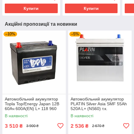
Купити
Купити
Акційні пропозиції та новинки
–10%
–5%
Автомобільний акумулятор
Автомобільний акумулятор
Topla Top/Energy Japan 12В
PLATIN Silver Asia SMF 55Ah
60Ач 600А(EN) L+ 118 960
520A L+ (NS60) т.к.
В наявності
В наявності
3 510
2 536
₴
₴
3 900 ₴
2 670 ₴