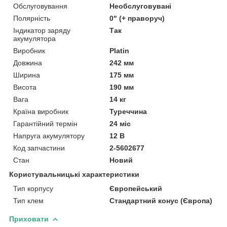
Обслуговування
Необслуговувані
Полярність
0" (+ праворуч)
Індикатор заряду
Так
акумулятора
Виробник
Platin
Довжина
242 мм
Ширина
175 мм
Висота
190 мм
Вага
14 кг
Країна виробник
Туреччина
Гарантійний термін
24 міс
Напруга акумулятору
12 В
Код запчастини
2-5602677
Стан
Новий
Користувальницькі характеристики
Тип корпусу
Європейський
Тип клем
Стандартний конус (Європа)
Приховати