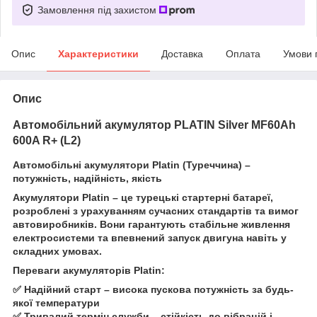
Замовлення під захистом
Опис
Характеристики
Доставка
Оплата
Умови 
Опис
Автомобільний акумулятор PLATIN Silver MF60Ah
600A R+ (L2)
Автомобільні акумулятори Platin (Туреччина) –
потужність, надійність, якість
Акумулятори Platin – це турецькі стартерні батареї,
розроблені з урахуванням сучасних стандартів та вимог
автовиробників. Вони гарантують стабільне живлення
електросистеми та впевнений запуск двигуна навіть у
складних умовах.
Переваги акумуляторів Platin:
✅ Надійний старт – висока пускова потужність за будь-
якої температури
✅ Тривалий термін служби – стійкість до вібрацій і