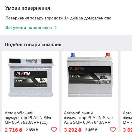
Умови повернення
Повернення товару впродовж 14 днів за домовленістю
Всі умови повернення
Подібні товари компанії
Автомобільний
Автомобільний
Авто
акумулятор PLATIN Silver
акумулятор PLATIN Silver
акум
MF 55Ah 520A R+ (L1)
Asia SMF 68Ah 640A R+
MF 7
(D23) н.к.
2 716
3 292
3 6
₴
₴
2 859 ₴
3 465 ₴