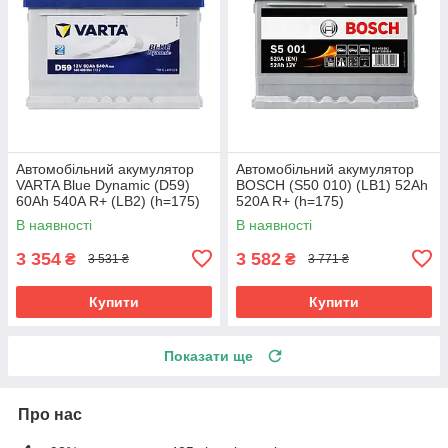
Автомобільний акумулятор
Автомобільний акумулятор
VARTA Blue Dynamic (D59)
BOSCH (S50 010) (LB1) 52Ah
60Ah 540A R+ (LB2) (h=175)
520A R+ (h=175)
В наявності
В наявності
3 354
3 582
₴
₴
3 531 ₴
3 771 ₴
Купити
Купити
Показати ще
Про нас