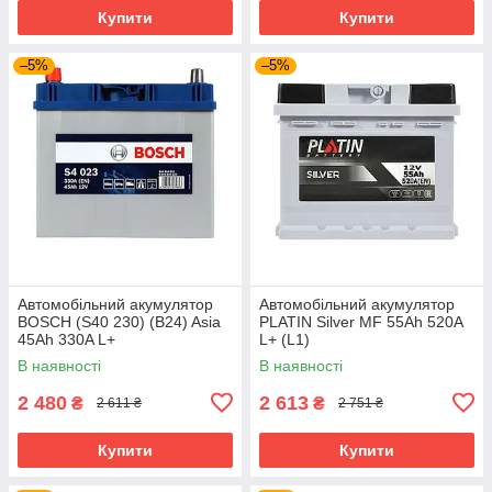
Купити
Купити
–5%
–5%
Автомобільний акумулятор
Автомобільний акумулятор
BOSCH (S40 230) (B24) Asia
PLATIN Silver MF 55Ah 520A
45Ah 330A L+
L+ (L1)
В наявності
В наявності
2 480
2 613
₴
₴
2 611 ₴
2 751 ₴
Купити
Купити