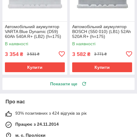
Автомобільний акумулятор
Автомобільний акумулятор
VARTA Blue Dynamic (D59)
BOSCH (S50 010) (LB1) 52Ah
60Ah 540A R+ (LB2) (h=175)
520A R+ (h=175)
В наявності
В наявності
3 354
3 582
₴
₴
3 531 ₴
3 771 ₴
Купити
Купити
Показати ще
Про нас
93% позитивних з 424 відгуків за рік
Працює з 24.11.2014
м. с. Проліски