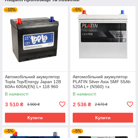
–10%
–5%
Автомобільний акумулятор
Автомобільний акумулятор
Topla Top/Energy Japan 12В
PLATIN Silver Asia SMF 55Ah
60Ач 600А(EN) L+ 118 960
520A L+ (NS60) т.к.
В наявності
В наявності
3 510
2 536
₴
₴
3 900 ₴
2 670 ₴
Купити
Купити
–5%
–5%