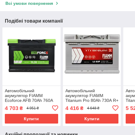
Всі умови повернення
Подібні товари компанії
Автомобільний
Автомобільний
Авто
акумулятор FIAMM
акумулятор FIAMM
аку
Ecoforce AFB 70Аh 760А
Titanium Pro 80Аh 730А R+
Tita
R+ (TR760) (L3)
(L3)
R+ (
4 703
4 416
5 5
₴
₴
4 951 ₴
4 648 ₴
Купити
Купити
Акційні пропозиції та новинки