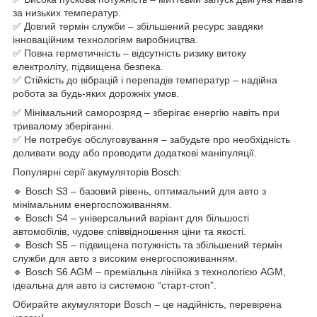
за низьких температур.
✅ Довгий термін служби – збільшений ресурс завдяки
інноваційним технологіям виробництва.
✅ Повна герметичність – відсутність ризику витоку
електроліту, підвищена безпека.
✅ Стійкість до вібрацій і перепадів температур – надійна
робота за будь-яких дорожніх умов.
✅ Мінімальний саморозряд – зберігає енергію навіть при
тривалому зберіганні.
✅ Не потребує обслуговування – забудьте про необхідність
доливати воду або проводити додаткові маніпуляції.
Популярні серії акумуляторів Bosch:
🔹 Bosch S3 – базовий рівень, оптимальний для авто з
мінімальним енергоспоживанням.
🔹 Bosch S4 – універсальний варіант для більшості
автомобілів, чудове співвідношення ціни та якості.
🔹 Bosch S5 – підвищена потужність та збільшений термін
служби для авто з високим енергоспоживанням.
🔹 Bosch S6 AGM – преміальна лінійка з технологією AGM,
ідеальна для авто із системою “старт-стоп”.
Обирайте акумулятори Bosch – це надійність, перевірена