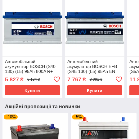
Автомобільний
Автомобільний
Авто
акумулятор BOSCH (S40
акумулятор BOSCH EFB
аку
130) (L5) 95Ah 800A R+
(S4E 130) (L5) 95Ah EN
(S5A
850A R+
R+
5 827
7 767
11 
₴
₴
6 134 ₴
8 091 ₴
Купити
Купити
Акційні пропозиції та новинки
–10%
–5%