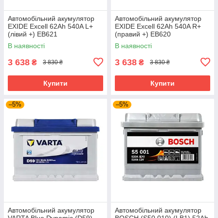
Автомобільний акумулятор
Автомобільний акумулятор
EXIDE Excell 62Ah 540A L+
EXIDE Excell 62Ah 540A R+
(лівий +) EB621
(правий +) EB620
В наявності
В наявності
3 638
3 638
₴
₴
3 830 ₴
3 830 ₴
Купити
Купити
–5%
–5%
Автомобільний акумулятор
Автомобільний акумулятор
VARTA Blue Dynamic (D59)
BOSCH (S50 010) (LB1) 52Ah