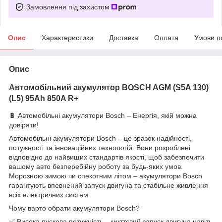
Замовлення під захистом
Опис
Характеристики
Доставка
Оплата
Умови п
Опис
Автомобільний акумулятор BOSCH AGM (S5A 130)
(L5) 95Ah 850A R+
🔋 Автомобільні акумулятори Bosch – Енергія, якій можна
довіряти!
Автомобільні акумулятори Bosch – це зразок надійності,
потужності та інноваційних технологій. Вони розроблені
відповідно до найвищих стандартів якості, щоб забезпечити
вашому авто безперебійну роботу за будь-яких умов.
Морозною зимою чи спекотним літом – акумулятори Bosch
гарантують впевнений запуск двигуна та стабільне живлення
всіх електричних систем.
Чому варто обрати акумулятори Bosch?
✅ Висока пускова потужність – миттєвий запуск двигуна навіть