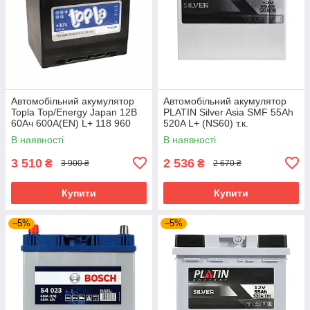
Автомобільний акумулятор
Автомобільний акумулятор
Topla Top/Energy Japan 12В
PLATIN Silver Asia SMF 55Ah
60Ач 600А(EN) L+ 118 960
520A L+ (NS60) т.к.
В наявності
В наявності
3 510
2 536
₴
₴
3 900 ₴
2 670 ₴
Купити
Купити
–5%
–5%