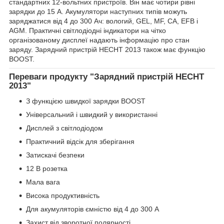
стандартних 12-вольтних пристроїв. Він має чотири рівні
зарядки до 15 А. Акумулятори наступних типів можуть
заряджатися від 4 до 300 Ач: вологий, GEL, MF, CA, EFB і
AGM. Практичні світлодіодні індикатори на чітко
організованому дисплеї надають інформацію про стан
заряду. Зарядний пристрій HECHT 2013 також має функцію
BOOST.
Переваги продукту "Зарядний пристрій HECHT
2013"
З функцією швидкої зарядки BOOST
Універсальний і швидкий у використанні
Дисплей з світлодіодом
Практичний відсік для зберігання
Затискачі безпеки
12 В розетка
Мала вага
Висока продуктивність
Для акумуляторів ємністю від 4 до 300 А
Захист від зворотної полярності