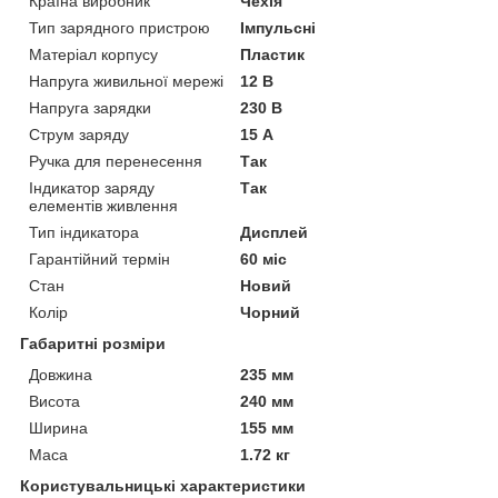
Країна виробник
Чехія
Тип зарядного пристрою
Імпульсні
Матеріал корпусу
Пластик
Напруга живильної мережі
12 В
Напруга зарядки
230 В
Струм заряду
15 А
Ручка для перенесення
Так
Індикатор заряду
Так
елементів живлення
Тип індикатора
Дисплей
Гарантійний термін
60 міс
Стан
Новий
Колір
Чорний
Габаритні розміри
Довжина
235 мм
Висота
240 мм
Ширина
155 мм
Маса
1.72 кг
Користувальницькі характеристики