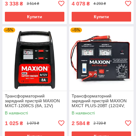
3 338
4 078
₴
₴
3 514 ₴
4 293 ₴
Купити
Купити
–5%
–5%
Трансформаторний
Трансформаторний
зарядний пристрій MAXION
зарядний пристрій MAXION
MXCT-1208CS (8A, 12V)
MXCT PLUS-20ВТ (12/24V;
20A)
В наявності
В наявності
1 025
2 584
₴
₴
1 079 ₴
2 720 ₴