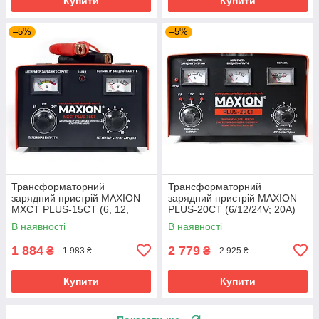
Купити
Купити
–5%
–5%
Трансформаторний
Трансформаторний
зарядний пристрій MAXION
зарядний пристрій MAXION
MXCT PLUS-15СT (6, 12,
PLUS-20СT (6/12/24V; 20A)
24V;15A)
В наявності
В наявності
1 884
2 779
₴
₴
1 983 ₴
2 925 ₴
Купити
Купити