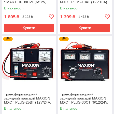
SMART HFU8DVL (6/12V,
MXCT PLUS-10AT (12V;10A)
4/8A)
В наявності
В наявності
1 805
1 399
₴
₴
2 123 ₴
1 473 ₴
Купити
Купити
–5%
–5%
Трансформаторний
Трансформаторний
зарядний пристрій MAXION
зарядний пристрій MAXION
MXCT PLUS-25ВТ (12V/24V;
MXCT PLUS-30CT (6/12/24V;
25A)
30A)
В наявності
В наявності