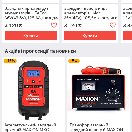
Зарядний пристрій для
Зарядний пристрій для
Заря
акумуляторів LiFePo4
акумуляторів Li-ion
акум
36V(43.8V),12S,6A,крокодили,135x90x50mm
36V(42V),10S,6A.крокодили,135x
12V(
XT6
3 120
3 120
3 3
₴
₴
Купити
Купити
Акційні пропозиції та новинки
–15%
–5%
Інтелектуальний зарядний
Трансформаторний
пристрій MAXION MXCT
зарядний пристрій MAXION