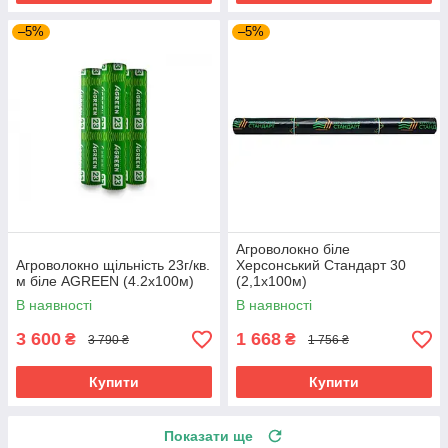
–5%
–5%
Агроволокно біле
Агроволокно щільність 23г/кв.
Херсонський Стандарт 30
м біле AGREEN (4.2х100м)
(2,1х100м)
В наявності
В наявності
3 600
1 668
₴
₴
3 790 ₴
1 756 ₴
Купити
Купити
Показати ще