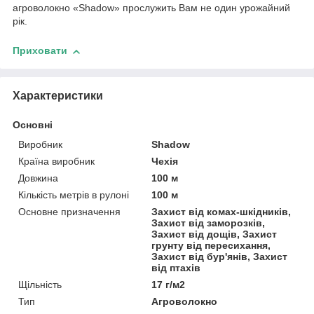
агроволокно «Shadow» прослужить Вам не один урожайний
рік.
Приховати
Характеристики
Основні
Виробник
Shadow
Країна виробник
Чехія
Довжина
100 м
Кількість метрів в рулоні
100 м
Основне призначення
Захист від комах-шкідників,
Захист від заморозків,
Захист від дощів, Захист
грунту від пересихання,
Захист від бур'янів, Захист
від птахів
Щільність
17 г/м2
Тип
Агроволокно