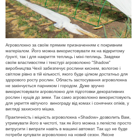
Агроволокно за своїм прямим призначенням є покривним
матеріалом. Його можна використовувати як на відкритому
ґрунті, так і для накриття теплиць і міні-теплиць. Завдяки
своїм властивостям і текстурі агроволокно "Shadow"
виробництва Чехії забезпечує рослини киснем, вологою і
світлом рівно в тій кількості, якого буде цілком достатньо для
здорового росту рослин. Область застосування агроволокна
не закінчується парником і городом. Дуже зручно
використовувати агроволокно для підготовки декоративних
рослин і кущів до зими. Так само агроволокно використовують
для укриття квітучого винограду від комах і сонячних опіків, у
вигляді захисного мішка.
Практичність і міцність агроволокна «Shadow» дозволить Вам,
утримувати його в чистоті, так як його можна з легкістю просто
витрусити і випрати навіть в машині автомат. Так що не буде
потреби купувати агроволокно на новий сезон. Якісне