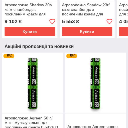
Агроволокно Shadow 30г/
Агроволокно Shadow 23г/
Агро
кв.м спанбондс з
кв.м спанбондс з
поси
посиленим краєм для
посиленим краєм для
для 
захисту рослин 9.5х100 м
захисту рослин 8.45х100
2.1х
9 102
5 553
4 0
₴
₴
Білий
м Білий
Купити
Купити
Акційні пропозиції та новинки
–5%
–5%
Агроволокно Agreen 50 г./
м.кв. мульчувальне для
Агроволокно Agreen чорне
прогрівання грунту 0.64х100