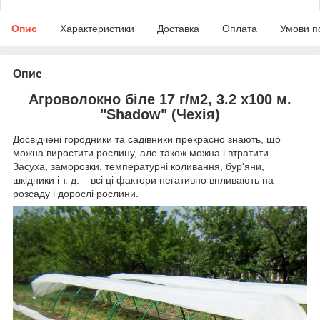
Опис
Характеристики
Доставка
Оплата
Умови п
Опис
Агроволокно біле 17 г/м2, 3.2 х100 м.
"Shadow" (Чехія)
Досвідчені городники та садівники прекрасно знають, що
можна виростити рослину, але також можна і втратити.
Засуха, заморозки, температурні коливання, бур'яни,
шкідники і т. д. – всі ці фактори негативно впливають на
розсаду і дорослі рослини.