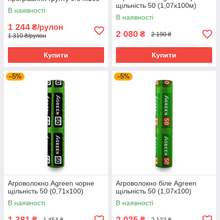
щільність 50 (1,07х100м)
м Чорний
В наявності
В наявності
1 244
₴/рулон
2 080
₴
2 190 ₴
1 310 ₴/рулон
Купити
Купити
–5%
–5%
Агроволокно Agreen чорне
Агроволокно біле Agreen
щільність 50 (0,71х100)
щільність 50 (1,07х100)
В наявності
В наявності
1 381
2 025
₴
₴
1 454 ₴
2 132 ₴