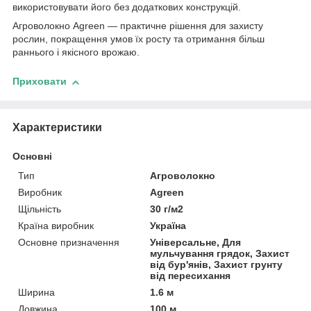
використовувати його без додаткових конструкцій.
Агроволокно Agreen — практичне рішення для захисту
рослин, покращення умов їх росту та отримання більш
раннього і якісного врожаю.
Приховати
Характеристики
Основні
Тип
Агроволокно
Виробник
Agreen
Щільність
30 г/м2
Країна виробник
Україна
Основне призначення
Універсальне, Для
мульчування грядок, Захист
від бур'янів, Захист грунту
від пересихання
Ширина
1.6 м
Довжина
100 м