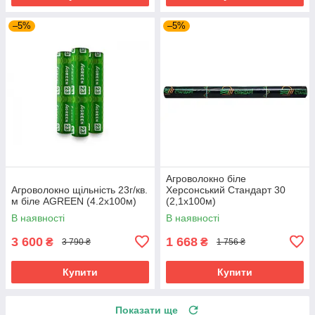
–5%
–5%
Агроволокно біле
Агроволокно щільність 23г/кв.
Херсонський Стандарт 30
м біле AGREEN (4.2х100м)
(2,1х100м)
В наявності
В наявності
3 600
1 668
₴
₴
3 790 ₴
1 756 ₴
Купити
Купити
Показати ще