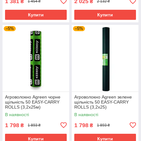
1 381
2 025
₴
₴
1 454 ₴
2 132 ₴
Купити
Купити
–5%
–5%
Агроволокно Agreen чорне
Агроволокно Agreen зелене
щільність 50 ЕASY-CARRY
щільність 50 ЕASY-CARRY
ROLLS (3,2х25м)
ROLLS (3,2х25)
В наявності
В наявності
1 798
1 798
₴
₴
1 893 ₴
1 893 ₴
Купити
Купити