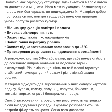
Полотно має однорідну структуру, відзначається малою вагою
та достатньою міцністю. Його можна укладати безпосередньо
на рослини без каркасів, не пошкоджуючи їх. Матеріал добре
пропускає світло, повітря і воду, забезпечуючи природні
умови росту та розвитку культур.
•
Вільна циркуляція повітря і вологи
•
Висока світлопроникність
•
Захист від птахів і комах-шкідників
•
Запобігання перегріву рослин
•
Захист від короткочасних заморозків до -3°C
•
Прискорення дозрівання та підвищення врожайності
Агроволокно містить УФ-стабілізатор, що забезпечує стійкість
до сонячного випромінювання та подовжує термін
експлуатації. Рівномірна щільність по всій площі гарантує
стабільний температурний режим і рівномірний захист
рослин.
Матеріал підходить для вирощування різних культур: картоплі,
редису, буряка, салату, полуниці, капусти, баклажанів,
томатів, моркви, огірків і болгарського перцю.
Спосіб застосування: агроволокно розстеляють на грядках
після висаджування розсади, акуратно розправляють і за
потреби фіксують по краях. Легка вага дозволяє