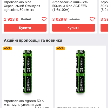
Агроволокно біле
Агроволокно щільність
Агро
Херсонський Стандарт
50г/кв.м біле AGREEN
30г/
щільність 50 г./м.кв.
(1.6х100м)
(3.2
(1,6х100м)
1 923
3 029
3 3
₴
₴
2 024 ₴
3 188 ₴
Купити
Купити
Акційні пропозиції та новинки
–5%
–5%
Агроволокно Agreen 50 г./
м.кв. мульчувальне для
Агроволокно Agreen чорне