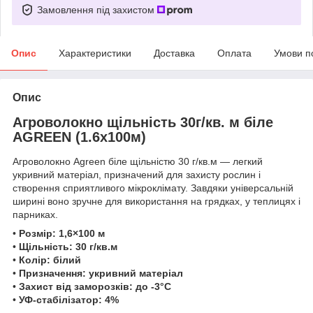
Замовлення під захистом
Опис
Характеристики
Доставка
Оплата
Умови п
Опис
Агроволокно щільність 30г/кв. м біле
AGREEN (1.6х100м)
Агроволокно Agreen біле щільністю 30 г/кв.м — легкий
укривний матеріал, призначений для захисту рослин і
створення сприятливого мікроклімату. Завдяки універсальній
ширині воно зручне для використання на грядках, у теплицях і
парниках.
•
Розмір: 1,6×100 м
•
Щільність: 30 г/кв.м
•
Колір: білий
•
Призначення: укривний матеріал
•
Захист від заморозків: до -3°C
•
УФ-стабілізатор: 4%