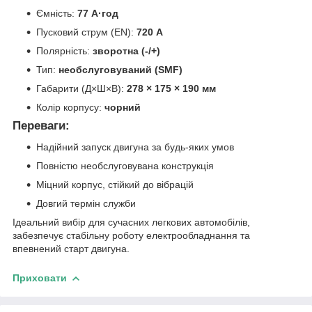
Ємність:
77 А·год
Пусковий струм (EN):
720 А
Полярність:
зворотна (-/+)
Тип:
необслуговуваний (SMF)
Габарити (Д×Ш×В):
278 × 175 × 190 мм
Колір корпусу:
чорний
Переваги
:
Надійний запуск двигуна за будь-яких умов
Повністю необслуговувана конструкція
Міцний корпус, стійкий до вібрацій
Довгий термін служби
Ідеальний вибір для сучасних легкових автомобілів,
забезпечує стабільну роботу електрообладнання та
впевнений старт двигуна.
Приховати