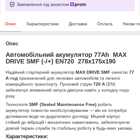
Замовлення під захистом
Опис
Характеристики
Доставка
Оплата
Умови п
Опис
Автомобільний акумулятор 77Ah MAX
DRIVE SMF (-/+) EN720 278x175x190
Надійний стартерний акумулятор
MAX DRIVE SMF
ємністю
77
А·год
призначений для легкових автомобілів та легкого
комерційного транспорту. Пусковий струм
720 А
(EN)
забезпечує впевнений запуск двигуна навіть у холодну пору
року.
Технологія
SMF (Sealed Maintenance Free)
робить
акумулятор повністю необслуговуваним — він не потребує
доливання води чи додаткового догляду. Міцний корпус
стійкий до вібрацій і механічних навантажень, забезпечуючи
довгий термін служби та стабільну роботу в будь-яких умовах.
Характеристики
: