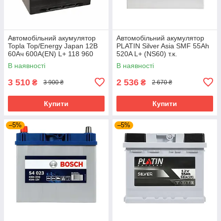
Автомобільний акумулятор
Автомобільний акумулятор
Topla Top/Energy Japan 12В
PLATIN Silver Asia SMF 55Ah
60Ач 600А(EN) L+ 118 960
520A L+ (NS60) т.к.
В наявності
В наявності
3 510
2 536
₴
₴
3 900 ₴
2 670 ₴
Купити
Купити
–5%
–5%