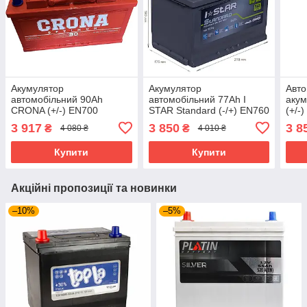
Акумулятор
Акумулятор
Авто
автомобільний 90Ah
автомобільний 77Ah I
акум
CRONA (+/-) EN700
STAR Standard (-/+) EN760
(+/-
353x175x190
(18.9 кг) 278x175x190
3 917
3 850
3 8
₴
₴
4 080 ₴
4 010 ₴
Купити
Купити
Акційні пропозиції та новинки
–10%
–5%