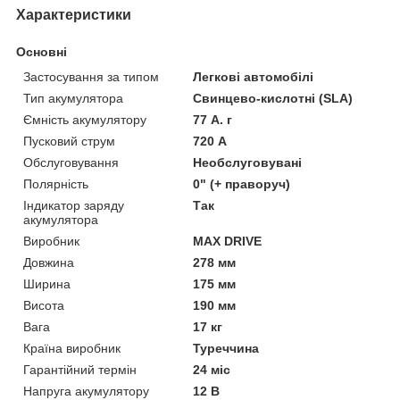
Характеристики
Основні
Застосування за типом
Легкові автомобілі
Тип акумулятора
Свинцево-кислотні (SLA)
Ємність акумулятору
77 А. г
Пусковий струм
720 А
Обслуговування
Необслуговувані
Полярність
0" (+ праворуч)
Індикатор заряду
Так
акумулятора
Виробник
MAX DRIVE
Довжина
278 мм
Ширина
175 мм
Висота
190 мм
Вага
17 кг
Країна виробник
Туреччина
Гарантійний термін
24 міс
Напруга акумулятору
12 В