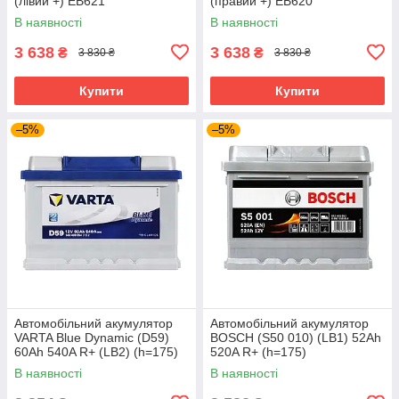
(лівий +) EB621
(правий +) EB620
В наявності
В наявності
3 638
3 638
₴
₴
3 830 ₴
3 830 ₴
Купити
Купити
–5%
–5%
Автомобільний акумулятор
Автомобільний акумулятор
VARTA Blue Dynamic (D59)
BOSCH (S50 010) (LB1) 52Ah
60Ah 540A R+ (LB2) (h=175)
520A R+ (h=175)
В наявності
В наявності