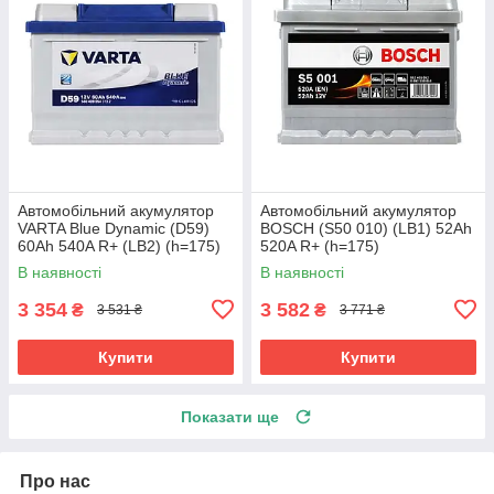
Автомобільний акумулятор
Автомобільний акумулятор
VARTA Blue Dynamic (D59)
BOSCH (S50 010) (LB1) 52Ah
60Ah 540A R+ (LB2) (h=175)
520A R+ (h=175)
В наявності
В наявності
3 354
3 582
₴
₴
3 531 ₴
3 771 ₴
Купити
Купити
Показати ще
Про нас