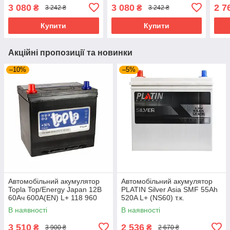
3 080
3 080
2 7
₴
₴
3 242 ₴
3 242 ₴
Купити
Купити
Акційні пропозиції та новинки
–10%
–5%
Автомобільний акумулятор
Автомобільний акумулятор
Topla Top/Energy Japan 12В
PLATIN Silver Asia SMF 55Ah
60Ач 600А(EN) L+ 118 960
520A L+ (NS60) т.к.
В наявності
В наявності
3 510
2 536
₴
₴
3 900 ₴
2 670 ₴