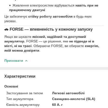
Живлення електросистем відбувається
навіть при не
працюючому двигуні
Це забезпечує
стійку роботу автомобіля
в будь-яких
умовах.
🚗
FORSE — впевненість у кожному запуску
Якщо ви шукаєте
якісний, надійний та доступний
акумулятор
, FORSE — це рішення, яке
не підведе ні в
місті, ні на трасі
. Обираючи FORSE, ви обираєте
енергію,
якій можна довіряти
.
Приховати
Характеристики
Основні
Застосування за типом
Легкові автомобілі
Тип акумулятора
Свинцево-кислотні (SLA)
Ємність акумулятору
60 А. г