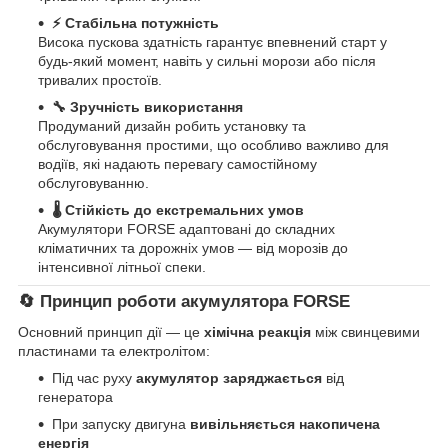
⚡ Стабільна потужність
Висока пускова здатність гарантує впевнений старт у
будь-який момент, навіть у сильні морози або після
тривалих простоїв.
🔧 Зручність використання
Продуманий дизайн робить установку та
обслуговування простими, що особливо важливо для
водіїв, які надають перевагу самостійному
обслуговуванню.
🌡️ Стійкість до екстремальних умов
Акумулятори FORSE адаптовані до складних
кліматичних та дорожніх умов — від морозів до
інтенсивної літньої спеки.
🔄
Принцип роботи акумулятора FORSE
Основний принцип дії — це
хімічна реакція
між свинцевими
пластинами та електролітом:
Під час руху
акумулятор заряджається
від
генератора
При запуску двигуна
вивільняється накопичена
енергія