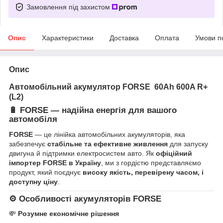
Замовлення під захистом
Опис
Характеристики
Доставка
Оплата
Умови п
Опис
Автомобільний акумулятор FORSE 60Ah 600A R+
(L2)
🔋
FORSE — надійна енергія для вашого
автомобіля
FORSE
— це лінійка автомобільних акумуляторів, яка
забезпечує
стабільне та ефективне живлення
для запуску
двигуна й підтримки електросистем авто. Як
офіційний
імпортер FORSE в Україну
, ми з гордістю представляємо
продукт, який поєднує
високу якість, перевірену часом, і
доступну ціну
.
⚙️
Особливості акумуляторів FORSE
💸
Розумне економічне рішення