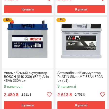
Купити
Купити
–5%
–5%
Автомобільний акумулятор
Автомобільний акумулятор
BOSCH (S40 230) (B24) Asia
PLATIN Silver MF 55Ah 520A
45Ah 330A L+
L+ (L1)
В наявності
В наявності
2 480
2 613
₴
₴
2 611 ₴
2 751 ₴
Купити
Купити