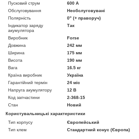
Пусковий струм
600 А
Обслуговування
Необслуговувані
Полярність
0" (+ праворуч)
Індикатор заряду
Так
акумулятора
Виробник
Forse
Довжина
242 мм
Ширина
175 мм
Висота
190 мм
Вага
16.5 кг
Країна виробник
Україна
Гарантійний термін
24 міс
Напруга акумулятору
12 В
Код запчастини
2-368-15
Стан
Новий
Користувальницькі характеристики
Тип корпусу
Європейський
Тип клем
Стандартний конус (Європа)