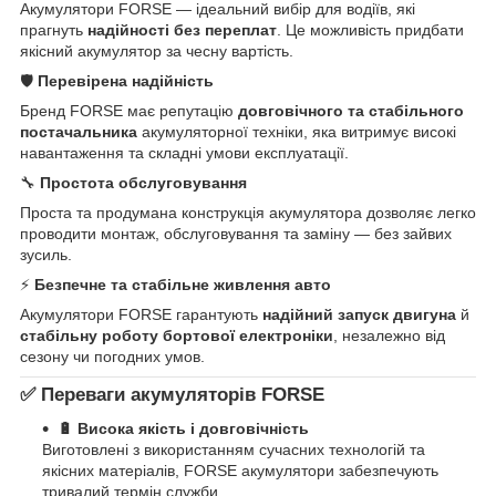
Акумулятори FORSE — ідеальний вибір для водіїв, які
прагнуть
надійності без переплат
. Це можливість придбати
якісний акумулятор за чесну вартість.
🛡️
Перевірена надійність
Бренд FORSE має репутацію
довговічного та стабільного
постачальника
акумуляторної техніки, яка витримує високі
навантаження та складні умови експлуатації.
🔧
Простота обслуговування
Проста та продумана конструкція акумулятора дозволяє легко
проводити монтаж, обслуговування та заміну — без зайвих
зусиль.
⚡
Безпечне та стабільне живлення авто
Акумулятори FORSE гарантують
надійний запуск двигуна
й
стабільну роботу бортової електроніки
, незалежно від
сезону чи погодних умов.
✅
Переваги акумуляторів FORSE
🔋 Висока якість і довговічність
Виготовлені з використанням сучасних технологій та
якісних матеріалів, FORSE акумулятори забезпечують
тривалий термін служби.