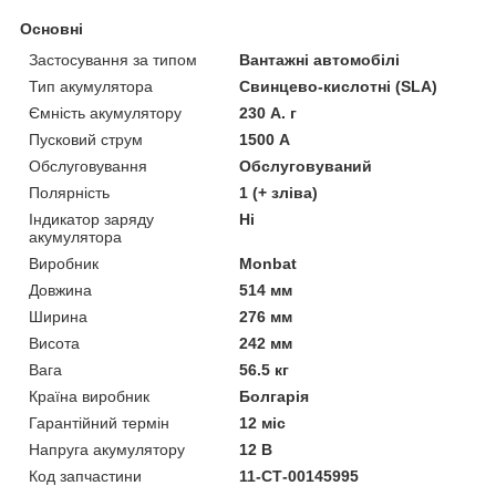
Основні
Застосування за типом
Вантажні автомобілі
Тип акумулятора
Свинцево-кислотні (SLA)
Ємність акумулятору
230 А. г
Пусковий струм
1500 А
Обслуговування
Обслуговуваний
Полярність
1 (+ зліва)
Індикатор заряду
Ні
акумулятора
Виробник
Monbat
Довжина
514 мм
Ширина
276 мм
Висота
242 мм
Вага
56.5 кг
Країна виробник
Болгарія
Гарантійний термін
12 міс
Напруга акумулятору
12 В
Код запчастини
11-СТ-00145995