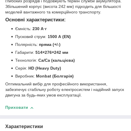
глибоких розрядів і подовжують термін служби акумулятора.
Збільшений корпус (висота 242 мм) підходить для більшості
моделей вантажного та комерційного транспорту.
Основні характеристики:
Ємність:
230 А·г
Пусковий струм:
1500 А (EN)
Полярність:
пряма (+/-)
Габарити:
514×276×242 мм
Технологія:
Ca/Ca (кальцієва)
Серія:
HD (Heavy Duty)
Виробник:
Monbat (Болгарія)
Оптимальний вибір для професійного використання,
забезпечує стабільну роботу електросистем і надійний запуск
двигуна за будь-яких умов експлуатації.
Приховати
Характеристики