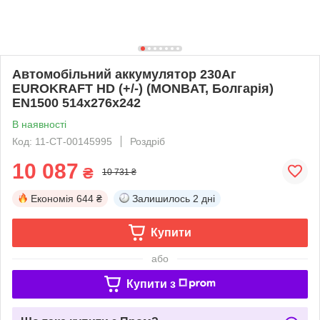
Автомобільний аккумулятор 230Aг
EUROKRAFT HD (+/-) (MONBAT, Болгарія)
EN1500 514x276x242
В наявності
Код: 11-СТ-00145995
Роздріб
10 087
₴
10 731 ₴
Економія
644 ₴
Залишилось
2 дні
Купити
або
Купити з