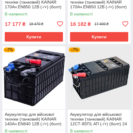
техніки (танковий) KAINAR
техніки (танковий) KAINAR
170Ач EN850 12В (-/+) (болт)
170Ач EN850 12В (-/+) (болт)
(залитий) 570x240x235
(сухозаряджениий)
В наявності
В наявності
570x240x235
17 177
16 182
₴
₴
18 470 ₴
17 400 ₴
Купити
Купити
–7%
–7%
Акумулятор для війскової
Акумулятор для військової
техніки (танковий) KAINAR
техніки (танковий) KAINAR
140Ач EN840 12В (-/+) (болт)
12СТ-85П1 АП (-/+) (болт) 24
(сухозаряджениий)
В (сухозаряджениий)
В наявності
В наявності