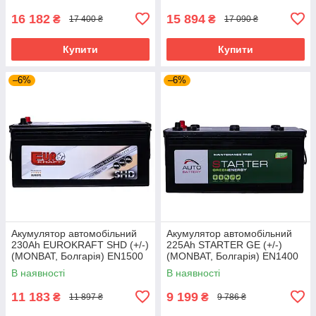
570x240x235
574x240x235
16 182
15 894
₴
₴
17 400 ₴
17 090 ₴
Купити
Купити
–6%
–6%
Акумулятор автомобільний
Акумулятор автомобільний
230Ah EUROKRAFT SHD (+/-)
225Ah STARTER GE (+/-)
(MONBAT, Болгарія) EN1500
(MONBAT, Болгарія) EN1400
514x276x242
514x276x242
В наявності
В наявності
11 183
9 199
₴
₴
11 897 ₴
9 786 ₴