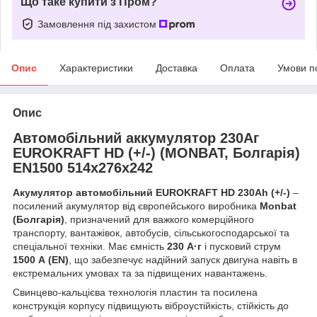
Що таке купити з Пром?
Замовлення під захистом
Опис
Характеристики
Доставка
Оплата
Умови п
Опис
Автомобільний аккумулятор 230Aг
EUROKRAFT HD (+/-) (MONBAT, Болгарія)
EN1500 514x276x242
Акумулятор автомобільний EUROKRAFT HD 230Ah (+/-)
–
посилений акумулятор від європейського виробника
Monbat
(Болгарія)
, призначений для важкого комерційного
транспорту, вантажівок, автобусів, сільськогосподарської та
спеціальної техніки. Має ємність
230 А·г
і пусковий струм
1500 А (EN)
, що забезпечує надійний запуск двигуна навіть в
екстремальних умовах та за підвищених навантажень.
Свинцево-кальцієва технологія пластин та посилена
конструкція корпусу підвищують віброустійкість, стійкість до