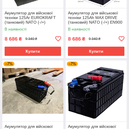
Акумулятор для війскової
Акумулятор для військової
техніки 125Aг EUROKRAFT
техніки 125Ah MAX DRIVE
(танковий) NATO (-/+)
(танковий) NATO (-/+) EN900
(MONBAT, Болгарія) EN900
278x263x230
В наявності
В наявності
278x260x226
8 686
8 686
₴
₴
9 340 ₴
9 340 ₴
Купити
Купити
–7%
–7%
Акумулятор для війскової
Акумулятор для війскової